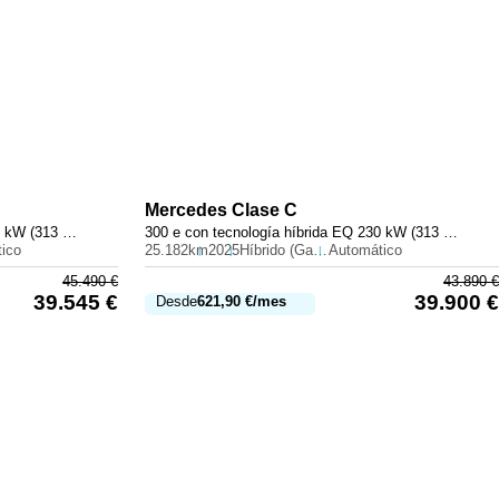
Mercedes
Clase C
300 e con tecnología híbrida EQ 230 kW (313 CV)
300 e con tecnología híbrida EQ 230 kW (313 CV)
ico
25.182km
2025
Híbrido (Gasolina)
Automático
45.490
€
43.890
€
39.545
€
39.900
€
Desde
621,90
€
/mes