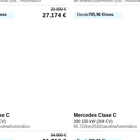
Híbrido (Gasolina)
Automático
94.989km
2024
Híbrido (Gasolina)
Automát
29.890
€
27.174
€
mes
Desde
705,96
€
/mes
se C
Mercedes
Clase C
CV)
200 150 kW (204 CV)
olina
Automático
65.722km
2022
Gasolina
Automático
34.890
€