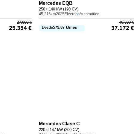
Mercedes
EQB
250+ 140 kW (190 CV)
45.216km
2025
Eléctrico
Automático
27.890
€
40.890
€
25.354
€
37.172
€
Desde
579,87
€
/mes
Mercedes
Clase C
220 d 147 kW (200 CV)