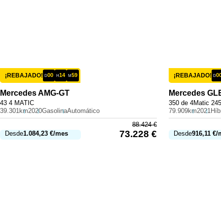
¡REBAJADO!
00
14
59
¡REBAJADO!
0
D
H
M
D
Mercedes
AMG-GT
Mercedes
GL
43 4 MATIC
350 de 4Matic 24
39.301km
2020
Gasolina
Automático
79.909km
2021
88.424
€
73.228
€
Desde
1.084,23
€
/mes
Desde
916,11
€
/