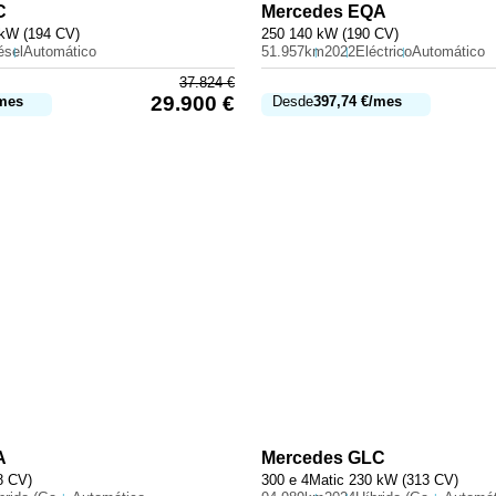
C
Mercedes
EQA
 kW (194 CV)
250 140 kW (190 CV)
ésel
Automático
51.957km
2022
Eléctrico
Automático
37.824
€
29.900
€
mes
Desde
397,74
€
/mes
A
Mercedes
GLC
8 CV)
300 e 4Matic 230 kW (313 CV)