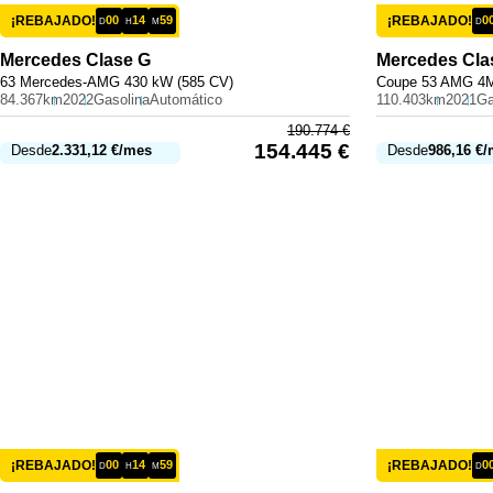
¡REBAJADO!
00
14
59
¡REBAJADO!
0
D
H
M
D
Mercedes
Clase G
Mercedes
Cla
63 Mercedes-AMG 430 kW (585 CV)
Coupe 53 AMG 4M
84.367km
2022
Gasolina
Automático
110.403km
2021
Ga
190.774
€
154.445
€
Desde
2.331,12
€
/mes
Desde
986,16
€
/
¡REBAJADO!
00
14
59
¡REBAJADO!
0
D
H
M
D