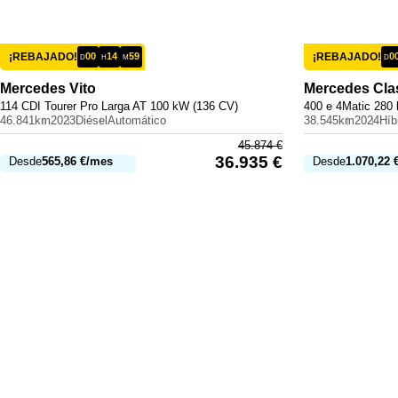
¡REBAJADO!
00
14
59
¡REBAJADO!
0
D
H
M
D
Mercedes
Vito
Mercedes
Cla
114 CDI Tourer Pro Larga AT 100 kW (136 CV)
400 e 4Matic 280
46.841km
2023
Diésel
Automático
38.545km
2024
45.874
€
36.935
€
Desde
565,86
€
/mes
Desde
1.070,22