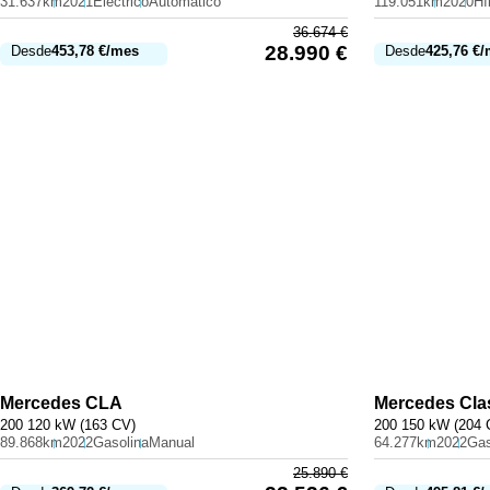
31.637km
2021
Eléctrico
Automático
119.051km
2020
36.674
€
28.990
€
Desde
453,78
€
/mes
Desde
425,76
€
/
Mercedes
CLA
Mercedes
Cla
200 120 kW (163 CV)
200 150 kW (204 
89.868km
2022
Gasolina
Manual
64.277km
2022
Gas
25.890
€