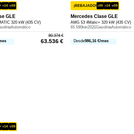
0
14
59
¡REBAJADO!
00
14
59
H
M
D
H
M
se GLE
Mercedes
Clase GLE
ATIC 320 kW (435 CV)
AMG 53 4Matic+ 320 kW (435 CV)
solina
Automático
65.590km
2021
Gasolina
Automático
80.374
€
63.536
€
mes
Desde
986,16
€
/mes
0
14
59
H
M