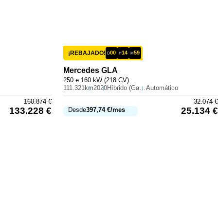
¡REBAJADO!
00
14
59
D
H
M
Mercedes
GLA
250 e 160 kW (218 CV)
111.321km
2020
Híbrido (Gasolina)
Automático
160.874
€
32.074
€
133.228
€
25.134
€
Desde
397,74
€
/mes