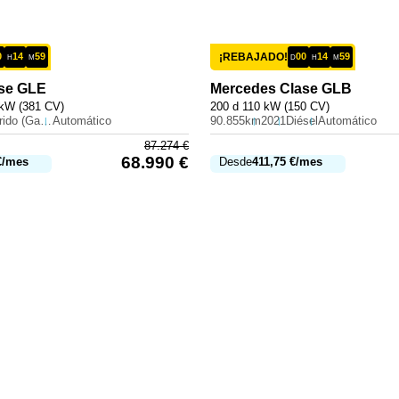
0
14
59
¡REBAJADO!
00
14
59
H
M
D
H
M
se GLE
Mercedes
Clase GLB
 kW (381 CV)
200 d 110 kW (150 CV)
Híbrido (Gasolina)
Automático
90.855km
2021
Diésel
Automático
87.274
€
68.990
€
€
/mes
Desde
411,75
€
/mes