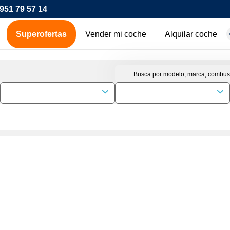
951 79 57 14
Superofertas
Vender mi coche
Alquilar coche
hes de ocasión
icos
os
00€