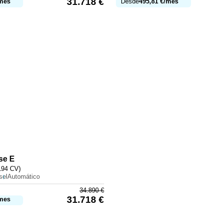
31.718
€
mes
Desde
495,81
€
/mes
se E
194 CV)
sel
Automático
34.890
€
31.718
€
mes