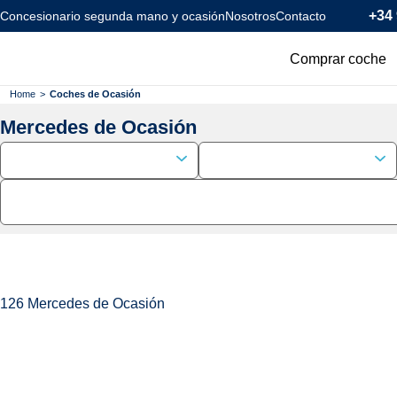
+34 
Concesionario segunda mano y ocasión
Nosotros
Contacto
Comprar coche
Todos los coc
Home
>
Coches de Ocasión
Mercedes de Ocasión
Coches Km0
Coches Eléctr
Coches Híbrid
Menos de 120
126
Mercedes de Ocasión