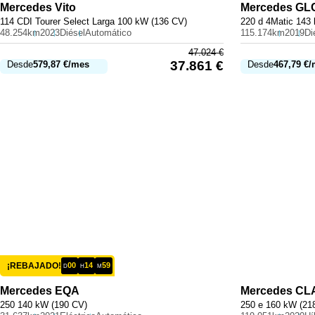
Mercedes
Vito
Mercedes
GL
114 CDI Tourer Select Larga 100 kW (136 CV)
220 d 4Matic 143
48.254km
2023
Diésel
Automático
115.174km
2019
Di
47.024
€
37.861
€
Desde
579,87
€
/mes
Desde
467,79
€
/
¡REBAJADO!
00
14
59
D
H
M
Mercedes
EQA
Mercedes
CL
250 140 kW (190 CV)
250 e 160 kW (21