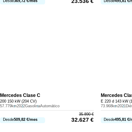
23.536
€
Desde
369,72
€
/mes
Desde
495,81
€
/
Mercedes
Clase C
Mercedes
Cla
200 150 kW (204 CV)
E 220 d 143 kW (
57.779km
2022
Gasolina
Automático
73.968km
2021
Dié
35.890
€
32.627
€
Desde
509,82
€
/mes
Desde
495,81
€
/