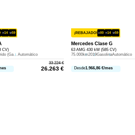
0
14
59
¡REBAJADO!
00
14
59
H
M
D
H
M
A
Mercedes
Clase G
8 CV)
63 AMG 430 kW (585 CV)
Híbrido (Gasolina)
Automático
75.000km
2019
Gasolina
Automático
33.224
€
26.263
€
mes
Desde
1.966,86
€
/mes