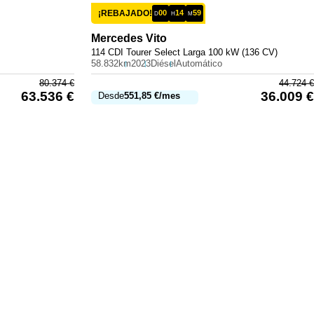
¡REBAJADO!
00
14
59
D
H
M
Mercedes
Vito
114 CDI Tourer Select Larga 100 kW (136 CV)
58.832km
2023
Diésel
Automático
80.374
€
44.724
€
63.536
€
36.009
€
Desde
551,85
€
/mes