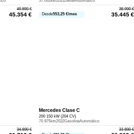
ico
37.052km
2021
Diésel
Automático
49.890
€
38.990
€
45.354
€
35.445
€
Desde
553,25
€
/mes
Mercedes
Clase C
200 150 kW (204 CV)
70.975km
2022
Gasolina
Automático
34.890
€
33.890
€