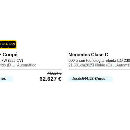
0
14
59
H
M
E Coupé
Mercedes
Clase C
5 kW (333 CV)
Híbrido (Diesel)
Automático
21.681km
2025
Híbrido (Gasolina)
Automát
74.624
€
62.627
€
mes
Desde
644,32
€
/mes