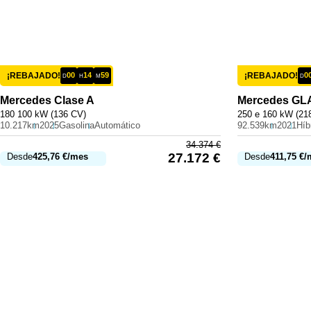
¡REBAJADO!
00
14
59
¡REBAJADO!
0
D
H
M
D
Mercedes
Clase A
Mercedes
GL
180 100 kW (136 CV)
250 e 160 kW (21
10.217km
2025
Gasolina
Automático
92.539km
2021
34.374
€
27.172
€
Desde
425,76
€
/mes
Desde
411,75
€
/