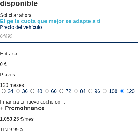
disponible
Solicitar ahora
Elige la cuota que mejor se adapte a ti
Precio del vehículo
Entrada
0
€
Plazos
120
meses
24
36
48
60
72
84
96
108
120
Financia tu nuevo coche por…
+ Promofinance
1,050,25
€/mes
TIN 9,99%