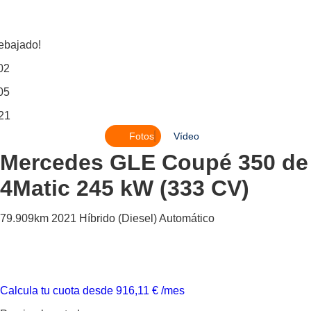
ebajado!
02
05
21
Fotos
Vídeo
Mercedes GLE Coupé
350 de
4Matic 245 kW (333 CV)
79.909km
2021
Híbrido (Diesel)
Automático
Calcula tu cuota desde
916,11
€
/mes