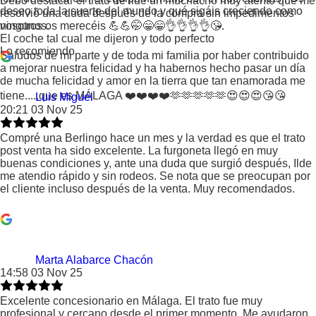
Debo destacar el trato de ilde un muchacho muy atento que me
deseo toda la suerte del mundo y qué sigáis creciendo como
resolvió una duda después de la compra sin impedimentos
vosotros os merecéis 💪💪🤭😁😁👌👌👌👌😘.
ningunos.
El coche tal cual me dijeron y todo perfecto
Lo recomiendo
Saludos de mi parte y de toda mi familia por haber contribuido
a mejorar nuestra felicidad y ha habernos hecho pasar un día
de mucha felicidad y amor en la tierra que tan enamorada me
tiene.....que es MÁLAGA ❤️❤️❤️❤️🫶🫶🫶🫶🫶😍😍😍😘😘
Luis Miguel
20:21 03 Nov 25
Compré una Berlingo hace un mes y la verdad es que el trato
post venta ha sido excelente. La furgoneta llegó en muy
buenas condiciones y, ante una duda que surgió después, Ilde
me atendio rápido y sin rodeos. Se nota que se preocupan por
el cliente incluso después de la venta. Muy recomendados.
Marta Alabarce Chacón
14:58 03 Nov 25
Excelente concesionario en Málaga. El trato fue muy
profesional y cercano desde el primer momento. Me ayudaron