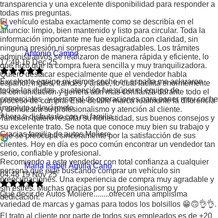
transparencia y una excelente disponibilidad para responder a
todas mis preguntas.
El vehículo estaba exactamente como se describía en el
anuncio: limpio, bien mantenido y listo para circular. Toda la
información importante me fue explicada con claridad, sin
ninguna presión ni sorpresas desagradables. Los trámites
Antonio Campo
administrativos se realizaron de manera rápida y eficiente, lo
17:49 16 Dec 25
que hizo que la compra fuera sencilla y muy tranquilizadora.
Quiero destacar especialmente que el vendedor habla
Excelente equipo mi primer coche en españa me aclararon
español, inglés, francés y árabe, lo cual facilita enormemente
todas las dudas , su atención fue súper el equipo de
la comunicación y genera aún más confianza durante todo el
comerciales , y personal de operaciones para poner muy coche
proceso de compra. Este detalle marca realmente la diferencia
impoluto y llevármelo.
y demuestra su profesionalismo y atención al cliente.
Ahora a disfrutarlo con mi familia .
También quiero resaltar su honestidad, sus buenos consejos y
su excelente trato. Se nota que conoce muy bien su trabajo y
Gracias familia de autos Moliere.
que se preocupa sinceramente por la satisfacción de sus
clientes. Hoy en día es poco común encontrar un vendedor tan
serio, confiable y profesional.
Recomiendo a este vendedor con total confianza a cualquier
Maria Isabel Águila Cano
persona que esté buscando comprar un vehículo sin
04:48 19 Nov 25
preocupaciones. Una experiencia de compra muy agradable y
sin estrés. Muchas gracias por su profesionalismo y
Qué decir de Autos Moliére........ofrecen una amplísima
dedicación.
variedad de marcas y gamas para todos los bolsillos 😁🙃👌👌.
El trato al cliente por parte de todos sus empleados es de +20