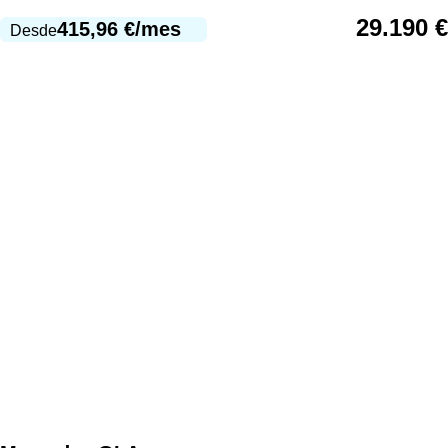
29.190
€
415,96
€
/mes
Desde