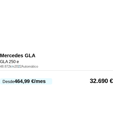
Mercedes
GLA
GLA 250 e
48.872km
2022
Automático
32.690
€
464,99
€
/mes
Desde