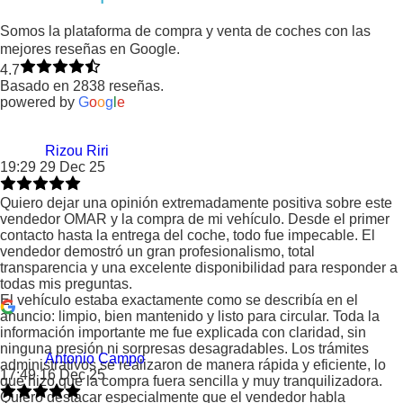
Somos la plataforma de compra y venta de coches con las
mejores reseñas en Google.
4.7
Basado en 2838 reseñas.
powered by
G
o
o
g
l
e
Rizou Riri
19:29 29 Dec 25
Quiero dejar una opinión extremadamente positiva sobre este
vendedor OMAR y la compra de mi vehículo. Desde el primer
contacto hasta la entrega del coche, todo fue impecable. El
vendedor demostró un gran profesionalismo, total
transparencia y una excelente disponibilidad para responder a
todas mis preguntas.
El vehículo estaba exactamente como se describía en el
anuncio: limpio, bien mantenido y listo para circular. Toda la
información importante me fue explicada con claridad, sin
ninguna presión ni sorpresas desagradables. Los trámites
Antonio Campo
administrativos se realizaron de manera rápida y eficiente, lo
17:49 16 Dec 25
que hizo que la compra fuera sencilla y muy tranquilizadora.
Quiero destacar especialmente que el vendedor habla