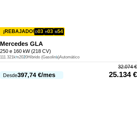
03
03
54
¡REBAJADO!
D
H
M
Mercedes
GLA
250 e 160 kW (218 CV)
111.321km
2020
Híbrido (Gasolina)
Automático
32.074
€
25.134
€
397,74
€
/mes
Desde