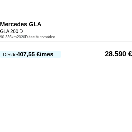
Mercedes
GLA
GLA 200 D
90.336km
2020
Diésel
Automático
28.590
€
407,55
€
/mes
Desde