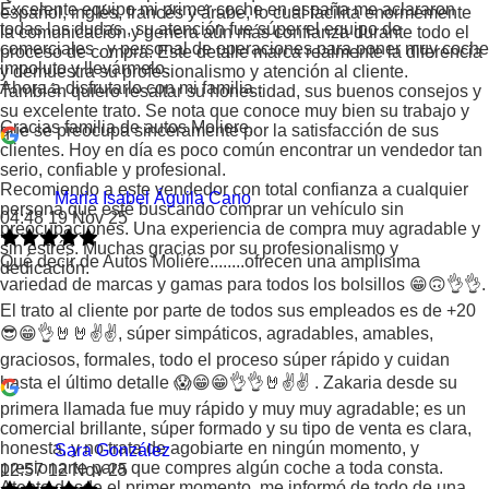
Excelente equipo mi primer coche en españa me aclararon
español, inglés, francés y árabe, lo cual facilita enormemente
todas las dudas , su atención fue súper el equipo de
la comunicación y genera aún más confianza durante todo el
comerciales , y personal de operaciones para poner muy coche
proceso de compra. Este detalle marca realmente la diferencia
impoluto y llevármelo.
y demuestra su profesionalismo y atención al cliente.
Ahora a disfrutarlo con mi familia .
También quiero resaltar su honestidad, sus buenos consejos y
su excelente trato. Se nota que conoce muy bien su trabajo y
Gracias familia de autos Moliere.
que se preocupa sinceramente por la satisfacción de sus
clientes. Hoy en día es poco común encontrar un vendedor tan
serio, confiable y profesional.
Recomiendo a este vendedor con total confianza a cualquier
Maria Isabel Águila Cano
persona que esté buscando comprar un vehículo sin
04:48 19 Nov 25
preocupaciones. Una experiencia de compra muy agradable y
sin estrés. Muchas gracias por su profesionalismo y
Qué decir de Autos Moliére........ofrecen una amplísima
dedicación.
variedad de marcas y gamas para todos los bolsillos 😁🙃👌👌.
El trato al cliente por parte de todos sus empleados es de +20
😎😁👌🤘🤘✌️✌️, súper simpáticos, agradables, amables,
graciosos, formales, todo el proceso súper rápido y cuidan
hasta el último detalle 😱😁😁👌👌🤘✌️✌️ . Zakaria desde su
primera llamada fue muy rápido y muy muy agradable; es un
comercial brillante, súper formado y su tipo de venta es clara,
honesta, y no trata de agobiarte en ningún momento, y
Sara González
presionarte para que compres algún coche a toda consta.
12:57 12 Nov 25
Atento desde el primer momento, me informó de todo de una