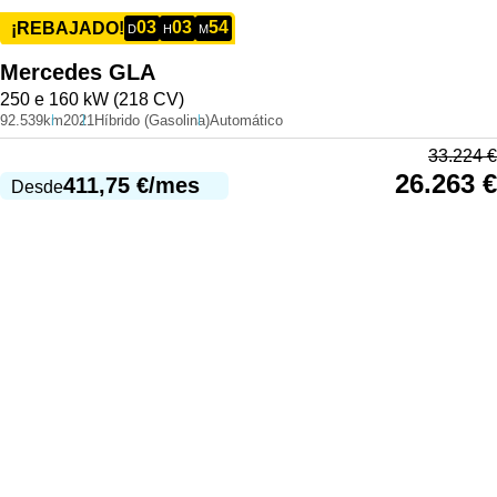
03
03
54
¡REBAJADO!
D
H
M
Mercedes
GLA
250 e 160 kW (218 CV)
92.539km
2021
Híbrido (Gasolina)
Automático
33.224
€
26.263
€
411,75
€
/mes
Desde