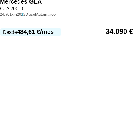
Mercedes
GLA
GLA 200 D
24.701km
2023
Diésel
Automático
34.090
€
484,61
€
/mes
Desde