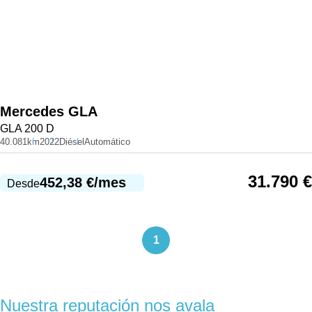
Mercedes
GLA
GLA 200 D
40.081km
2022
Diésel
Automático
31.790
€
452,38
€
/mes
Desde
1
Nuestra reputación nos avala