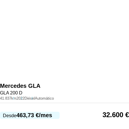
Mercedes
GLA
GLA 200 D
41.837km
2022
Diésel
Automático
32.600
€
463,73
€
/mes
Desde