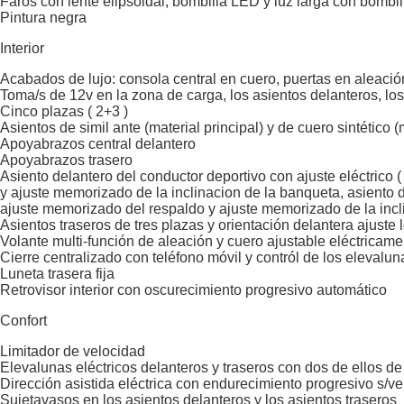
Faros con lente elipsoidal, bombilla LED y luz larga con bombi
Pintura negra
Interior
Acabados de lujo: consola central en cuero, puertas en aleació
Toma/s de 12v en la zona de carga, los asientos delanteros, los 
Cinco plazas ( 2+3 )
Asientos de simil ante (material principal) y de cuero sintético 
Apoyabrazos central delantero
Apoyabrazos trasero
Asiento delantero del conductor deportivo con ajuste eléctrico
y ajuste memorizado de la inclinacion de la banqueta, asiento 
ajuste memorizado del respaldo y ajuste memorizado de la incl
Asientos traseros de tres plazas y orientación delantera ajust
Volante multi-función de aleación y cuero ajustable eléctricame
Cierre centralizado con teléfono móvil y contról de los elevalun
Luneta trasera fija
Retrovisor interior con oscurecimiento progresivo automático
Confort
Limitador de velocidad
Elevalunas eléctricos delanteros y traseros con dos de ellos de
Dirección asistida eléctrica con endurecimiento progresivo s/v
Sujetavasos en los asientos delanteros y los asientos traseros