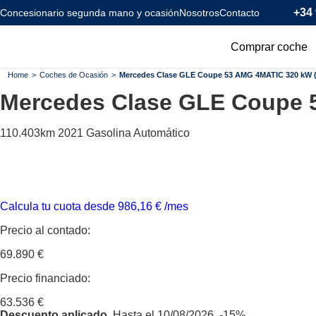
+34 
Concesionario segunda mano y ocasión
Nosotros
Contacto
Comprar coche
Todos los coc
Home
>
Coches de Ocasión
>
Mercedes Clase GLE Coupe 53 AMG 4MATIC 320 kW (
Mercedes Clase GLE
Coupe 
Coches Km0
Coches Eléctr
110.403km
2021
Gasolina
Automático
Coches Híbrid
Menos de 120
Calcula tu cuota desde
986,16
€
/mes
Precio al contado:
69.890 €
Precio financiado:
63.536 €
Descuento aplicado.
Hasta el 10/08/2026.
-15%