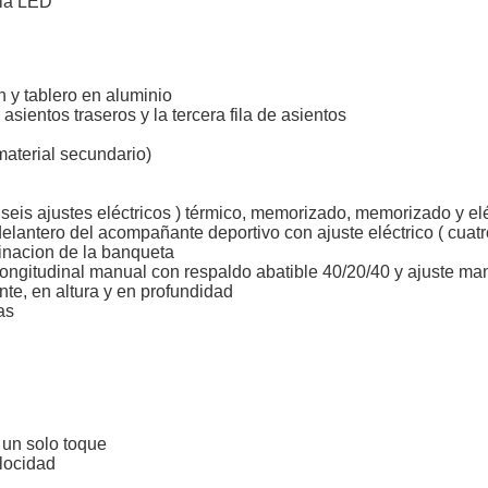
lla LED
n y tablero en aluminio
asientos traseros y la tercera fila de asientos
(material secundario)
 ( seis ajustes eléctricos ) térmico, memorizado, memorizado y 
delantero del acompañante deportivo con ajuste eléctrico ( cuat
inacion de la banqueta
e longitudinal manual con respaldo abatible 40/20/40 y ajuste m
nte, en altura y en profundidad
as
 un solo toque
elocidad