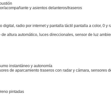
mbustión
tor/acompañante y asientos delanteros/traseros
igital, radio por internet y pantalla táctil pantalla a color, 0 
de altura automático, luces direccionales, sensor de luz ambient
sumo instantáneo y autonomía
sores de aparcamiento traseros con radar y cámara, sensores 
freno pintadas