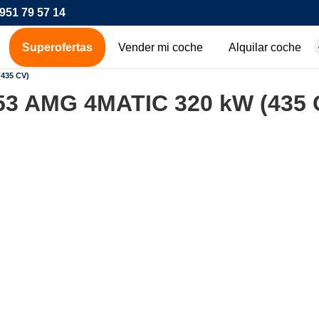
951 79 57 14
Superofertas
Vender mi coche
Alquilar coche
hes de ocasión
435 CV)
53 AMG 4MATIC 320 kW (435 
icos
os
00€