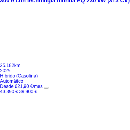
300 e con tecnología híbrida EQ 230 kW (313 CV)
25.182km
2025
Híbrido (Gasolina)
Automático
Desde
621,90
€
/mes
43.890
€
39.900
€