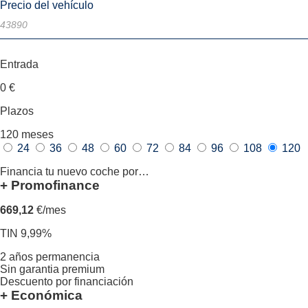
Precio del vehículo
Entrada
0
€
Plazos
120
meses
24
36
48
60
72
84
96
108
120
Financia tu nuevo coche por…
+ Promofinance
669,12
€/mes
TIN 9,99%
2 años permanencia
Sin garantia premium
Descuento por financiación
+ Económica