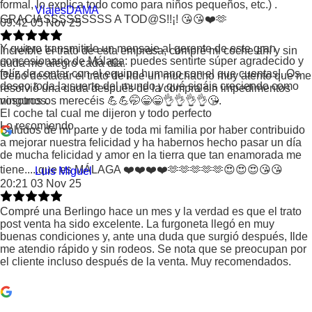
formal, lo explica todo como para niños pequeños, etc.) .
ViajesDAMA
GRACIASSSSSSSSS A TOD@S!!¡! 😘😘❤️🫶
09:42 05 Nov 25
Y quiero transmitirle un mensaje al gerente de este gran
Increíble el trato de esta empresa, compré mi coche ahí y sin
concesionario de Málaga: puedes sentirte súper agradecido y
duda me alegro cada día.
felíz de contar con el equipo humano con el que cuentas!. Os
Debo destacar el trato de ilde un muchacho muy atento que me
deseo toda la suerte del mundo y qué sigáis creciendo como
resolvió una duda después de la compra sin impedimentos
vosotros os merecéis 💪💪🤭😁😁👌👌👌👌😘.
ningunos.
El coche tal cual me dijeron y todo perfecto
Lo recomiendo
Saludos de mi parte y de toda mi familia por haber contribuido
a mejorar nuestra felicidad y ha habernos hecho pasar un día
de mucha felicidad y amor en la tierra que tan enamorada me
tiene.....que es MÁLAGA ❤️❤️❤️❤️🫶🫶🫶🫶🫶😍😍😍😘😘
Luis Miguel
20:21 03 Nov 25
Compré una Berlingo hace un mes y la verdad es que el trato
post venta ha sido excelente. La furgoneta llegó en muy
buenas condiciones y, ante una duda que surgió después, Ilde
me atendio rápido y sin rodeos. Se nota que se preocupan por
el cliente incluso después de la venta. Muy recomendados.