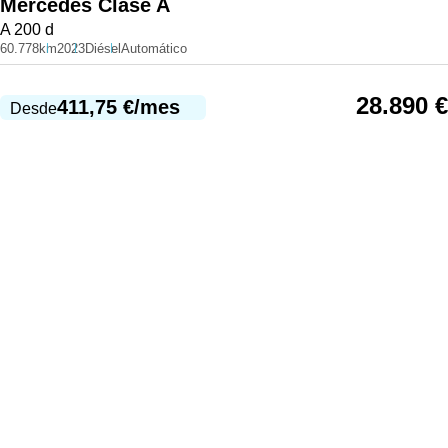
Mercedes
Clase A
A 200 d
60.778km
2023
Diésel
Automático
28.890
€
411,75
€
/mes
Desde