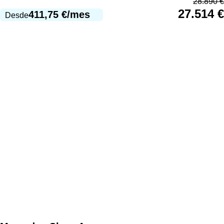
28.890
€
27.514
€
411,75
€
/mes
Desde