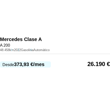
Mercedes
Clase A
A 200
48.458km
2022
Gasolina
Automático
26.190
€
373,93
€
/mes
Desde