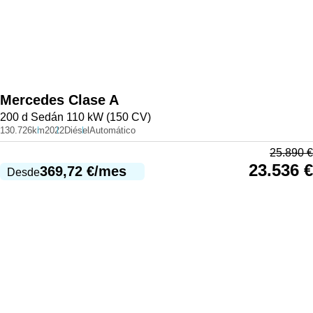
Mercedes
Clase A
200 d Sedán 110 kW (150 CV)
130.726km
2022
Diésel
Automático
25.890
€
23.536
€
369,72
€
/mes
Desde