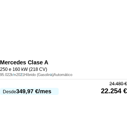
Mercedes
Clase A
250 e 160 kW (218 CV)
95.022km
2021
Híbrido (Gasolina)
Automático
24.480
€
22.254
€
349,97
€
/mes
Desde