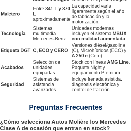
La capacidad varía
Entre
341 L y 370
ligeramente según el año
Maletero
L
de fabricación y la
aproximadamente
motorización.
Sistemas
Unidades modernas
Tecnología
multimedia
incluyen el sistema
MBUX
Mercedes-Benz
con realidad aumentada
.
Versiones diésel/gasolina
Etiqueta DGT
C, ECO y CERO
(C), Microhíbridos (ECO) y
A 250 e
(Cero).
Selección de
Stock con líneas
AMG Line
,
Acabados
unidades
Paquete Night y
equipadas
equipamiento Premium.
Sistemas de
Incluye frenada asistida,
Seguridad
asistencia
diagnosis electrónica y
avanzados
control de tracción.
Preguntas Frecuentes
¿Cómo selecciona Autos Molière los Mercedes
Clase A de ocasión que entran en stock?