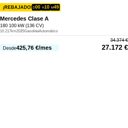
00
10
49
¡REBAJADO!
D
H
M
Mercedes
Clase A
180 100 kW (136 CV)
10.217km
2025
Gasolina
Automático
34.374
€
27.172
€
425,76
€
/mes
Desde