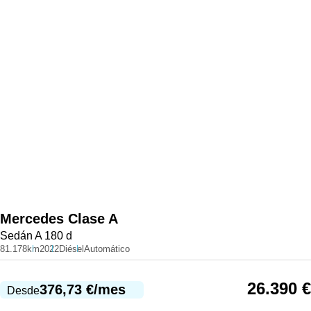
Mercedes
Clase A
Sedán A 180 d
81.178km
2022
Diésel
Automático
26.390
€
376,73
€
/mes
Desde