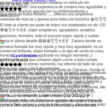
Maria Isabel Águila Cano
persona que esté buscando comprar un vehículo sin
04:48 19 Nov 25
preocupaciones. Una experiencia de compra muy agradable y
sin estrés. Muchas gracias por su profesionalismo y
Qué decir de Autos Moliére........ofrecen una amplísima
dedicación.
variedad de marcas y gamas para todos los bolsillos 😁🙃👌👌.
El trato al cliente por parte de todos sus empleados es de +20
😎😁👌🤘🤘✌️✌️, súper simpáticos, agradables, amables,
graciosos, formales, todo el proceso súper rápido y cuidan
hasta el último detalle 😱😁😁👌👌🤘✌️✌️ . Zakaria desde su
primera llamada fue muy rápido y muy muy agradable; es un
comercial brillante, súper formado y su tipo de venta es clara,
honesta, y no trata de agobiarte en ningún momento, y
Sara González
presionarte para que compres algún coche a toda consta.
12:57 12 Nov 25
Atento desde el primer momento, me informó de todo de una
forma muy clara y fácil de entender.
Excelente atención y servicio por parte de Zakarias. Desde el
Y para resumir, (me podría tirar horas diciendo cosas positivas
primer momento me atendió con total profesionalidad,
de Autos Moliére y su equipo) ha sido la mejor compra de mi
amabilidad y transparencia. Se encargó de todo el proceso de
vida y se que nunca me arrepentiré y estoy súper contenta y
compra de mi vehículo nuevo, resolviendo cada duda y
felíz con la compra de mi nuevo coche: un Mercedes-
gestionando todos los trámites de forma rápida y eficiente. Me
Benz paquete AMG CLA 2000 150 cv blanco perla (por
sentí acompañada en todo momento y el trato fue de 10.
cierto.....muy elegante y súper limpio 👌👌👌👌👌👌😁 ).
Sin duda, recomiendo acudir a Automolier Málaga y
gestionarlo todo con Zakarias si queréis una experiencia de
Sólo puedo estar enormemente agradecida tanto a Zakarias
compra fácil, segura y con un trato cercano. ¡Gracias por todo!
como a Othman (muy simpático, bromista, perfeccionista,