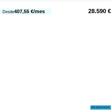
28.590
€
407,55
€
/mes
Desde
RESERVADO