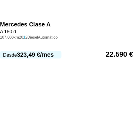
Mercedes
Clase A
A 180 d
107.088km
2022
Diésel
Automático
22.590
€
323,49
€
/mes
Desde