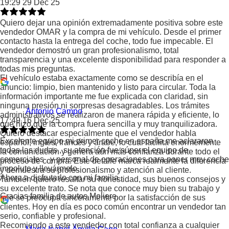
19:29 29 Dec 25
Quiero dejar una opinión extremadamente positiva sobre este
vendedor OMAR y la compra de mi vehículo. Desde el primer
contacto hasta la entrega del coche, todo fue impecable. El
vendedor demostró un gran profesionalismo, total
transparencia y una excelente disponibilidad para responder a
todas mis preguntas.
El vehículo estaba exactamente como se describía en el
anuncio: limpio, bien mantenido y listo para circular. Toda la
información importante me fue explicada con claridad, sin
ninguna presión ni sorpresas desagradables. Los trámites
Antonio Campo
administrativos se realizaron de manera rápida y eficiente, lo
17:49 16 Dec 25
que hizo que la compra fuera sencilla y muy tranquilizadora.
Quiero destacar especialmente que el vendedor habla
Excelente equipo mi primer coche en españa me aclararon
español, inglés, francés y árabe, lo cual facilita enormemente
todas las dudas , su atención fue súper el equipo de
la comunicación y genera aún más confianza durante todo el
comerciales , y personal de operaciones para poner muy coche
proceso de compra. Este detalle marca realmente la diferencia
impoluto y llevármelo.
y demuestra su profesionalismo y atención al cliente.
Ahora a disfrutarlo con mi familia .
También quiero resaltar su honestidad, sus buenos consejos y
su excelente trato. Se nota que conoce muy bien su trabajo y
Gracias familia de autos Moliere.
que se preocupa sinceramente por la satisfacción de sus
clientes. Hoy en día es poco común encontrar un vendedor tan
serio, confiable y profesional.
Recomiendo a este vendedor con total confianza a cualquier