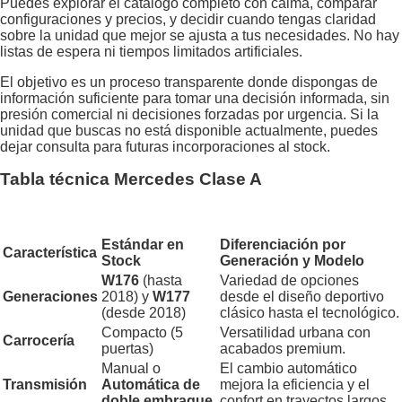
Puedes explorar el catálogo completo con calma, comparar
configuraciones y precios, y decidir cuando tengas claridad
sobre la unidad que mejor se ajusta a tus necesidades. No hay
listas de espera ni tiempos limitados artificiales.
El objetivo es un proceso transparente donde dispongas de
información suficiente para tomar una decisión informada, sin
presión comercial ni decisiones forzadas por urgencia. Si la
unidad que buscas no está disponible actualmente, puedes
dejar consulta para futuras incorporaciones al stock.
Tabla técnica Mercedes Clase A
Estándar en
Diferenciación por
Característica
Stock
Generación y Modelo
W176
(hasta
Variedad de opciones
Generaciones
2018) y
W177
desde el diseño deportivo
(desde 2018)
clásico hasta el tecnológico.
Compacto (5
Versatilidad urbana con
Carrocería
puertas)
acabados premium.
Manual o
El cambio automático
Transmisión
Automática de
mejora la eficiencia y el
doble embrague
confort en trayectos largos.