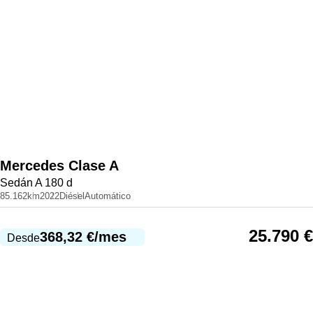
Mercedes
Clase A
Sedán A 180 d
85.162km
2022
Diésel
Automático
25.790
€
368,32
€
/mes
Desde