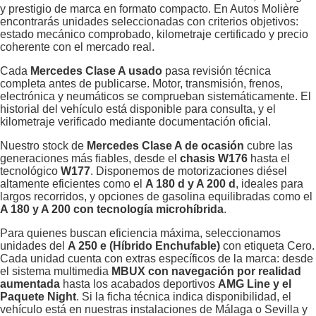
y prestigio de marca en formato compacto. En Autos Molière
encontrarás unidades seleccionadas con criterios objetivos:
estado mecánico comprobado, kilometraje certificado y precio
coherente con el mercado real.
Cada
Mercedes Clase A usado
pasa revisión técnica
completa antes de publicarse. Motor, transmisión, frenos,
electrónica y neumáticos se comprueban sistemáticamente. El
historial del vehículo está disponible para consulta, y el
kilometraje verificado mediante documentación oficial.
Nuestro stock de
Mercedes Clase A de ocasión
cubre las
generaciones más fiables, desde el
chasis W176
hasta el
tecnológico
W177
. Disponemos de motorizaciones diésel
altamente eficientes como el
A 180 d y A 200 d
, ideales para
largos recorridos, y opciones de gasolina equilibradas como el
A 180 y A 200 con tecnología microhíbrida
.
Para quienes buscan eficiencia máxima, seleccionamos
unidades del
A 250 e (Híbrido Enchufable)
con etiqueta Cero.
Cada unidad cuenta con extras específicos de la marca: desde
el sistema multimedia
MBUX con navegación por realidad
aumentada
hasta los acabados deportivos
AMG Line y el
Paquete Night
. Si la ficha técnica indica disponibilidad, el
vehículo está en nuestras instalaciones de Málaga o Sevilla y