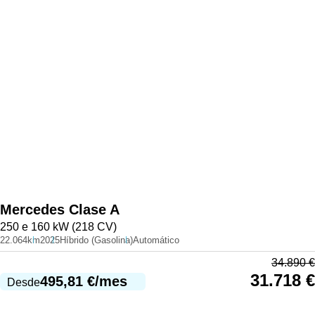
Mercedes
Clase A
250 e 160 kW (218 CV)
22.064km
2025
Híbrido (Gasolina)
Automático
34.890
€
31.718
€
495,81
€
/mes
Desde