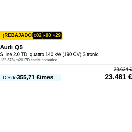
02
00
29
¡REBAJADO!
D
H
M
Audi
Q5
S line 2.0 TDI quattro 140 kW (190 CV) S tronic
122.878km
2017
Diésel
Automático
28.624
€
23.481
€
355,71
€
/mes
Desde