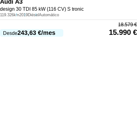
Audi
A3
design 30 TDI 85 kW (116 CV) S tronic
119.326km
2019
Diésel
Automático
18.579
€
15.990
€
243,63
€
/mes
Desde