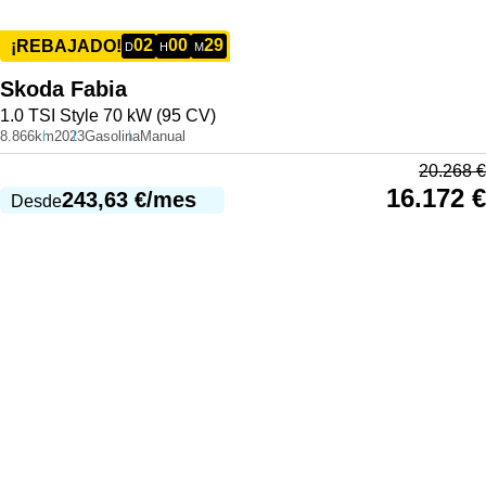
02
00
29
¡REBAJADO!
D
H
M
Skoda
Fabia
1.0 TSI Style 70 kW (95 CV)
8.866km
2023
Gasolina
Manual
20.268
€
16.172
€
243,63
€
/mes
Desde