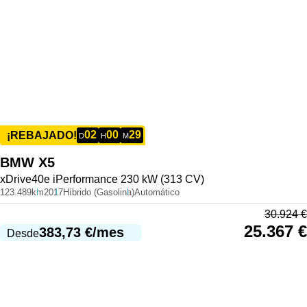
02
00
29
¡REBAJADO!
D
H
M
BMW
X5
xDrive40e iPerformance 230 kW (313 CV)
123.489km
2017
Híbrido (Gasolina)
Automático
30.924
€
25.367
€
383,73
€
/mes
Desde