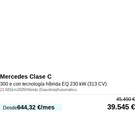
Mercedes
Clase C
300 e con tecnología híbrida EQ 230 kW (313 CV)
21.681km
2025
Híbrido (Gasolina)
Automático
45.490
€
39.545
€
644,32
€
/mes
Desde