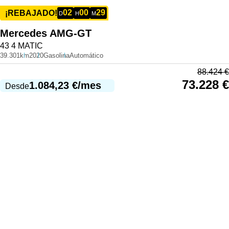
02
00
29
¡REBAJADO!
D
H
M
Mercedes
AMG-GT
43 4 MATIC
39.301km
2020
Gasolina
Automático
88.424
€
73.228
€
1.084,23
€
/mes
Desde