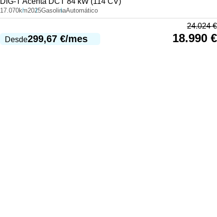
DIG-T Acenta DCT 84 kW (114 CV)
17.070km
2025
Gasolina
Automático
24.024
€
18.990
€
299,67
€
/mes
Desde