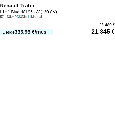
Renault
Trafic
L1H1 Blue dCi 96 kW (130 CV)
57.443km
2023
Diésel
Manual
23.480
€
21.345
€
335,96
€
/mes
Desde