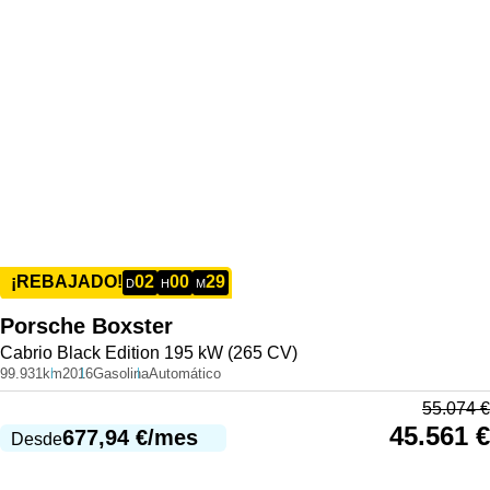
02
00
29
¡REBAJADO!
D
H
M
Porsche
Boxster
Cabrio Black Edition 195 kW (265 CV)
99.931km
2016
Gasolina
Automático
55.074
€
45.561
€
677,94
€
/mes
Desde