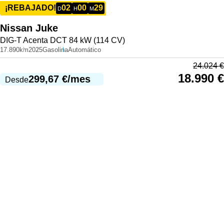
02
00
29
¡REBAJADO!
D
H
M
Nissan
Juke
DIG-T Acenta DCT 84 kW (114 CV)
17.890km
2025
Gasolina
Automático
24.024
€
18.990
€
299,67
€
/mes
Desde