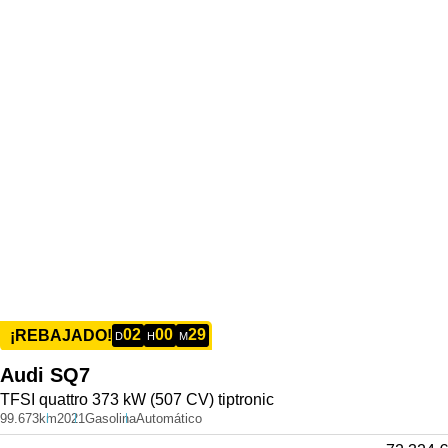
02
00
29
¡REBAJADO!
D
H
M
Audi
SQ7
TFSI quattro 373 kW (507 CV) tiptronic
99.673km
2021
Gasolina
Automático