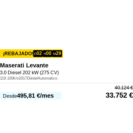
02
00
29
¡REBAJADO!
D
H
M
Maserati
Levante
3.0 Diesel 202 kW (275 CV)
119.100km
2017
Diésel
Automático
40.124
€
33.752
€
495,81
€
/mes
Desde