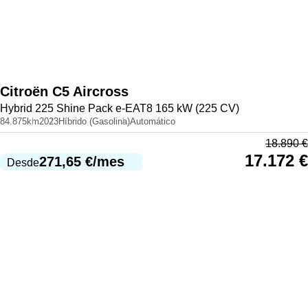
Citroën
C5 Aircross
Hybrid 225 Shine Pack e-EAT8 165 kW (225 CV)
84.875km
2023
Híbrido (Gasolina)
Automático
18.890
€
17.172
€
271,65
€
/mes
Desde