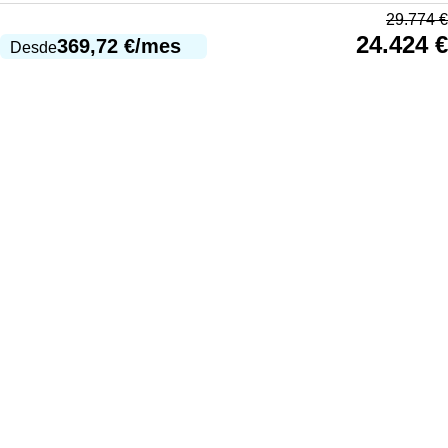
29.774
€
24.424
€
369,72
€
/mes
Desde