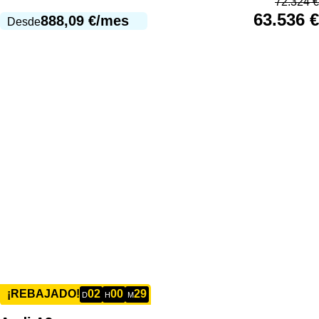
72.324
€
63.536
€
888,09
€
/mes
Desde
02
00
29
¡REBAJADO!
D
H
M