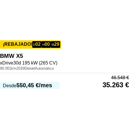
02
00
29
¡REBAJADO!
D
H
M
BMW
X5
xDrive30d 195 kW (265 CV)
90.001km
2019
Diésel
Automático
46.548
€
35.263
€
550,45
€
/mes
Desde