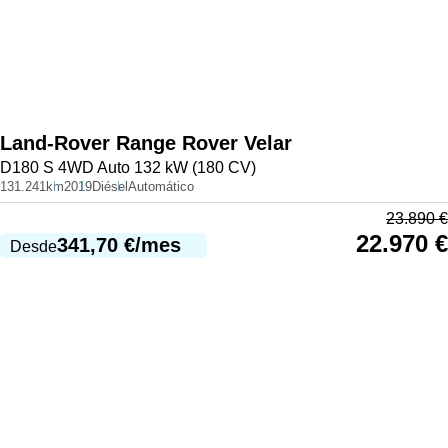
Land-Rover
Range Rover Velar
D180 S 4WD Auto 132 kW (180 CV)
131.241km
2019
Diésel
Automático
23.890
€
22.970
€
341,70
€
/mes
Desde