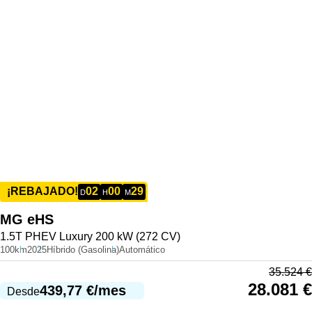
02
00
29
¡REBAJADO!
D
H
M
MG
eHS
1.5T PHEV Luxury 200 kW (272 CV)
100km
2025
Híbrido (Gasolina)
Automático
35.524
€
28.081
€
439,77
€
/mes
Desde