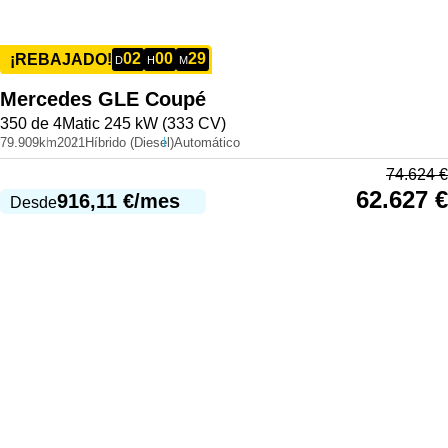
02
00
29
¡REBAJADO!
D
H
M
Mercedes
GLE Coupé
350 de 4Matic 245 kW (333 CV)
79.909km
2021
Híbrido (Diesel)
Automático
74.624
€
62.627
€
916,11
€
/mes
Desde