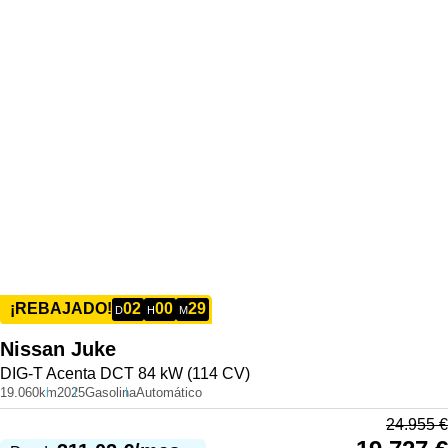
02
00
29
¡REBAJADO!
D
H
M
Nissan
Juke
DIG-T Acenta DCT 84 kW (114 CV)
19.060km
2025
Gasolina
Automático
24.955
€