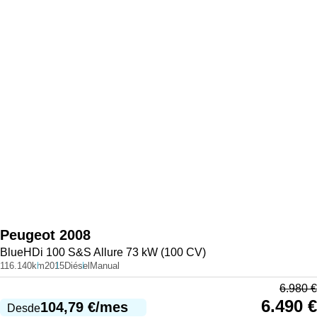
Peugeot
2008
BlueHDi 100 S&S Allure 73 kW (100 CV)
116.140km
2015
Diésel
Manual
6.980
€
6.490
€
104,79
€
/mes
Desde