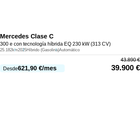
Mercedes
Clase C
300 e con tecnología híbrida EQ 230 kW (313 CV)
25.182km
2025
Híbrido (Gasolina)
Automático
43.890
€
39.900
€
621,90
€
/mes
Desde