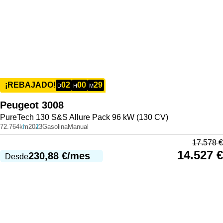
02
00
29
¡REBAJADO!
D
H
M
Peugeot
3008
PureTech 130 S&S Allure Pack 96 kW (130 CV)
72.764km
2023
Gasolina
Manual
17.578
€
14.527
€
230,88
€
/mes
Desde
991