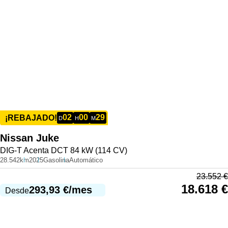
02
00
29
¡REBAJADO!
D
H
M
Nissan
Juke
DIG-T Acenta DCT 84 kW (114 CV)
28.542km
2025
Gasolina
Automático
23.552
€
18.618
€
293,93
€
/mes
Desde