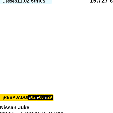
19.727
€
311,02
€
/mes
Desde
02
00
29
¡REBAJADO!
D
H
M
Nissan
Juke