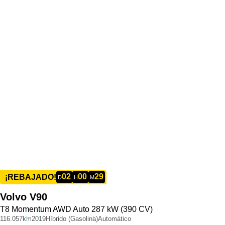
02
00
29
¡REBAJADO!
D
H
M
Volvo
V90
T8 Momentum AWD Auto 287 kW (390 CV)
116.057km
2019
Híbrido (Gasolina)
Automático