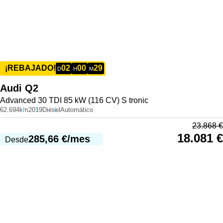
02
00
29
¡REBAJADO!
D
H
M
Audi
Q2
Advanced 30 TDI 85 kW (116 CV) S tronic
62.694km
2019
Diésel
Automático
23.868
€
18.081
€
285,66
€
/mes
Desde