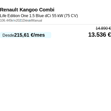
Renault
Kangoo Combi
Life Edition One 1.5 Blue dCi 55 kW (75 CV)
106.445km
2021
Diésel
Manual
14.890
€
13.536
€
215,61
€
/mes
Desde