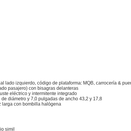
e al lado izquierdo, código de plataforma: MQB, carrocería & puer
(lado pasajero) con bisagras delanteras
ste eléctrico y intermitente integrado
s de diámetro y 7,0 pulgadas de ancho 43,2 y 17,8
z larga con bombilla halógena
io simil