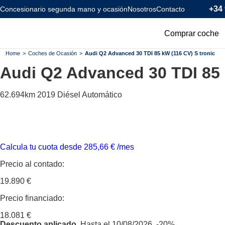
+34 
Concesionario segunda mano y ocasión
Nosotros
Contacto
Comprar coche
Todos los coc
Home
>
Coches de Ocasión
>
Audi Q2 Advanced 30 TDI 85 kW (116 CV) S tronic
Audi Q2
Advanced 30 TDI 85 
Coches Km0
Coches Eléctr
62.694km
2019
Diésel
Automático
Coches Híbrid
Menos de 120
Calcula tu cuota desde
285,66
€
/mes
Precio al contado:
19.890 €
Precio financiado:
18.081 €
Descuento aplicado.
Hasta el 10/08/2026.
-20%