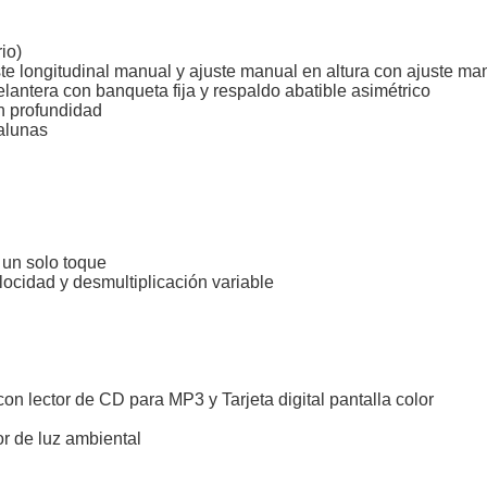
io)
te longitudinal manual y ajuste manual en altura con ajuste ma
elantera con banqueta fija y respaldo abatible asimétrico
en profundidad
valunas
 un solo toque
locidad y desmultiplicación variable
 lector de CD para MP3 y Tarjeta digital pantalla color
or de luz ambiental