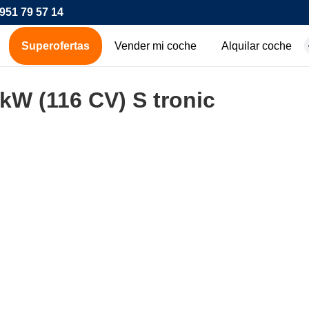
951 79 57 14
Superofertas
Vender mi coche
Alquilar coche
hes de ocasión
kW (116 CV) S tronic
icos
os
00€