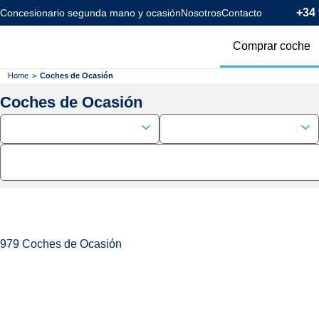
+34 
Concesionario segunda mano y ocasión
Nosotros
Contacto
Comprar coche
Todos los coc
Home
>
Coches de Ocasión
Coches de Ocasión
Coches Km0
Coches Eléctr
Coches Híbrid
Menos de 120
979
Coches de Ocasión