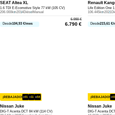
SEAT
Altea XL
Renault
Kang
1.6 TDI E-Ecomotive Style 77 kW (105 CV)
Life Edition One 
206.000km
2014
Diésel
Manual
106.445km
2021
Di
6.990
€
6.790
€
Desde
104,93
€
/mes
Desde
215,61
€
/
¡REBAJADO!
01
11
54
¡REBAJADO!
0
D
H
M
D
Nissan
Juke
Nissan
Juke
DIG-T Acenta DCT 84 kW (114 CV)
DIG-T Acenta DCT