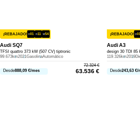
¡REBAJADO!
01
11
54
¡REBAJADO!
0
D
H
M
D
Audi
SQ7
Audi
A3
TFSI quattro 373 kW (507 CV) tiptronic
design 30 TDI 85 
99.673km
2021
Gasolina
Automático
119.326km
2019
Di
72.324
€
63.536
€
Desde
888,09
€
/mes
Desde
243,63
€
/