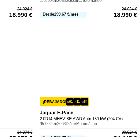
17.890km
2025
Gasolina
Automático
24.024
€
24.024
€
18.990
€
18.990
€
Desde
299,67
€
/mes
¡REBAJADO!
01
11
54
D
H
M
Jaguar
F-Pace
2.0D l4 MHEV SE AWD Auto 150 kW (204 CV)
95.002km
2023
Diésel
Automático
34.374
€
30.924
€