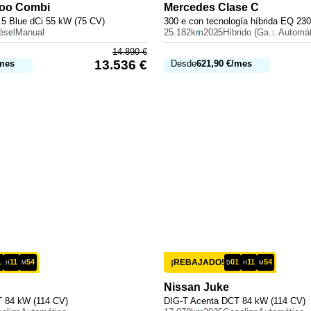
oo Combi
Mercedes
Clase C
1.5 Blue dCi 55 kW (75 CV)
ésel
Manual
25.182km
2025
Híbrido (Gasolina)
Automát
14.890
€
13.536
€
mes
Desde
621,90
€
/mes
1
11
54
¡REBAJADO!
01
11
54
H
M
D
H
M
Nissan
Juke
 84 kW (114 CV)
DIG-T Acenta DCT 84 kW (114 CV)