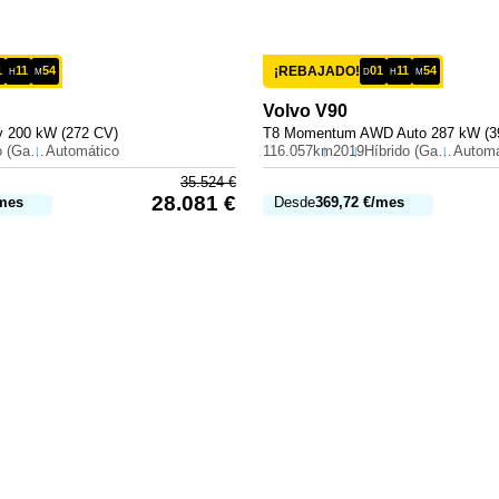
1
11
54
¡REBAJADO!
01
11
54
H
M
D
H
M
Volvo
V90
 200 kW (272 CV)
T8 Momentum AWD Auto 287 kW (3
Híbrido (Gasolina)
Automático
116.057km
2019
Híbrido (Gasolina)
Automá
35.524
€
28.081
€
mes
Desde
369,72
€
/mes