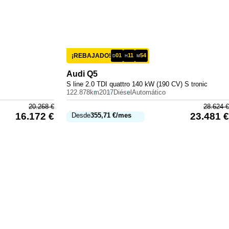
¡REBAJADO!
01
11
54
D
H
M
Audi
Q5
S line 2.0 TDI quattro 140 kW (190 CV) S tronic
122.878km
2017
Diésel
Automático
20.268
€
28.624
€
16.172
€
23.481
€
Desde
355,71
€
/mes