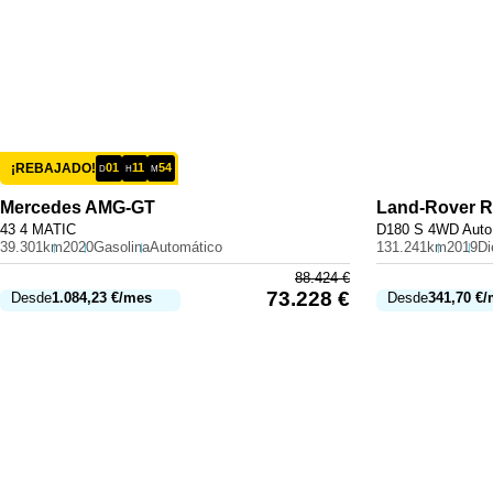
¡REBAJADO!
01
11
54
D
H
M
Mercedes
AMG-GT
Land-Rover
R
43 4 MATIC
D180 S 4WD Auto
39.301km
2020
Gasolina
Automático
131.241km
2019
Di
88.424
€
73.228
€
Desde
1.084,23
€
/mes
Desde
341,70
€
/