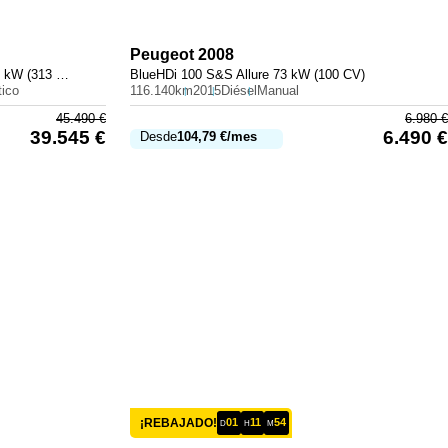
Peugeot
2008
300 e con tecnología híbrida EQ 230 kW (313 CV)
BlueHDi 100 S&S Allure 73 kW (100 CV)
ico
116.140km
2015
Diésel
Manual
45.490
€
6.980
€
39.545
€
6.490
€
Desde
104,79
€
/mes
¡REBAJADO!
01
11
54
D
H
M