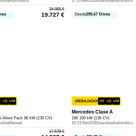
olina
Automático
17.070km
2025
Gasolina
Automático
24.955
€
19.727
€
mes
Desde
299,67
€
/mes
1
11
54
¡REBAJADO!
01
11
54
H
M
D
H
M
Mercedes
Clase A
 Allure Pack 96 kW (130 CV)
180 100 kW (136 CV)
olina
Manual
10.217km
2025
Gasolina
Automático
17.578
€