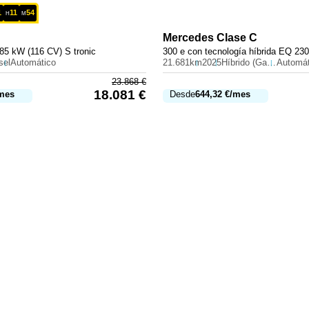
1
11
54
H
M
Mercedes
Clase C
85 kW (116 CV) S tronic
sel
Automático
21.681km
2025
Híbrido (Gasolina)
Automát
23.868
€
18.081
€
mes
Desde
644,32
€
/mes