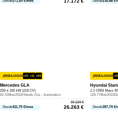
17.172
€
Desde
271,65
€
/mes
Desde
230,88
€
/
¡REBAJADO!
01
11
54
¡REBAJADO!
0
D
H
M
D
Mercedes
GLA
Hyundai
Stari
250 e 160 kW (218 CV)
2.2 CRDI Maxx 9S
92.539km
2021
Híbrido (Gasolina)
Automático
128.779km
2023
Di
33.224
€
26.263
€
Desde
411,75
€
/mes
Desde
397,74
€
/