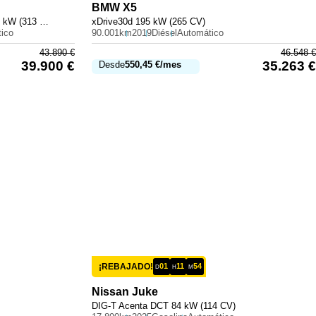
BMW
X5
300 e con tecnología híbrida EQ 230 kW (313 CV)
xDrive30d 195 kW (265 CV)
ico
90.001km
2019
Diésel
Automático
43.890
€
46.548
€
39.900
€
35.263
€
Desde
550,45
€
/mes
¡REBAJADO!
01
11
54
D
H
M
Nissan
Juke
DIG-T Acenta DCT 84 kW (114 CV)