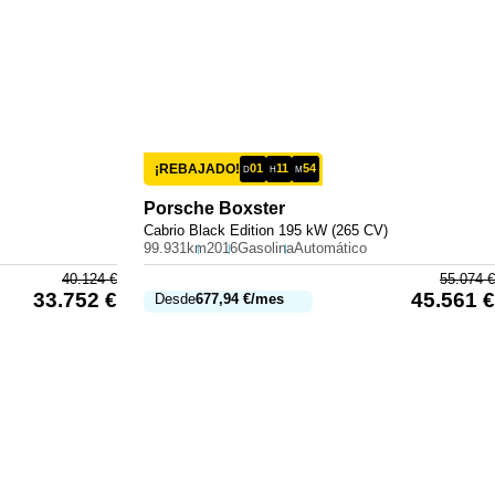
¡REBAJADO!
01
11
54
D
H
M
Porsche
Boxster
Cabrio Black Edition 195 kW (265 CV)
99.931km
2016
Gasolina
Automático
40.124
€
55.074
€
33.752
€
45.561
€
Desde
677,94
€
/mes