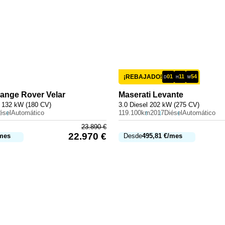
¡REBAJADO!
01
11
54
D
H
M
ange Rover Velar
Maserati
Levante
 132 kW (180 CV)
3.0 Diesel 202 kW (275 CV)
ésel
Automático
119.100km
2017
Diésel
Automático
23.890
€
22.970
€
mes
Desde
495,81
€
/mes