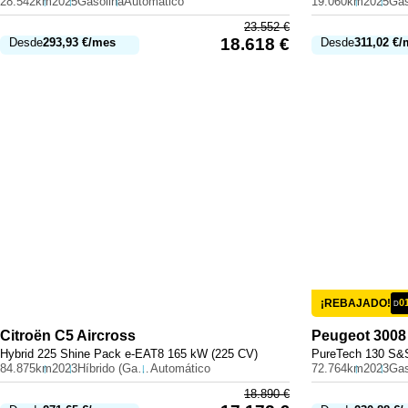
28.542km
2025
Gasolina
Automático
19.060km
2025
Gas
23.552
€
18.618
€
Desde
293,93
€
/mes
Desde
311,02
€
/
¡REBAJADO!
0
D
Citroën
C5 Aircross
Peugeot
3008
Hybrid 225 Shine Pack e-EAT8 165 kW (225 CV)
PureTech 130 S&S
84.875km
2023
Híbrido (Gasolina)
Automático
72.764km
2023
Gas
18.890
€