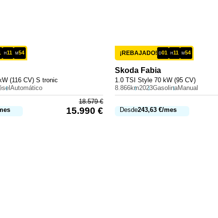
1
11
54
¡REBAJADO!
01
11
54
H
M
D
H
M
Skoda
Fabia
kW (116 CV) S tronic
1.0 TSI Style 70 kW (95 CV)
ésel
Automático
8.866km
2023
Gasolina
Manual
18.579
€
15.990
€
mes
Desde
243,63
€
/mes