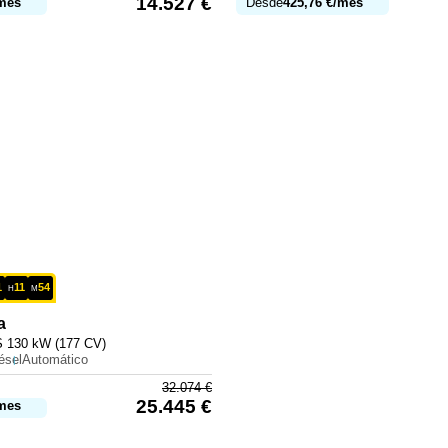
14.527
€
mes
Desde
425,76
€
/mes
1
11
54
H
M
a
 130 kW (177 CV)
ésel
Automático
32.074
€
25.445
€
mes