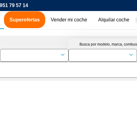
951 79 57 14
Superofertas
Vender mi coche
Alquilar coche
hes de ocasión
icos
os
00€