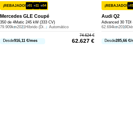
¡REBAJADO!
01
11
54
¡REBAJADO!
0
D
H
M
D
Mercedes
GLE Coupé
Audi
Q2
350 de 4Matic 245 kW (333 CV)
Advanced 30 TDI 
79.909km
2021
Híbrido (Diesel)
Automático
62.694km
2019
Dié
74.624
€
62.627
€
Desde
916,11
€
/mes
Desde
285,66
€
/