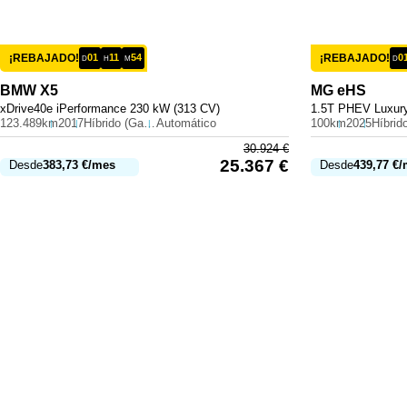
¡REBAJADO!
01
11
54
¡REBAJADO!
0
D
H
M
D
BMW
X5
MG
eHS
xDrive40e iPerformance 230 kW (313 CV)
1.5T PHEV Luxury
123.489km
2017
Híbrido (Gasolina)
Automático
100km
2025
30.924
€
25.367
€
Desde
383,73
€
/mes
Desde
439,77
€
/