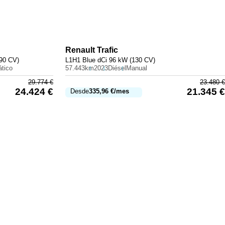
Renault
Trafic
90 CV)
L1H1 Blue dCi 96 kW (130 CV)
tico
57.443km
2023
Diésel
Manual
29.774
€
23.480
€
24.424
€
21.345
€
Desde
335,96
€
/mes