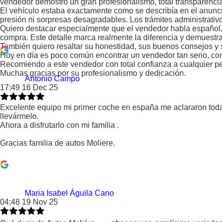
vendedor demostró un gran profesionalismo, total transparenci
El vehículo estaba exactamente como se describía en el anuncio:
presión ni sorpresas desagradables. Los trámites administrativo
Quiero destacar especialmente que el vendedor habla español, 
compra. Este detalle marca realmente la diferencia y demuestra 
También quiero resaltar su honestidad, sus buenos consejos y s
Hoy en día es poco común encontrar un vendedor tan serio, conf
Recomiendo a este vendedor con total confianza a cualquier p
Muchas gracias por su profesionalismo y dedicación.
Antonio Campo
17:49 16 Dec 25
Excelente equipo mi primer coche en españa me aclararon todas
llevármelo.
Ahora a disfrutarlo con mi familia .
Gracias familia de autos Moliere.
Maria Isabel Águila Cano
04:48 19 Nov 25