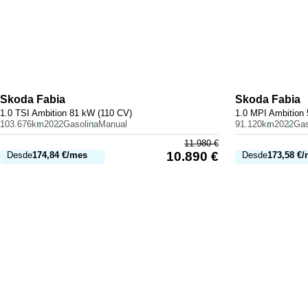
Skoda
Fabia
Skoda
Fabia
1.0 TSI Ambition 81 kW (110 CV)
1.0 MPI Ambition
103.676km
2022
Gasolina
Manual
91.120km
2022
Gas
11.980
€
10.890
€
Desde
174,84
€
/mes
Desde
173,58
€
/