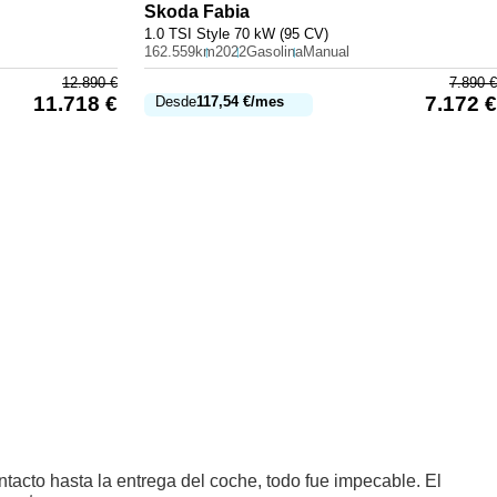
Skoda
Fabia
1.0 TSI Style 70 kW (95 CV)
162.559km
2022
Gasolina
Manual
12.890
€
7.890
€
11.718
€
7.172
€
Desde
117,54
€
/mes
acto hasta la entrega del coche, todo fue impecable. El