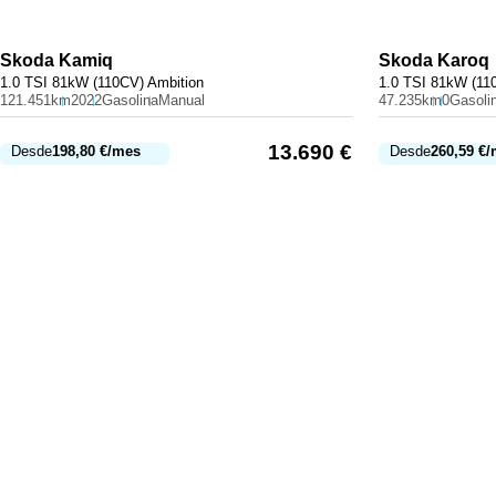
Skoda
Kamiq
Skoda
Karoq
1.0 TSI 81kW (110CV) Ambition
1.0 TSI 81kW (11
121.451km
2022
Gasolina
Manual
47.235km
0
Gasoli
13.690
€
Desde
198,80
€
/mes
Desde
260,59
€
/