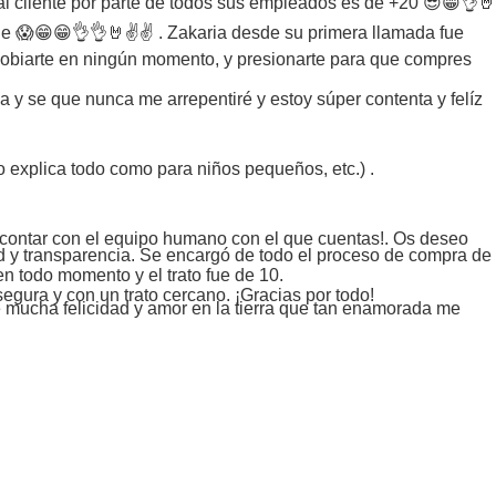
 al cliente por parte de todos sus empleados es de +20 😎😁👌🤘
lle 😱😁😁👌👌🤘✌️✌️ . Zakaria desde su primera llamada fue
 agobiarte en ningún momento, y presionarte para que compres
a y se que nunca me arrepentiré y estoy súper contenta y felíz
 explica todo como para niños pequeños, etc.) .
e contar con el equipo humano con el que cuentas!. Os deseo
ad y transparencia. Se encargó de todo el proceso de compra de
n todo momento y el trato fue de 10.
egura y con un trato cercano. ¡Gracias por todo!
de mucha felicidad y amor en la tierra que tan enamorada me