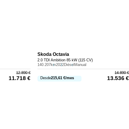
Skoda
Octavia
2.0 TDI Ambition 85 kW (115 CV)
140.207km
2022
Diésel
Manual
12.890
€
14.890
€
11.718
€
13.536
€
Desde
215,61
€
/mes