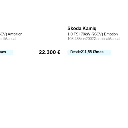
Skoda
Kamiq
5CV) Ambition
1.0 TSI 70kW (95CV) Emotion
sel
Manual
108.435km
2022
Gasolina
Manual
22.300
€
mes
Desde
211,55
€
/mes