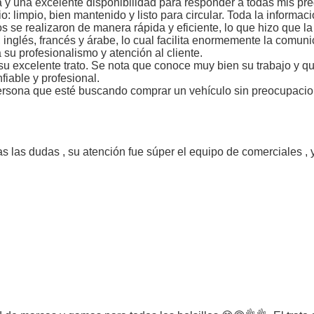
a y una excelente disponibilidad para responder a todas mis pr
 limpio, bien mantenido y listo para circular. Toda la informac
s se realizaron de manera rápida y eficiente, lo que hizo que la
inglés, francés y árabe, lo cual facilita enormemente la comun
su profesionalismo y atención al cliente.
u excelente trato. Se nota que conoce muy bien su trabajo y qu
iable y profesional.
ersona que esté buscando comprar un vehículo sin preocupacio
 las dudas , su atención fue súper el equipo de comerciales ,