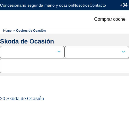
+34 
Concesionario segunda mano y ocasión
Nosotros
Contacto
Comprar coche
Todos los coc
Home
>
Coches de Ocasión
Skoda de Ocasión
Coches Km0
Coches Eléctr
Coches Híbrid
Menos de 120
20
Skoda de Ocasión