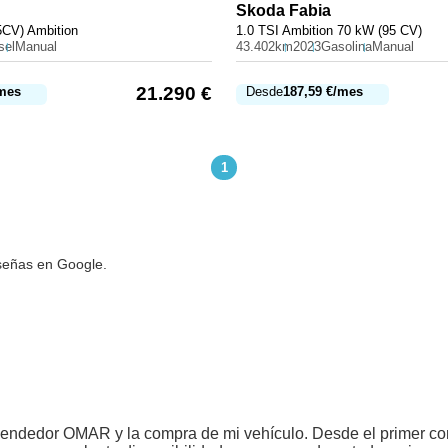
Skoda
Fabia
5CV) Ambition
1.0 TSI Ambition 70 kW (95 CV)
sel
Manual
43.402km
2023
Gasolina
Manual
21.290
€
mes
Desde
187,59
€
/mes
1
señas en Google.
endedor OMAR y la compra de mi vehículo. Desde el primer cont