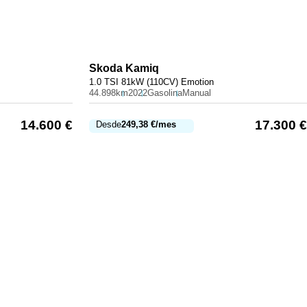
Skoda
Kamiq
1.0 TSI 81kW (110CV) Emotion
44.898km
2022
Gasolina
Manual
14.600
€
17.300
€
Desde
249,38
€
/mes