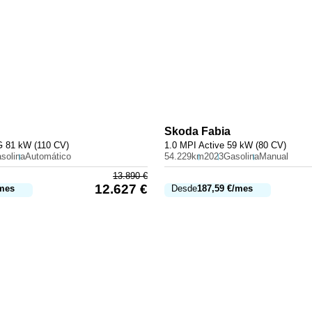
Skoda
Fabia
G 81 kW (110 CV)
1.0 MPI Active 59 kW (80 CV)
solina
Automático
54.229km
2023
Gasolina
Manual
13.890
€
12.627
€
mes
Desde
187,59
€
/mes