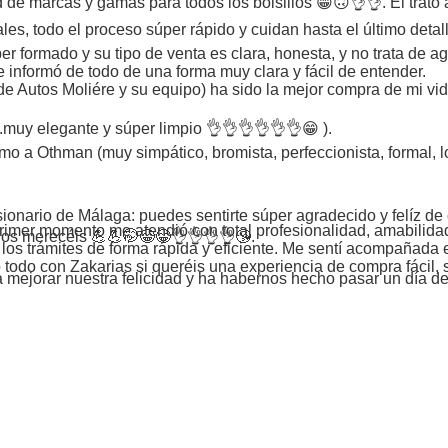
d de marcas y gamas para todos los bolsillos 😁🙃👌👌. El trato
les, todo el proceso súper rápido y cuidan hasta el último deta
er formado y su tipo de venta es clara, honesta, y no trata de
informó de todo de una forma muy clara y fácil de entender.
 de Autos Moliére y su equipo) ha sido la mejor compra de mi vid
.muy elegante y súper limpio 👌👌👌👌👌👌😁 ).
 a Othman (muy simpático, bromista, perfeccionista, formal, lo
sionario de Málaga: puedes sentirte súper agradecido y felíz d
 primer momento me atendió con total profesionalidad, amabilid
s os merecéis 💪💪🤭😁😁👌👌👌👌😘.
os trámites de forma rápida y eficiente. Me sentí acompañada e
todo con Zakarias si queréis una experiencia de compra fácil, s
 a mejorar nuestra felicidad y ha habernos hecho pasar un día 