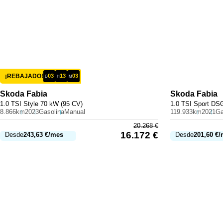
¡REBAJADO!
03
13
03
D
H
M
Skoda
Fabia
Skoda
Fabia
1.0 TSI Style 70 kW (95 CV)
1.0 TSI Sport DS
8.866km
2023
Gasolina
Manual
119.933km
2021
Ga
20.268
€
16.172
€
Desde
243,63
€
/mes
Desde
201,60
€
/