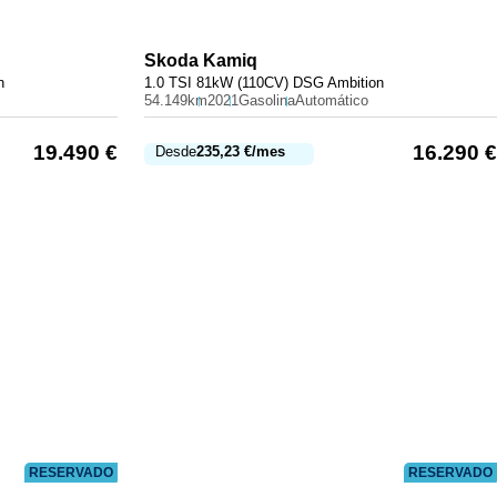
Skoda
Kamiq
n
1.0 TSI 81kW (110CV) DSG Ambition
54.149km
2021
Gasolina
Automático
19.490
€
16.290
€
Desde
235,23
€
/mes
RESERVADO
RESERVADO