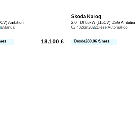
Skoda
Karoq
0CV) Ambition
2.0 TDI 85kW (115CV) DSG Ambitio
na
Manual
62.432km
2022
Diésel
Automático
18.100
€
mes
Desde
280,06
€
/mes