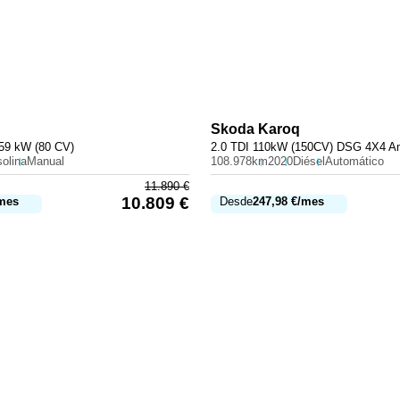
Skoda
Karoq
 59 kW (80 CV)
2.0 TDI 110kW (150CV) DSG 4X4 Am
olina
Manual
108.978km
2020
Diésel
Automático
11.890
€
10.809
€
mes
Desde
247,98
€
/mes