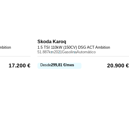
Skoda
Karoq
bition
1.5 TSI 110kW (150CV) DSG ACT Ambition
51.887km
2021
Gasolina
Automático
17.200
€
20.900
€
Desde
299,81
€
/mes