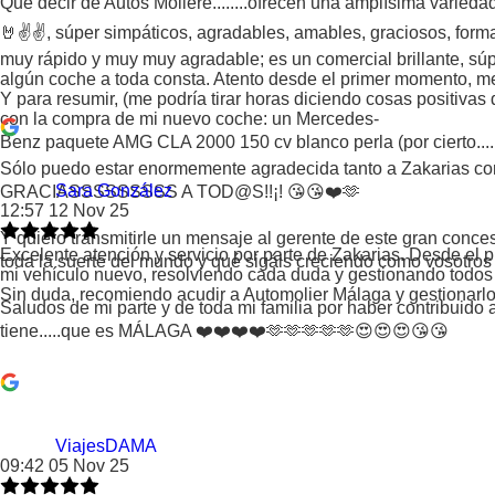
Qué decir de Autos Moliére........ofrecen una amplísima varieda
🤘✌️✌️, súper simpáticos, agradables, amables, graciosos, forma
muy rápido y muy muy agradable; es un comercial brillante, súp
algún coche a toda consta. Atento desde el primer momento, me 
Y para resumir, (me podría tirar horas diciendo cosas positivas
con la compra de mi nuevo coche: un Mercedes-
Benz paquete AMG CLA 2000 150 cv blanco perla (por cierto....
Sólo puedo estar enormemente agradecida tanto a Zakarias como
Sara González
GRACIASSSSSSSSS A TOD@S!!¡! 😘😘❤️🫶
12:57 12 Nov 25
Y quiero transmitirle un mensaje al gerente de este gran conce
Excelente atención y servicio por parte de Zakarias. Desde el
toda la suerte del mundo y qué sigáis creciendo como vosotro
mi vehículo nuevo, resolviendo cada duda y gestionando todos l
Sin duda, recomiendo acudir a Automolier Málaga y gestionarlo 
Saludos de mi parte y de toda mi familia por haber contribuido
tiene.....que es MÁLAGA ❤️❤️❤️❤️🫶🫶🫶🫶🫶😍😍😍😘😘
ViajesDAMA
09:42 05 Nov 25