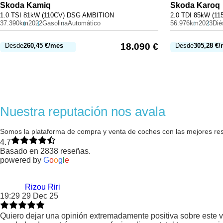
Skoda
Kamiq
Skoda
Karoq
1.0 TSI 81kW (110CV) DSG AMBITION
2.0 TDI 85kW (11
37.390km
2022
Gasolina
Automático
56.976km
2023
Dié
18.090
€
Desde
260,45
€
/mes
Desde
305,28
€
/
Nuestra reputación nos avala
Somos la plataforma de compra y venta de coches con las mejores re
4.7
Basado en 2838 reseñas.
powered by
G
o
o
g
l
e
Rizou Riri
19:29 29 Dec 25
Quiero dejar una opinión extremadamente positiva sobre este v