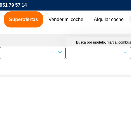
951 79 57 14
Superofertas
Vender mi coche
Alquilar coche
hes de ocasión
icos
os
00€