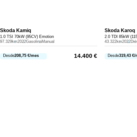
Skoda
Kamiq
Skoda
Karoq
1.0 TSI 70kW (95CV) Emotion
2.0 TDI 85kW (11
97.329km
2022
Gasolina
Manual
43.322km
2022
Dié
14.400
€
Desde
208,75
€
/mes
Desde
319,43
€
/