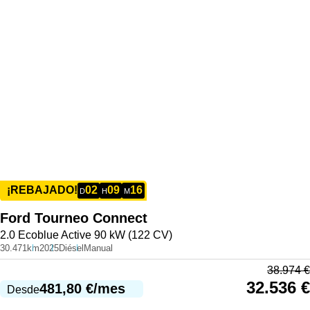
02
09
16
¡REBAJADO!
D
H
M
Ford
Tourneo Connect
2.0 Ecoblue Active 90 kW (122 CV)
30.471km
2025
Diésel
Manual
38.974
€
32.536
€
481,80
€
/mes
Desde