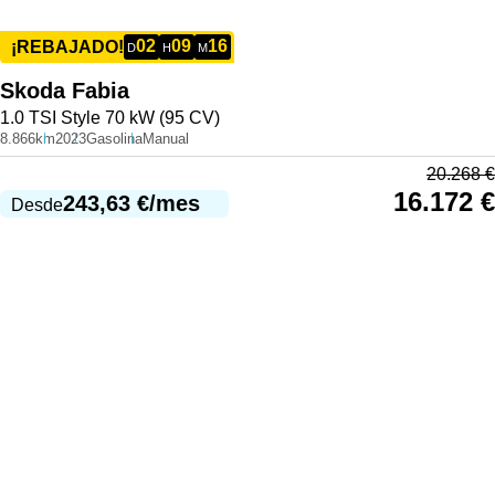
02
09
16
¡REBAJADO!
D
H
M
Skoda
Fabia
1.0 TSI Style 70 kW (95 CV)
8.866km
2023
Gasolina
Manual
20.268
€
16.172
€
243,63
€
/mes
Desde