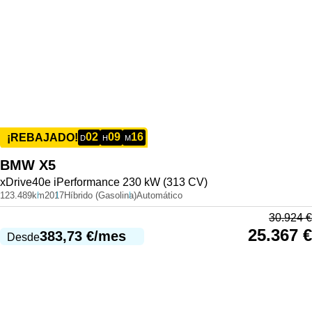
02
09
16
¡REBAJADO!
D
H
M
BMW
X5
xDrive40e iPerformance 230 kW (313 CV)
123.489km
2017
Híbrido (Gasolina)
Automático
30.924
€
25.367
€
383,73
€
/mes
Desde