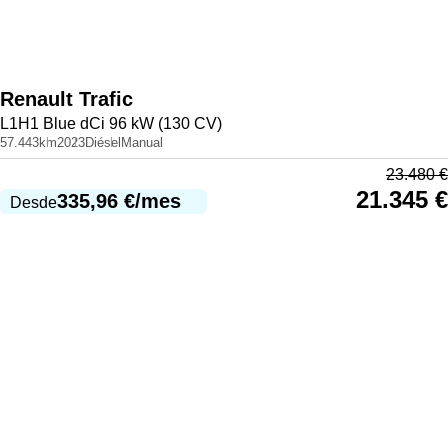
Renault
Trafic
L1H1 Blue dCi 96 kW (130 CV)
57.443km
2023
Diésel
Manual
23.480
€
21.345
€
335,96
€
/mes
Desde