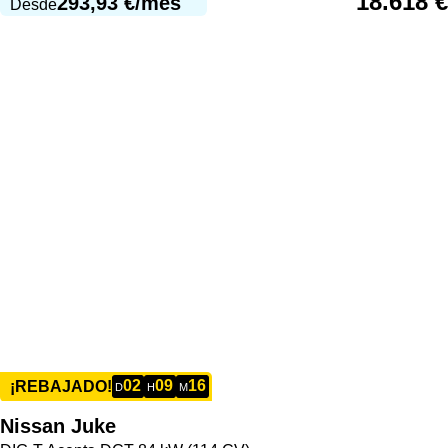
18.618
€
293,93
€
/mes
Desde
02
09
16
¡REBAJADO!
D
H
M
Nissan
Juke