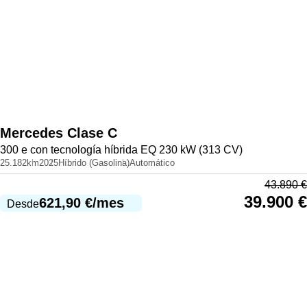
Mercedes
Clase C
300 e con tecnología híbrida EQ 230 kW (313 CV)
25.182km
2025
Híbrido (Gasolina)
Automático
43.890
€
39.900
€
621,90
€
/mes
Desde