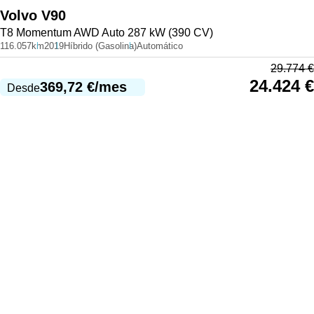
Volvo
V90
T8 Momentum AWD Auto 287 kW (390 CV)
116.057km
2019
Híbrido (Gasolina)
Automático
29.774
€
24.424
€
369,72
€
/mes
Desde