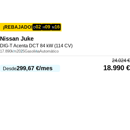
02
09
16
¡REBAJADO!
D
H
M
Nissan
Juke
DIG-T Acenta DCT 84 kW (114 CV)
17.890km
2025
Gasolina
Automático
24.024
€
18.990
€
299,67
€
/mes
Desde