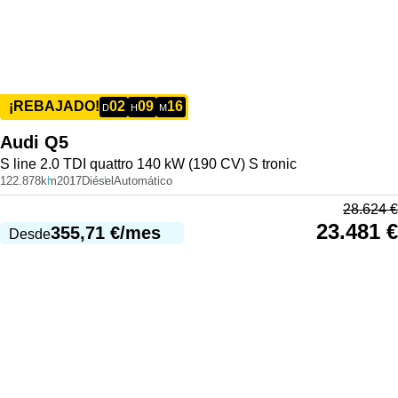
02
09
16
¡REBAJADO!
D
H
M
Audi
Q5
S line 2.0 TDI quattro 140 kW (190 CV) S tronic
122.878km
2017
Diésel
Automático
28.624
€
23.481
€
355,71
€
/mes
Desde