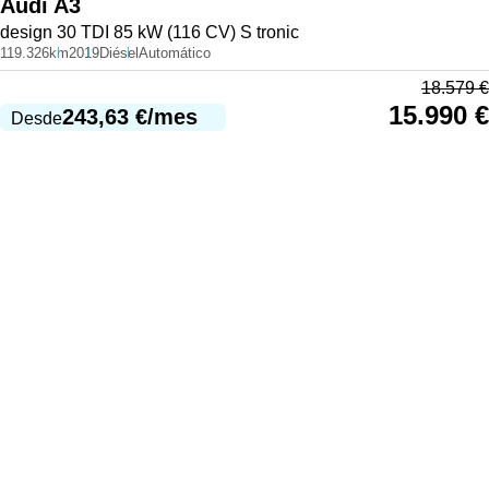
Audi
A3
design 30 TDI 85 kW (116 CV) S tronic
119.326km
2019
Diésel
Automático
18.579
€
15.990
€
243,63
€
/mes
Desde