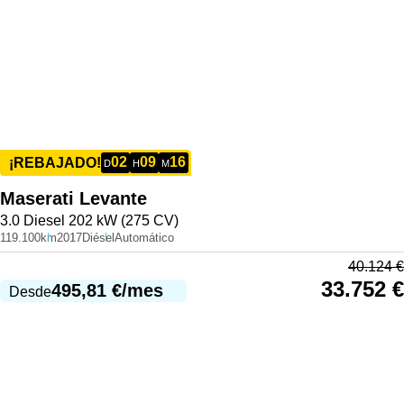
02
09
16
¡REBAJADO!
D
H
M
Maserati
Levante
3.0 Diesel 202 kW (275 CV)
119.100km
2017
Diésel
Automático
40.124
€
33.752
€
495,81
€
/mes
Desde