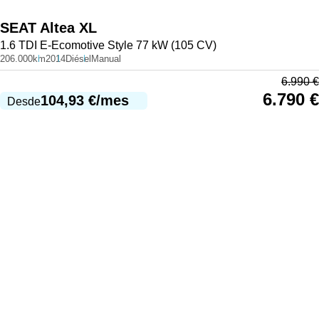
SEAT
Altea XL
1.6 TDI E-Ecomotive Style 77 kW (105 CV)
206.000km
2014
Diésel
Manual
6.990
€
6.790
€
104,93
€
/mes
Desde