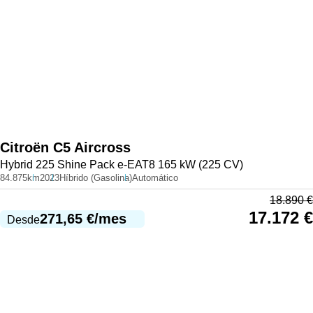
Citroën
C5 Aircross
Hybrid 225 Shine Pack e-EAT8 165 kW (225 CV)
84.875km
2023
Híbrido (Gasolina)
Automático
18.890
€
17.172
€
271,65
€
/mes
Desde
980