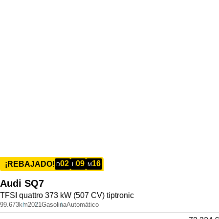
02
09
16
¡REBAJADO!
D
H
M
Audi
SQ7
TFSI quattro 373 kW (507 CV) tiptronic
99.673km
2021
Gasolina
Automático