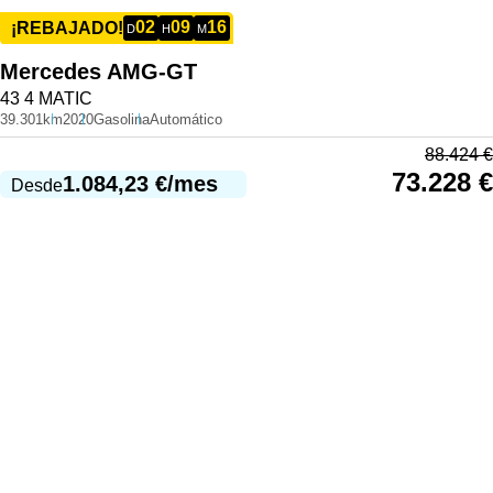
02
09
16
¡REBAJADO!
D
H
M
Mercedes
AMG-GT
43 4 MATIC
39.301km
2020
Gasolina
Automático
88.424
€
73.228
€
1.084,23
€
/mes
Desde