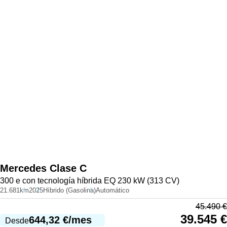
Mercedes
Clase C
300 e con tecnología híbrida EQ 230 kW (313 CV)
21.681km
2025
Híbrido (Gasolina)
Automático
45.490
€
39.545
€
644,32
€
/mes
Desde