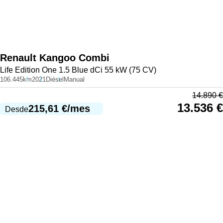
Renault
Kangoo Combi
Life Edition One 1.5 Blue dCi 55 kW (75 CV)
106.445km
2021
Diésel
Manual
14.890
€
13.536
€
215,61
€
/mes
Desde