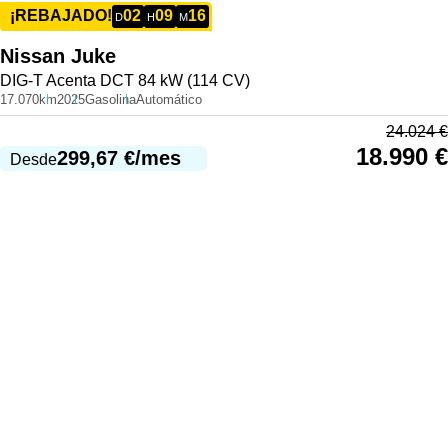
02
09
16
¡REBAJADO!
D
H
M
Nissan
Juke
DIG-T Acenta DCT 84 kW (114 CV)
17.070km
2025
Gasolina
Automático
24.024
€
18.990
€
299,67
€
/mes
Desde