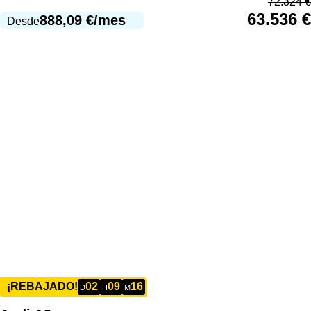
72.324
€
63.536
€
888,09
€
/mes
Desde
02
09
16
¡REBAJADO!
D
H
M