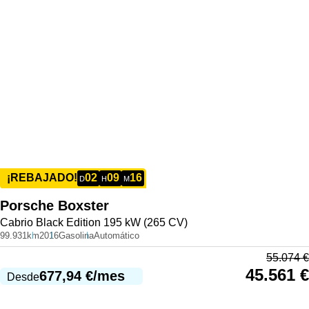
02
09
16
¡REBAJADO!
D
H
M
Porsche
Boxster
Cabrio Black Edition 195 kW (265 CV)
99.931km
2016
Gasolina
Automático
55.074
€
45.561
€
677,94
€
/mes
Desde