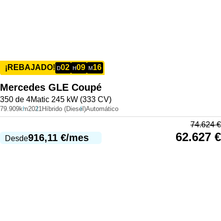
02
09
16
¡REBAJADO!
D
H
M
Mercedes
GLE Coupé
350 de 4Matic 245 kW (333 CV)
79.909km
2021
Híbrido (Diesel)
Automático
74.624
€
62.627
€
916,11
€
/mes
Desde