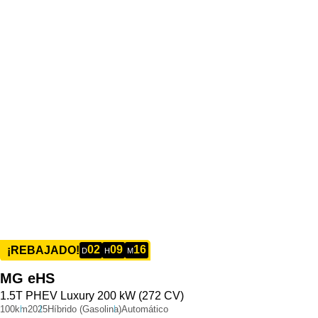
02
09
16
¡REBAJADO!
D
H
M
MG
eHS
1.5T PHEV Luxury 200 kW (272 CV)
100km
2025
Híbrido (Gasolina)
Automático