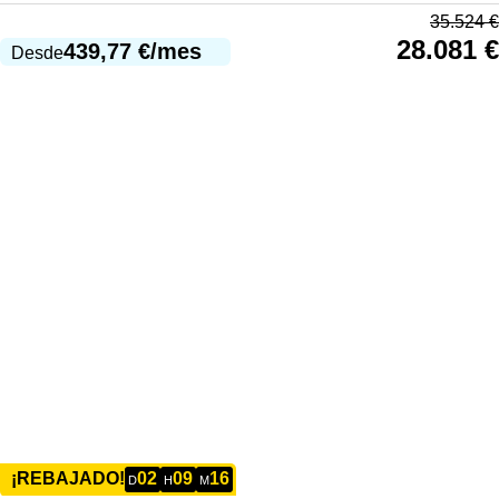
35.524
€
28.081
€
439,77
€
/mes
Desde
02
09
16
¡REBAJADO!
D
H
M