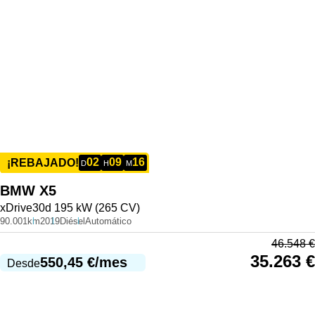
02
09
16
¡REBAJADO!
D
H
M
BMW
X5
xDrive30d 195 kW (265 CV)
90.001km
2019
Diésel
Automático
46.548
€
35.263
€
550,45
€
/mes
Desde