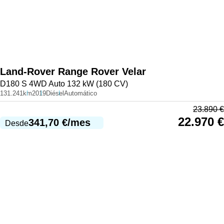
Land-Rover
Range Rover Velar
D180 S 4WD Auto 132 kW (180 CV)
131.241km
2019
Diésel
Automático
23.890
€
22.970
€
341,70
€
/mes
Desde