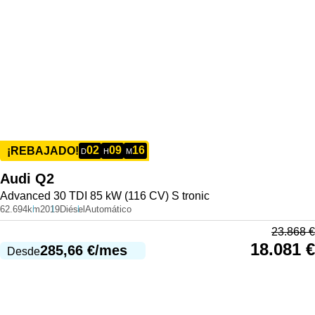
02
09
16
¡REBAJADO!
D
H
M
Audi
Q2
Advanced 30 TDI 85 kW (116 CV) S tronic
62.694km
2019
Diésel
Automático
23.868
€
18.081
€
285,66
€
/mes
Desde