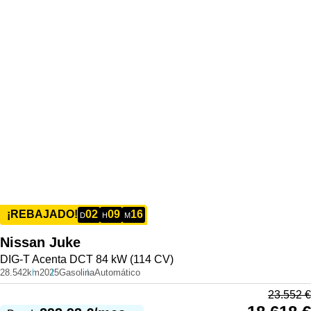
02
09
16
¡REBAJADO!
D
H
M
Nissan
Juke
DIG-T Acenta DCT 84 kW (114 CV)
28.542km
2025
Gasolina
Automático
23.552
€