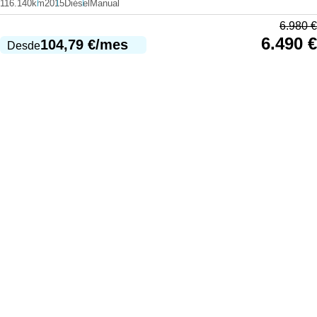
116.140km
2015
Diésel
Manual
6.980
€
6.490
€
104,79
€
/mes
Desde