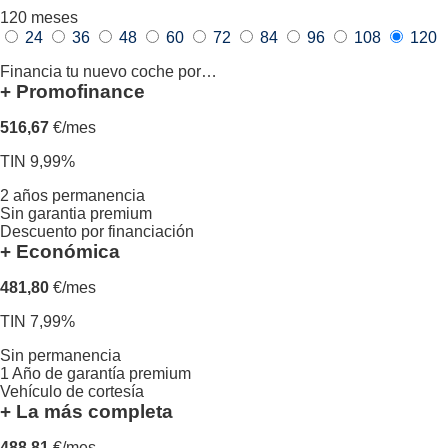
120
meses
24
36
48
60
72
84
96
108
120
Financia tu nuevo coche por…
+ Promofinance
516,67
€/mes
TIN 9,99%
2 años permanencia
Sin garantia premium
Descuento por financiación
+ Económica
481,80
€/mes
TIN 7,99%
Sin permanencia
1 Año de garantía premium
Vehículo de cortesía
+ La más completa
488,81
€/mes