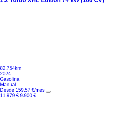
1.2 Turbo XHL Edition 74 kW (100 CV)
82.754km
2024
Gasolina
Manual
Desde
159,57
€
/mes
11.979
€
9.900
€