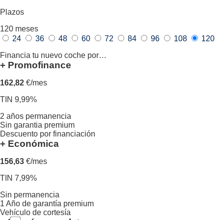
Plazos
120
meses
24
36
48
60
72
84
96
108
120
Financia tu nuevo coche por…
+ Promofinance
162,82
€/mes
TIN 9,99%
2 años permanencia
Sin garantia premium
Descuento por financiación
+ Económica
156,63
€/mes
TIN 7,99%
Sin permanencia
1 Año de garantía premium
Vehículo de cortesía