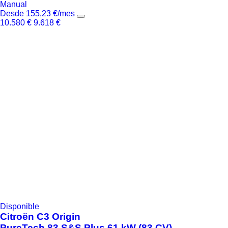
Manual
Desde
155,23
€
/mes
10.580
€
9.618
€
Disponible
Citroën
C3 Origin
PureTech 83 S&S Plus 61 kW (83 CV)