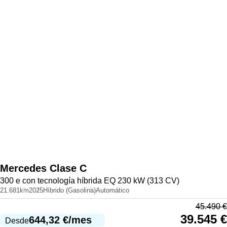
Mercedes
Clase C
300 e con tecnología híbrida EQ 230 kW (313 CV)
21.681km
2025
Híbrido (Gasolina)
Automático
45.490
€
39.545
€
644,32
€
/mes
Desde