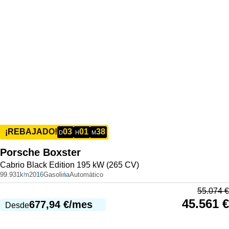
03
01
38
¡REBAJADO!
D
H
M
Porsche
Boxster
Cabrio Black Edition 195 kW (265 CV)
99.931km
2016
Gasolina
Automático
55.074
€
45.561
€
677,94
€
/mes
Desde