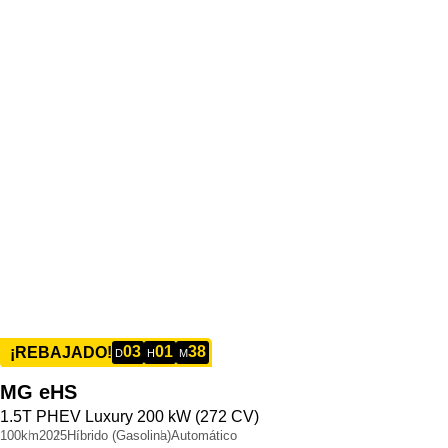
03
01
38
¡REBAJADO!
D
H
M
MG
eHS
1.5T PHEV Luxury 200 kW (272 CV)
100km
2025
Híbrido (Gasolina)
Automático