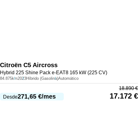
Citroën
C5 Aircross
Hybrid 225 Shine Pack e-EAT8 165 kW (225 CV)
84.875km
2023
Híbrido (Gasolina)
Automático
18.890
€
17.172
€
271,65
€
/mes
Desde
983