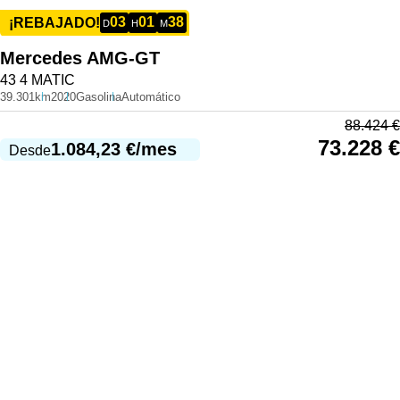
03
01
38
¡REBAJADO!
D
H
M
Mercedes
AMG-GT
43 4 MATIC
39.301km
2020
Gasolina
Automático
88.424
€
73.228
€
1.084,23
€
/mes
Desde