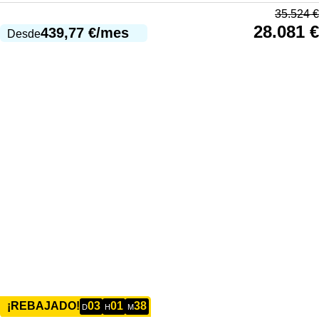
35.524
€
28.081
€
439,77
€
/mes
Desde
03
01
38
¡REBAJADO!
D
H
M