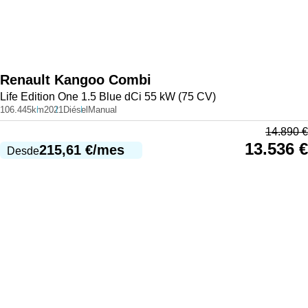
Renault
Kangoo Combi
Life Edition One 1.5 Blue dCi 55 kW (75 CV)
106.445km
2021
Diésel
Manual
14.890
€
13.536
€
215,61
€
/mes
Desde