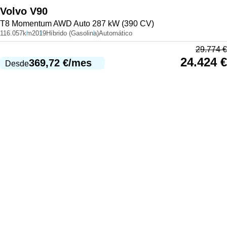
Volvo
V90
T8 Momentum AWD Auto 287 kW (390 CV)
116.057km
2019
Híbrido (Gasolina)
Automático
29.774
€
24.424
€
369,72
€
/mes
Desde