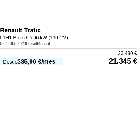
Renault
Trafic
L1H1 Blue dCi 96 kW (130 CV)
57.443km
2023
Diésel
Manual
23.480
€
21.345
€
335,96
€
/mes
Desde