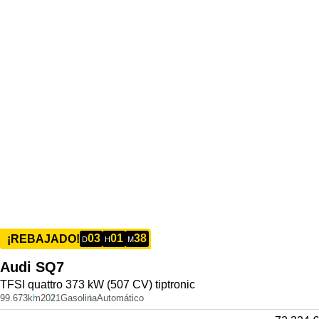
03
01
38
¡REBAJADO!
D
H
M
Audi
SQ7
TFSI quattro 373 kW (507 CV) tiptronic
99.673km
2021
Gasolina
Automático