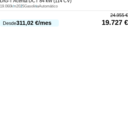
DIG-T Acenta DCT 84 kW (114 CV)
19.060km
2025
Gasolina
Automático
24.955
€
19.727
€
311,02
€
/mes
Desde