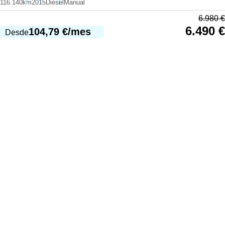
116.140km
2015
Diésel
Manual
6.980
€
6.490
€
104,79
€
/mes
Desde