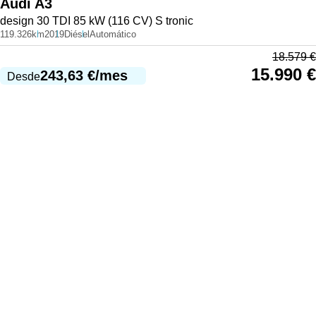
Audi
A3
design 30 TDI 85 kW (116 CV) S tronic
119.326km
2019
Diésel
Automático
18.579
€
15.990
€
243,63
€
/mes
Desde