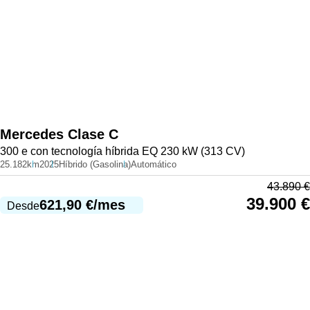
Mercedes
Clase C
300 e con tecnología híbrida EQ 230 kW (313 CV)
25.182km
2025
Híbrido (Gasolina)
Automático
43.890
€
39.900
€
621,90
€
/mes
Desde