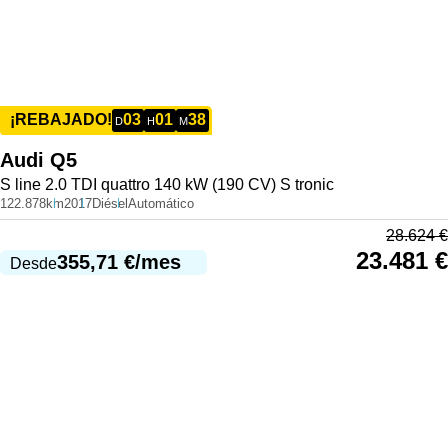
03
01
38
¡REBAJADO!
D
H
M
Audi
Q5
S line 2.0 TDI quattro 140 kW (190 CV) S tronic
122.878km
2017
Diésel
Automático
28.624
€
23.481
€
355,71
€
/mes
Desde