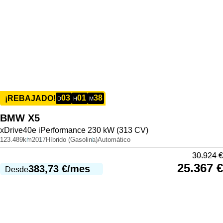
03
01
38
¡REBAJADO!
D
H
M
BMW
X5
xDrive40e iPerformance 230 kW (313 CV)
123.489km
2017
Híbrido (Gasolina)
Automático
30.924
€
25.367
€
383,73
€
/mes
Desde