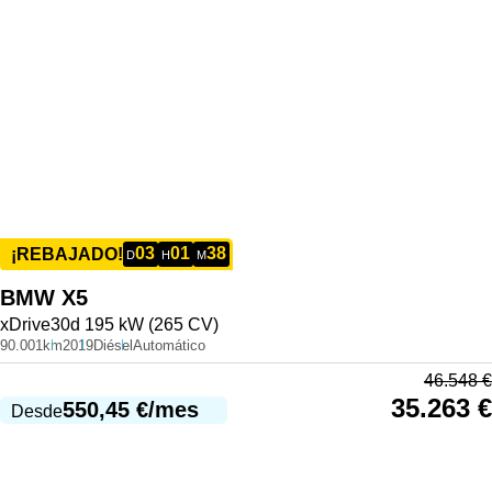
03
01
38
¡REBAJADO!
D
H
M
BMW
X5
xDrive30d 195 kW (265 CV)
90.001km
2019
Diésel
Automático
46.548
€
35.263
€
550,45
€
/mes
Desde