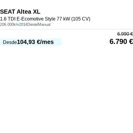
SEAT
Altea XL
1.6 TDI E-Ecomotive Style 77 kW (105 CV)
206.000km
2014
Diésel
Manual
6.990
€
6.790
€
104,93
€
/mes
Desde