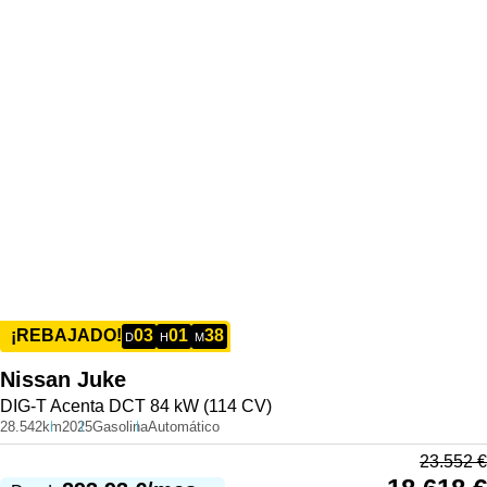
03
01
38
¡REBAJADO!
D
H
M
Nissan
Juke
DIG-T Acenta DCT 84 kW (114 CV)
28.542km
2025
Gasolina
Automático
23.552
€