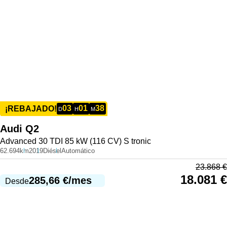
03
01
38
¡REBAJADO!
D
H
M
Audi
Q2
Advanced 30 TDI 85 kW (116 CV) S tronic
62.694km
2019
Diésel
Automático
23.868
€
18.081
€
285,66
€
/mes
Desde