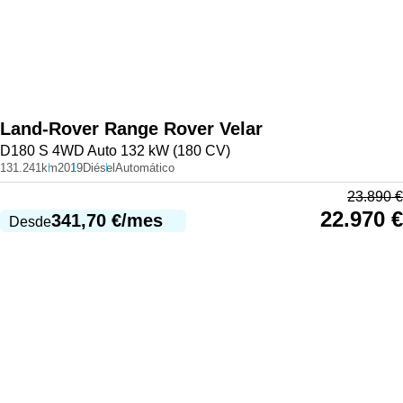
Land-Rover
Range Rover Velar
D180 S 4WD Auto 132 kW (180 CV)
131.241km
2019
Diésel
Automático
23.890
€
22.970
€
341,70
€
/mes
Desde