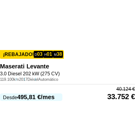
03
01
38
¡REBAJADO!
D
H
M
Maserati
Levante
3.0 Diesel 202 kW (275 CV)
119.100km
2017
Diésel
Automático
40.124
€
33.752
€
495,81
€
/mes
Desde