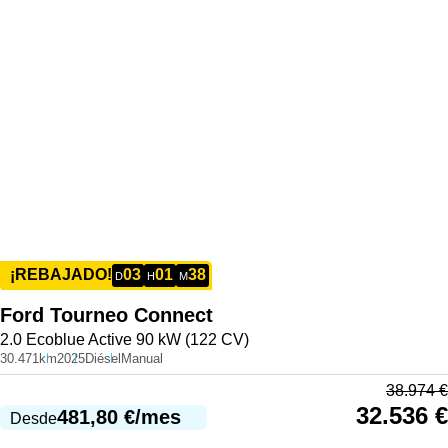
03
01
38
¡REBAJADO!
D
H
M
Ford
Tourneo Connect
2.0 Ecoblue Active 90 kW (122 CV)
30.471km
2025
Diésel
Manual
38.974
€
32.536
€
481,80
€
/mes
Desde