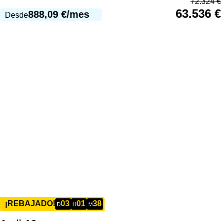
72.324
€
63.536
€
888,09
€
/mes
Desde
03
01
38
¡REBAJADO!
D
H
M