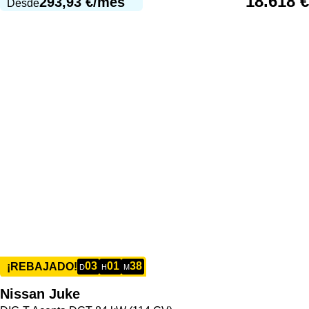
18.618
€
293,93
€
/mes
Desde
03
01
38
¡REBAJADO!
D
H
M
Nissan
Juke