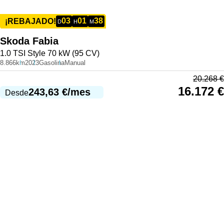
03
01
38
¡REBAJADO!
D
H
M
Skoda
Fabia
1.0 TSI Style 70 kW (95 CV)
8.866km
2023
Gasolina
Manual
20.268
€
16.172
€
243,63
€
/mes
Desde