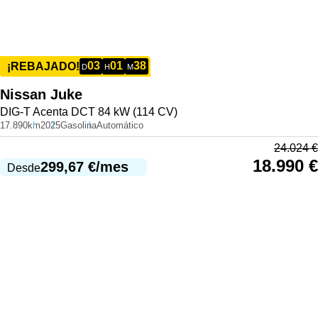
03
01
38
¡REBAJADO!
D
H
M
Nissan
Juke
DIG-T Acenta DCT 84 kW (114 CV)
17.890km
2025
Gasolina
Automático
24.024
€
18.990
€
299,67
€
/mes
Desde