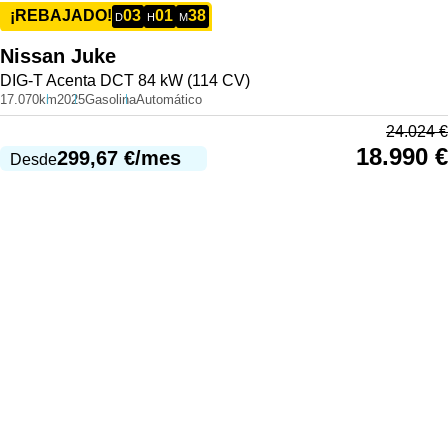
03
01
38
¡REBAJADO!
D
H
M
Nissan
Juke
DIG-T Acenta DCT 84 kW (114 CV)
17.070km
2025
Gasolina
Automático
24.024
€
18.990
€
299,67
€
/mes
Desde