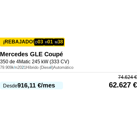
03
01
38
¡REBAJADO!
D
H
M
Mercedes
GLE Coupé
350 de 4Matic 245 kW (333 CV)
79.909km
2021
Híbrido (Diesel)
Automático
74.624
€
62.627
€
916,11
€
/mes
Desde