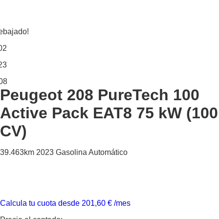
ebajado!
02
23
08
Peugeot 208
PureTech 100
Active Pack EAT8 75 kW (100
CV)
39.463km
2023
Gasolina
Automático
Calcula tu cuota desde
201,60
€
/mes