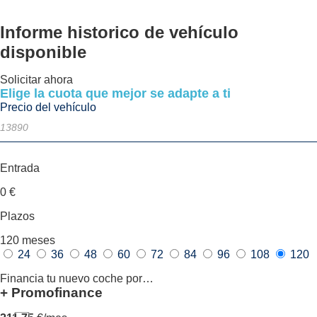
Informe historico
de vehículo
disponible
Solicitar ahora
Elige la cuota que mejor se adapte a ti
Precio del vehículo
Entrada
0
€
Plazos
120
meses
24
36
48
60
72
84
96
108
120
Financia tu nuevo coche por…
+ Promofinance