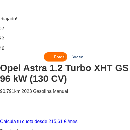
ebajado!
02
22
46
Fotos
Vídeo
Opel Astra
1.2 Turbo XHT GS
96 kW (130 CV)
90.791km
2023
Gasolina
Manual
Calcula tu cuota desde
215,61
€
/mes