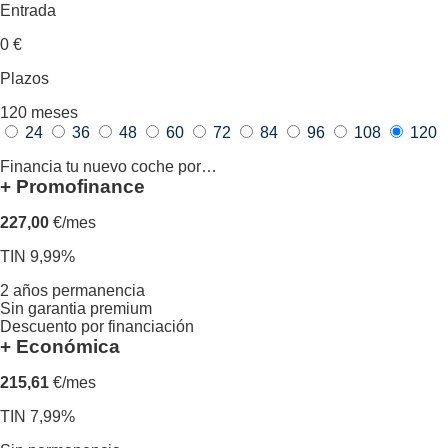
Entrada
0
€
Plazos
120
meses
24
36
48
60
72
84
96
108
120
Financia tu nuevo coche por…
+ Promofinance
227,00
€/mes
TIN 9,99%
2 años permanencia
Sin garantia premium
Descuento por financiación
+ Económica
215,61
€/mes
TIN 7,99%