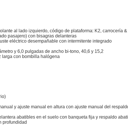
volante al lado izquierdo, código de plataforma: K2, carrocería &
(lado pasajero) con bisagras delanteras
juste eléctrico desempañable con intermitente integrado
ámetro y 6,0 pulgadas de ancho bi-tono, 40,6 y 15,2
z larga con bombilla halógena
io)
 manual y ajuste manual en altura con ajuste manual del respald
elantera abatibles en el suelo con banqueta fija y respaldo abat
en profundidad