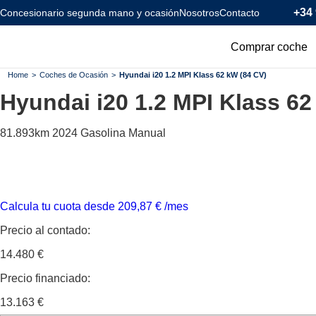
+34 
Concesionario segunda mano y ocasión
Nosotros
Contacto
Comprar coche
Todos los coc
Home
>
Coches de Ocasión
>
Hyundai i20 1.2 MPI Klass 62 kW (84 CV)
Hyundai i20
1.2 MPI Klass 62
Coches Km0
Coches Eléctr
81.893km
2024
Gasolina
Manual
Coches Híbrid
Menos de 120
Calcula tu cuota desde
209,87
€
/mes
Precio al contado:
14.480 €
Precio financiado:
13.163 €