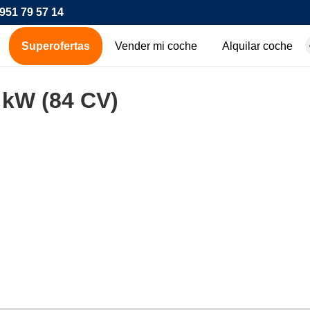
951 79 57 14
Superofertas
Vender mi coche
Alquilar coche
hes de ocasión
 kW (84 CV)
icos
os
00€