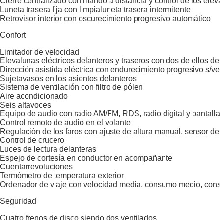
Cierre centralizado con mando a distancia y contról de los ele
Luneta trasera fija con limpialuneta trasera intermitente
Retrovisor interior con oscurecimiento progresivo automático
Confort
Limitador de velocidad
Elevalunas eléctricos delanteros y traseros con dos de ellos de
Dirección asistida eléctrica con endurecimiento progresivo s/v
Sujetavasos en los asientos delanteros
Sistema de ventilación con filtro de pólen
Aire acondicionado
Seis altavoces
Equipo de audio con radio AM/FM, RDS, radio digital y pantalla 
Control remoto de audio en el volante
Regulación de los faros con ajuste de altura manual, sensor de
Control de crucero
Luces de lectura delanteras
Espejo de cortesía en conductor en acompañante
Cuentarrevoluciones
Termómetro de temperatura exterior
Ordenador de viaje con velocidad media, consumo medio, con
Seguridad
Cuatro frenos de disco siendo dos ventilados