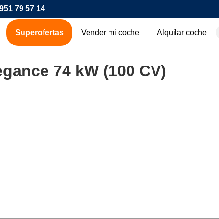
951 79 57 14
Superofertas
Vender mi coche
Alquilar coche
hes de ocasión
egance 74 kW (100 CV)
icos
os
00€