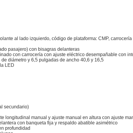
volante al lado izquierdo, código de plataforma: CMP, carrocería 
(lado pasajero) con bisagras delanteras
inado con carrocería con ajuste eléctrico desempañable con int
s de diámetro y 6,5 pulgadas de ancho 40,6 y 16,5
lla LED
ial secundario)
te longitudinal manual y ajuste manual en altura con ajuste ma
elantera con banqueta fija y respaldo abatible asimétrico
 en profundidad