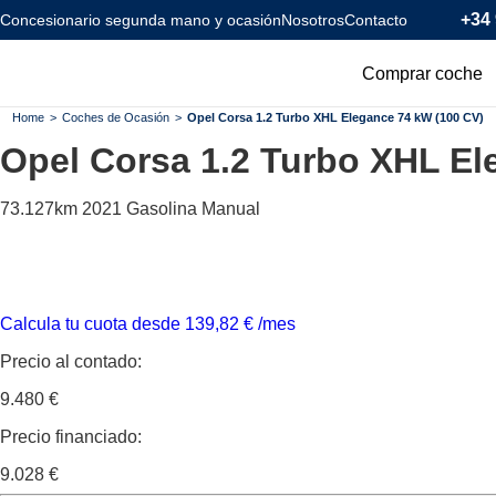
+34 
Concesionario segunda mano y ocasión
Nosotros
Contacto
Comprar coche
Todos los coc
Home
>
Coches de Ocasión
>
Opel Corsa 1.2 Turbo XHL Elegance 74 kW (100 CV)
Opel Corsa
1.2 Turbo XHL El
Coches Km0
Coches Eléctr
73.127km
2021
Gasolina
Manual
Coches Híbrid
Menos de 120
Calcula tu cuota desde
139,82
€
/mes
Precio al contado:
9.480 €
Precio financiado:
9.028 €