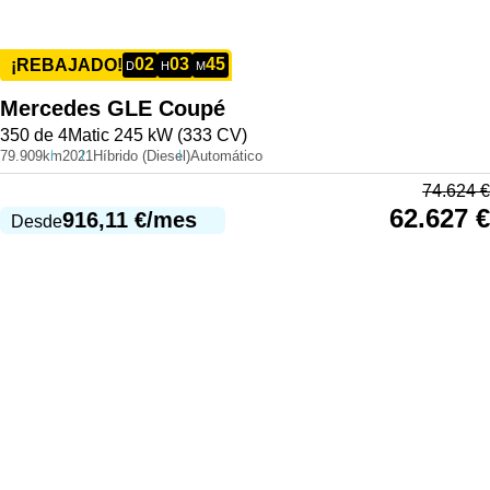
02
03
45
¡REBAJADO!
D
H
M
Mercedes
GLE Coupé
350 de 4Matic 245 kW (333 CV)
79.909km
2021
Híbrido (Diesel)
Automático
74.624
€
62.627
€
916,11
€
/mes
Desde