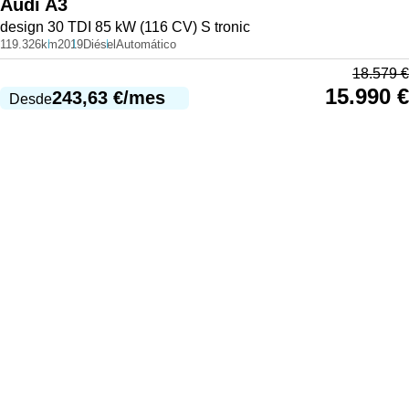
Audi
A3
design 30 TDI 85 kW (116 CV) S tronic
119.326km
2019
Diésel
Automático
18.579
€
15.990
€
243,63
€
/mes
Desde