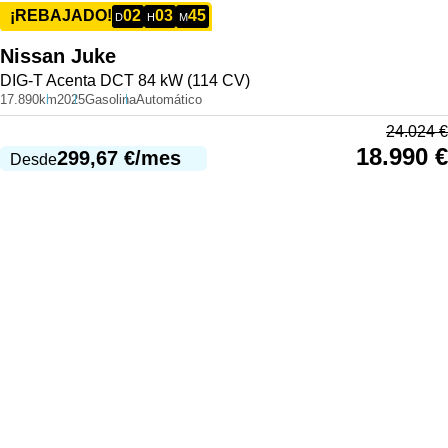
02
03
45
¡REBAJADO!
D
H
M
Nissan
Juke
DIG-T Acenta DCT 84 kW (114 CV)
17.890km
2025
Gasolina
Automático
24.024
€
18.990
€
299,67
€
/mes
Desde