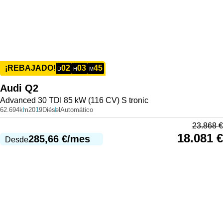
02
03
45
¡REBAJADO!
D
H
M
Audi
Q2
Advanced 30 TDI 85 kW (116 CV) S tronic
62.694km
2019
Diésel
Automático
23.868
€
18.081
€
285,66
€
/mes
Desde