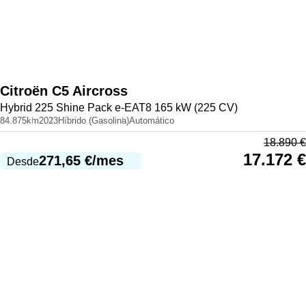
Citroën
C5 Aircross
Hybrid 225 Shine Pack e-EAT8 165 kW (225 CV)
84.875km
2023
Híbrido (Gasolina)
Automático
18.890
€
17.172
€
271,65
€
/mes
Desde