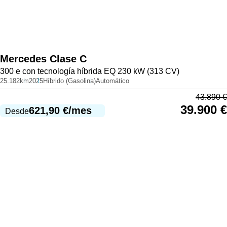
Mercedes
Clase C
300 e con tecnología híbrida EQ 230 kW (313 CV)
25.182km
2025
Híbrido (Gasolina)
Automático
43.890
€
39.900
€
621,90
€
/mes
Desde