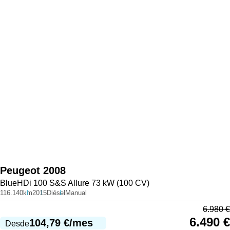
Peugeot
2008
BlueHDi 100 S&S Allure 73 kW (100 CV)
116.140km
2015
Diésel
Manual
6.980
€
6.490
€
104,79
€
/mes
Desde