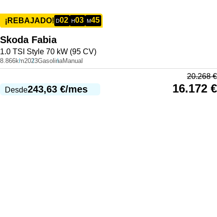
02
03
45
¡REBAJADO!
D
H
M
Skoda
Fabia
1.0 TSI Style 70 kW (95 CV)
8.866km
2023
Gasolina
Manual
20.268
€
16.172
€
243,63
€
/mes
Desde