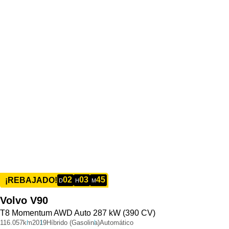
02
03
45
¡REBAJADO!
D
H
M
Volvo
V90
T8 Momentum AWD Auto 287 kW (390 CV)
116.057km
2019
Híbrido (Gasolina)
Automático