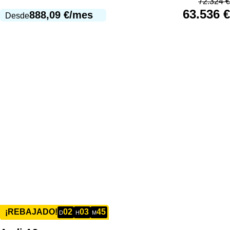
72.324
€
63.536
€
888,09
€
/mes
Desde
02
03
45
¡REBAJADO!
D
H
M