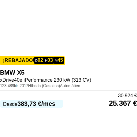
02
03
45
¡REBAJADO!
D
H
M
BMW
X5
xDrive40e iPerformance 230 kW (313 CV)
123.489km
2017
Híbrido (Gasolina)
Automático
30.924
€
25.367
€
383,73
€
/mes
Desde