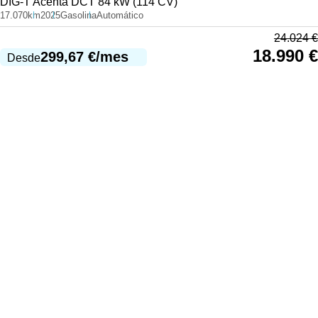
DIG-T Acenta DCT 84 kW (114 CV)
17.070km
2025
Gasolina
Automático
24.024
€
18.990
€
299,67
€
/mes
Desde