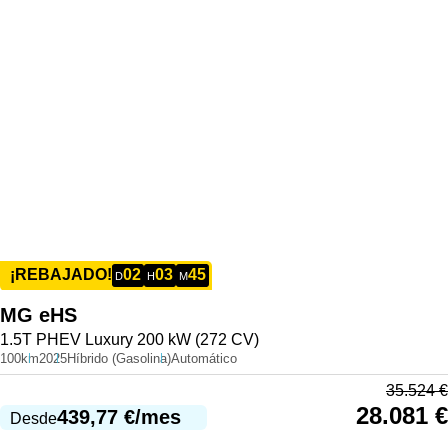
02
03
45
¡REBAJADO!
D
H
M
MG
eHS
1.5T PHEV Luxury 200 kW (272 CV)
100km
2025
Híbrido (Gasolina)
Automático
35.524
€
28.081
€
439,77
€
/mes
Desde