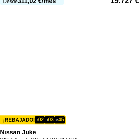
19.727
€
311,02
€
/mes
Desde
02
03
45
¡REBAJADO!
D
H
M
Nissan
Juke