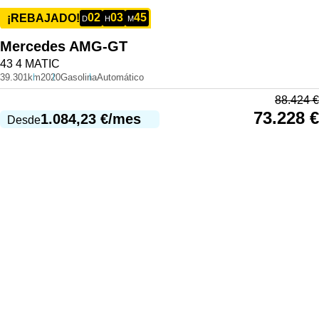
02
03
45
¡REBAJADO!
D
H
M
Mercedes
AMG-GT
43 4 MATIC
39.301km
2020
Gasolina
Automático
88.424
€
73.228
€
1.084,23
€
/mes
Desde