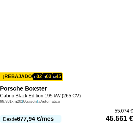
02
03
45
¡REBAJADO!
D
H
M
Porsche
Boxster
Cabrio Black Edition 195 kW (265 CV)
99.931km
2016
Gasolina
Automático
55.074
€
45.561
€
677,94
€
/mes
Desde