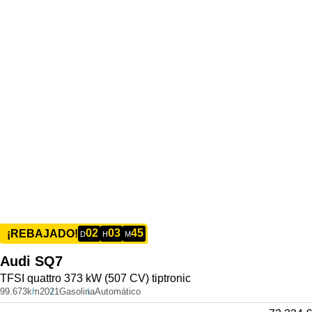
02
03
45
¡REBAJADO!
D
H
M
Audi
SQ7
TFSI quattro 373 kW (507 CV) tiptronic
99.673km
2021
Gasolina
Automático