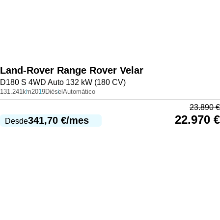
Land-Rover
Range Rover Velar
D180 S 4WD Auto 132 kW (180 CV)
131.241km
2019
Diésel
Automático
23.890
€
22.970
€
341,70
€
/mes
Desde