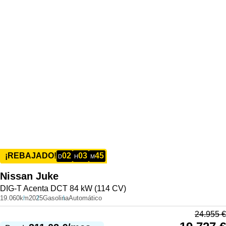
02
03
45
¡REBAJADO!
D
H
M
Nissan
Juke
DIG-T Acenta DCT 84 kW (114 CV)
19.060km
2025
Gasolina
Automático
24.955
€