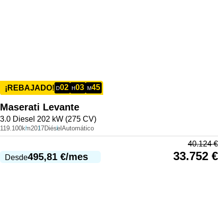
02
03
45
¡REBAJADO!
D
H
M
Maserati
Levante
3.0 Diesel 202 kW (275 CV)
119.100km
2017
Diésel
Automático
40.124
€
33.752
€
495,81
€
/mes
Desde