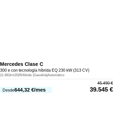
Mercedes
Clase C
300 e con tecnología híbrida EQ 230 kW (313 CV)
21.681km
2025
Híbrido (Gasolina)
Automático
45.490
€
39.545
€
644,32
€
/mes
Desde