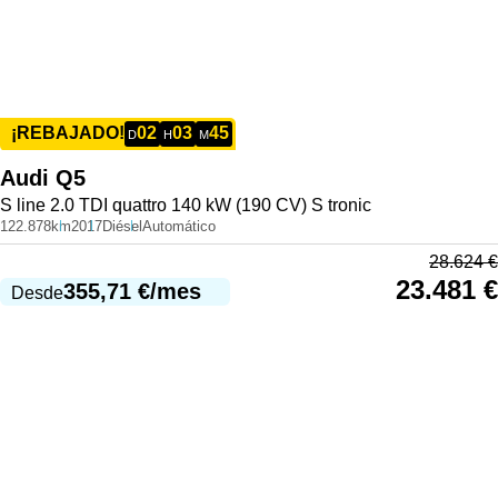
02
03
45
¡REBAJADO!
D
H
M
Audi
Q5
S line 2.0 TDI quattro 140 kW (190 CV) S tronic
122.878km
2017
Diésel
Automático
28.624
€
23.481
€
355,71
€
/mes
Desde