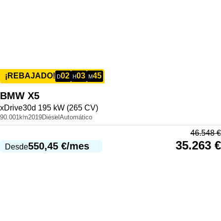
02
03
45
¡REBAJADO!
D
H
M
BMW
X5
xDrive30d 195 kW (265 CV)
90.001km
2019
Diésel
Automático
46.548
€
35.263
€
550,45
€
/mes
Desde