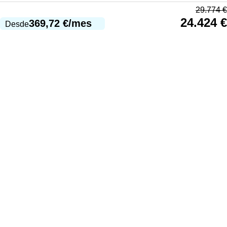
29.774
€
24.424
€
369,72
€
/mes
Desde