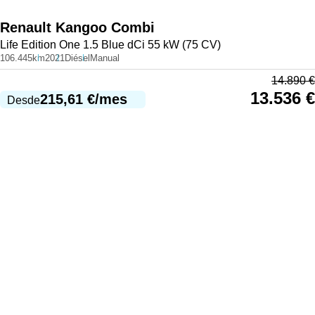
Renault
Kangoo Combi
Life Edition One 1.5 Blue dCi 55 kW (75 CV)
106.445km
2021
Diésel
Manual
14.890
€
13.536
€
215,61
€
/mes
Desde