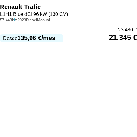
Renault
Trafic
L1H1 Blue dCi 96 kW (130 CV)
57.443km
2023
Diésel
Manual
23.480
€
21.345
€
335,96
€
/mes
Desde