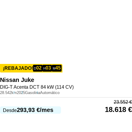
02
03
45
¡REBAJADO!
D
H
M
Nissan
Juke
DIG-T Acenta DCT 84 kW (114 CV)
28.542km
2025
Gasolina
Automático
23.552
€
18.618
€
293,93
€
/mes
Desde