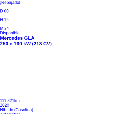
¡Rebajado!
D
00
H
15
M
24
Disponible
Mercedes
GLA
250 e 160 kW (218 CV)
111.321km
2020
Híbrido (Gasolina)