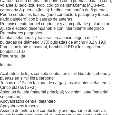
Carrocería tipo berlina con portón con 5 puertas, batalla corta,
volante al lado izquierdo, código de plataforma: MQB-evo,
carrocería & puertas (local): berlina con portón de 5 puertas
Puerta conductor, trasera (lado conductor), pasajero y trasera
(lado pasajero) con bisagras delanteras
Retrovisor exterior del conductor y acompañante pintado con
ajuste eléctrico desempañable con intermitente integrado
Retrovisores plegables
Llantas delanteras y traseras en aleación ligera de 17
pulgadas de diámetro y 7,5 pulgadas de ancho 43,2 y 19,0
Faros con lente elipsoidal, bombilla LED y luz larga con
bombilla LED
Pintura solida
Interior
Acabados de lujo: consola central en símil fibra de carbono y
puertas en símil fibra carbono
Toma/s de 12v en la zona de carga y los asientos delanteros
Cinco plazas ( 2+3 )
Asientos de tela (material principal) y de simil ante (material
secundario)
Apoyabrazos central delantero
Apoyabrazos trasero
Asiento delantero del conductor y acompañante deportivo,