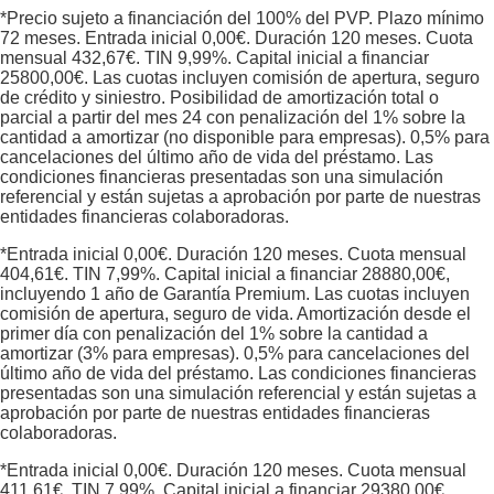
*Precio sujeto a financiación del 100% del PVP. Plazo mínimo
72 meses. Entrada inicial
0,00
€. Duración
120
meses. Cuota
mensual
432,67
€. TIN
9,99
%. Capital inicial a financiar
25800,00
€. Las cuotas incluyen comisión de apertura, seguro
de crédito y siniestro. Posibilidad de amortización total o
parcial a partir del mes 24 con penalización del 1% sobre la
cantidad a amortizar (no disponible para empresas). 0,5% para
cancelaciones del último año de vida del préstamo. Las
condiciones financieras presentadas son una simulación
referencial y están sujetas a aprobación por parte de nuestras
entidades financieras colaboradoras.
*Entrada inicial
0,00
€. Duración
120
meses. Cuota mensual
404,61
€. TIN
7,99
%. Capital inicial a financiar
28880,00
€,
incluyendo 1 año de Garantía Premium. Las cuotas incluyen
comisión de apertura, seguro de vida. Amortización desde el
primer día con penalización del 1% sobre la cantidad a
amortizar (3% para empresas). 0,5% para cancelaciones del
último año de vida del préstamo. Las condiciones financieras
presentadas son una simulación referencial y están sujetas a
aprobación por parte de nuestras entidades financieras
colaboradoras.
*Entrada inicial
0,00
€. Duración
120
meses. Cuota mensual
411,61
€. TIN
7,99
%. Capital inicial a financiar
29380,00
€,