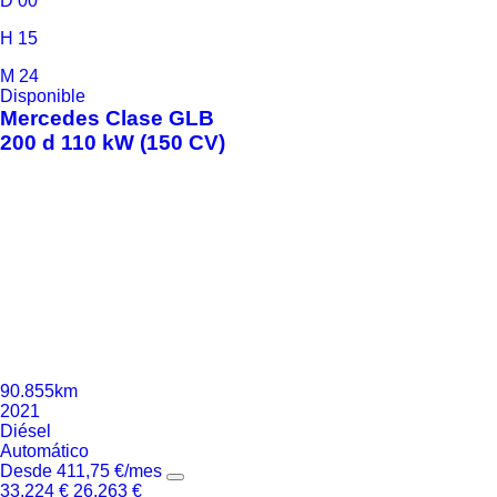
D
00
H
15
M
24
Disponible
Mercedes
Clase GLB
200 d 110 kW (150 CV)
90.855km
2021
Diésel
Automático
Desde
411,75
€
/mes
33.224
€
26.263
€