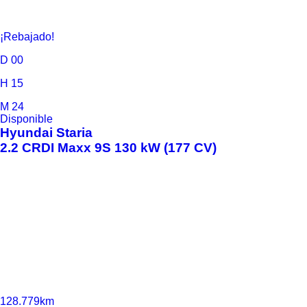
¡Rebajado!
D
00
H
15
M
24
Disponible
Hyundai
Staria
2.2 CRDI Maxx 9S 130 kW (177 CV)
128.779km