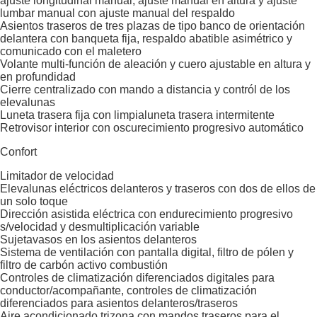
ajuste longitudinal manual, ajuste manual en altura y ajuste
lumbar manual con ajuste manual del respaldo
Asientos traseros de tres plazas de tipo banco de orientación
delantera con banqueta fija, respaldo abatible asimétrico y
comunicado con el maletero
Volante multi-función de aleación y cuero ajustable en altura y
en profundidad
Cierre centralizado con mando a distancia y contról de los
elevalunas
Luneta trasera fija con limpialuneta trasera intermitente
Retrovisor interior con oscurecimiento progresivo automático
Confort
Limitador de velocidad
Elevalunas eléctricos delanteros y traseros con dos de ellos de
un solo toque
Dirección asistida eléctrica con endurecimiento progresivo
s/velocidad y desmultiplicación variable
Sujetavasos en los asientos delanteros
Sistema de ventilación con pantalla digital, filtro de pólen y
filtro de carbón activo combustión
Controles de climatización diferenciados digitales para
conductor/acompañante, controles de climatización
diferenciados para asientos delanteros/traseros
Aire acondicionado trizona con mandos traseros para el