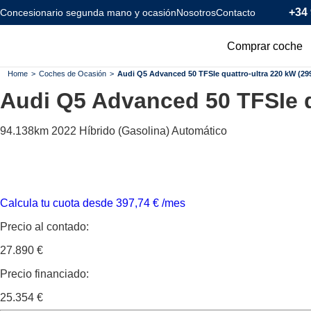
+34 
Concesionario segunda mano y ocasión
Nosotros
Contacto
Comprar coche
Todos los coc
Home
>
Coches de Ocasión
>
Audi Q5 Advanced 50 TFSIe quattro-ultra 220 kW (29
Audi Q5
Advanced 50 TFSIe q
Coches Km0
Coches Eléctr
94.138km
2022
Híbrido (Gasolina)
Automático
Coches Híbrid
Menos de 120
Calcula tu cuota desde
397,74
€
/mes
Precio al contado:
27.890 €
Precio financiado:
25.354 €