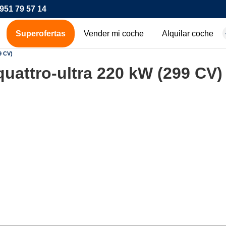
951 79 57 14
Superofertas
Vender mi coche
Alquilar coche
hes de ocasión
9 CV)
uattro-ultra 220 kW (299 CV)
icos
os
00€