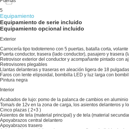
Puertas
5
Equipamiento
Equipamiento de serie incluido
Equipamiento opcional incluido
Exterior
Carrocería tipo todoterreno con 5 puertas, batalla corta, volant
Puerta conductor, trasera (lado conductor), pasajero y trasera 
Retrovisor exterior del conductor y acompañante pintado con a
Retrovisores plegables
Llantas delanteras y traseras en aleación ligera de 18 pulgada
Faros con lente elipsoidal, bombilla LED y luz larga con bombi
Pintura negra
Interior
Acabados de lujo: pomo de la palanca de cambios en aluminio y c
Toma/s de 12v en la zona de carga, los asientos delanteros y lo
Cinco plazas ( 2+3 )
Asientos de tela (material principal) y de tela (material secundar
Apoyabrazos central delantero
Apoyabrazos trasero