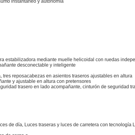
sumo instantáneo y autonomía
arra estabilizadora mediante muelle helicoidal con ruedas indep
mpañante desconectable y inteligente
 tres reposacabezas en asientos traseros ajustables en altura
ante y ajustable en altura con pretensores
eguridad trasero en lado acompañante, cinturón de seguridad tra
Luces de día, Luces traseras y luces de carretera con tecnología