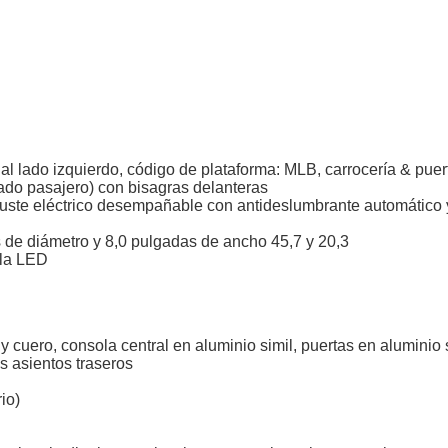
e al lado izquierdo, código de plataforma: MLB, carrocería & puer
(lado pasajero) con bisagras delanteras
juste eléctrico desempañable con antideslumbrante automático y
s de diámetro y 8,0 pulgadas de ancho 45,7 y 20,3
lla LED
uero, consola central en aluminio simil, puertas en aluminio si
s asientos traseros
io)