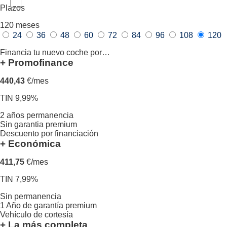
Plazos
120
meses
24
36
48
60
72
84
96
108
120
Financia tu nuevo coche por…
+ Promofinance
440,43
€/mes
TIN 9,99%
2 años permanencia
Sin garantia premium
Descuento por financiación
+ Económica
411,75
€/mes
TIN 7,99%
Sin permanencia
1 Año de garantía premium
Vehículo de cortesía
+ La más completa