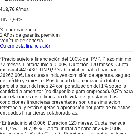
418,76
€/mes
TIN 7,99%
Sin permanencia
2 Años de garantía premium
Vehículo de cortesía
Quiero esta financiación
*Precio sujeto a financiación del 100% del PVP. Plazo mínimo
72 meses. Entrada inicial
0,00
€. Duración
120
meses. Cuota
mensual
440,43
€. TIN
9,99
%. Capital inicial a financiar
26263,00
€. Las cuotas incluyen comisión de apertura, seguro
de crédito y siniestro. Posibilidad de amortización total o
parcial a partir del mes 24 con penalización del 1% sobre la
cantidad a amortizar (no disponible para empresas). 0,5% para
cancelaciones del último año de vida del préstamo. Las
condiciones financieras presentadas son una simulación
referencial y están sujetas a aprobación por parte de nuestras
entidades financieras colaboradoras.
*Entrada inicial
0,00
€. Duración
120
meses. Cuota mensual
411,75
€. TIN
7,99
%. Capital inicial a financiar
29390,00
€,
incluyendo 1 año de Garantía Premium. Las cuotas incluyen