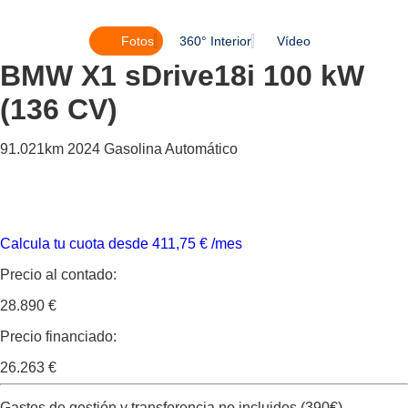
Fotos
360° Interior
Vídeo
BMW X1
sDrive18i 100 kW
(136 CV)
91.021km
2024
Gasolina
Automático
Calcula tu cuota desde
411,75
€
/mes
Precio al contado:
28.890 €
Precio financiado:
26.263 €
Gastos de gestión y transferencia no incluidos (390€).