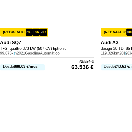
¡REBAJADO!
01
05
17
¡REBAJADO!
0
D
H
M
D
Audi
SQ7
Audi
A3
TFSI quattro 373 kW (507 CV) tiptronic
design 30 TDI 85 
99.673km
2021
Gasolina
Automático
119.326km
2019
Di
72.324
€
63.536
€
Desde
888,09
€
/mes
Desde
243,63
€
/