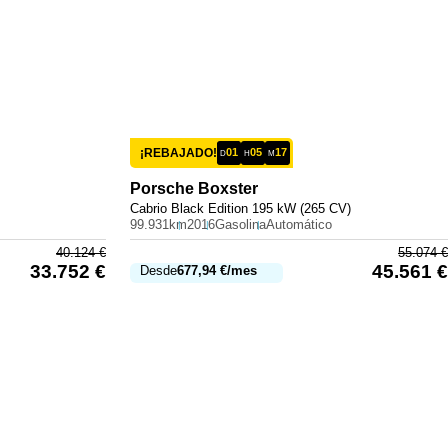
¡REBAJADO!
01
05
17
D
H
M
Porsche
Boxster
Cabrio Black Edition 195 kW (265 CV)
99.931km
2016
Gasolina
Automático
40.124
€
55.074
€
33.752
€
45.561
€
Desde
677,94
€
/mes