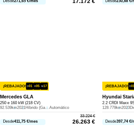
17.172
€
Desde
271,65
€
/mes
Desde
230,88
€
/
¡REBAJADO!
01
05
17
¡REBAJADO!
0
D
H
M
D
Mercedes
GLA
Hyundai
Stari
250 e 160 kW (218 CV)
2.2 CRDI Maxx 9S
92.539km
2021
Híbrido (Gasolina)
Automático
128.779km
2023
Di
33.224
€
26.263
€
Desde
411,75
€
/mes
Desde
397,74
€
/