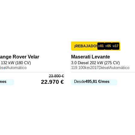
¡REBAJADO!
01
05
17
D
H
M
ange Rover Velar
Maserati
Levante
 132 kW (180 CV)
3.0 Diesel 202 kW (275 CV)
ésel
Automático
119.100km
2017
Diésel
Automático
23.890
€
22.970
€
mes
Desde
495,81
€
/mes