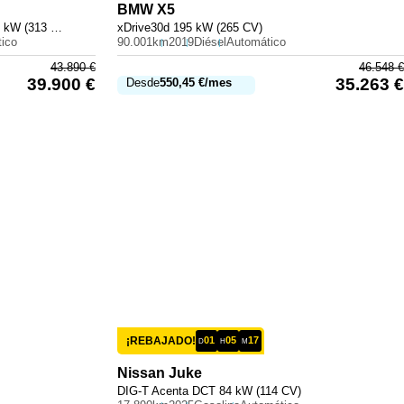
BMW
X5
300 e con tecnología híbrida EQ 230 kW (313 CV)
xDrive30d 195 kW (265 CV)
ico
90.001km
2019
Diésel
Automático
43.890
€
46.548
€
39.900
€
35.263
€
Desde
550,45
€
/mes
¡REBAJADO!
01
05
17
D
H
M
Nissan
Juke
DIG-T Acenta DCT 84 kW (114 CV)