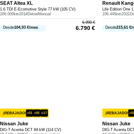
SEAT
Altea XL
Renault
Kang
1.6 TDI E-Ecomotive Style 77 kW (105 CV)
Life Edition One 
206.000km
2014
Diésel
Manual
106.445km
2021
Di
6.990
€
6.790
€
Desde
104,93
€
/mes
Desde
215,61
€
/
¡REBAJADO!
01
05
17
¡REBAJADO!
0
D
H
M
D
Nissan
Juke
Nissan
Juke
DIG-T Acenta DCT 84 kW (114 CV)
DIG-T Acenta DCT