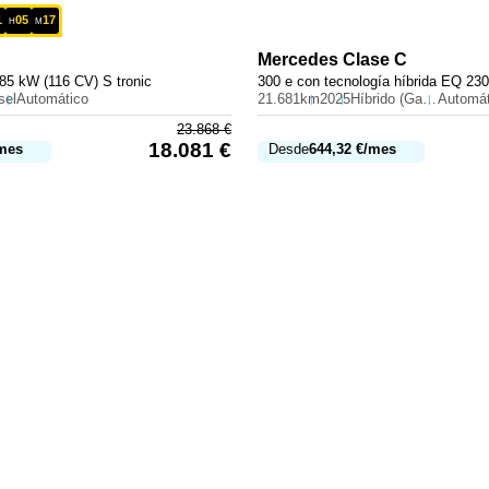
1
05
17
H
M
Mercedes
Clase C
85 kW (116 CV) S tronic
sel
Automático
21.681km
2025
Híbrido (Gasolina)
Automát
23.868
€
18.081
€
mes
Desde
644,32
€
/mes