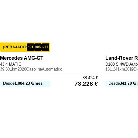
¡REBAJADO!
01
05
17
D
H
M
Mercedes
AMG-GT
Land-Rover
R
43 4 MATIC
D180 S 4WD Auto
39.301km
2020
Gasolina
Automático
131.241km
2019
Di
88.424
€
73.228
€
Desde
1.084,23
€
/mes
Desde
341,70
€
/