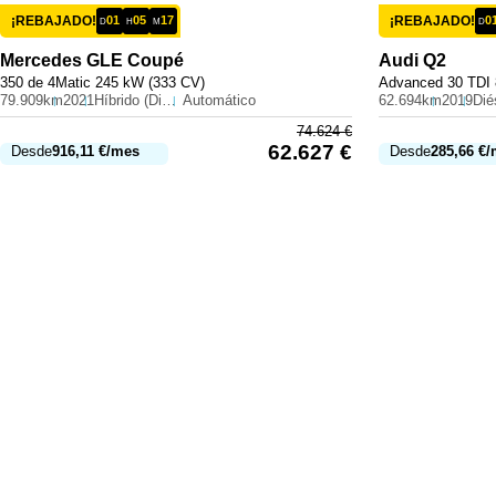
¡REBAJADO!
01
05
17
¡REBAJADO!
0
D
H
M
D
Mercedes
GLE Coupé
Audi
Q2
350 de 4Matic 245 kW (333 CV)
Advanced 30 TDI 
79.909km
2021
Híbrido (Diesel)
Automático
62.694km
2019
Dié
74.624
€
62.627
€
Desde
916,11
€
/mes
Desde
285,66
€
/