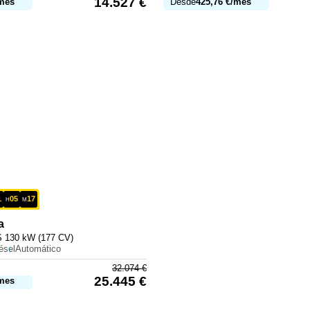
14.527
€
mes
Desde
425,76
€
/mes
1
05
17
H
M
a
 130 kW (177 CV)
ésel
Automático
32.074
€
25.445
€
mes