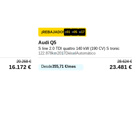
¡REBAJADO!
01
05
17
D
H
M
Audi
Q5
S line 2.0 TDI quattro 140 kW (190 CV) S tronic
122.878km
2017
Diésel
Automático
20.268
€
28.624
€
16.172
€
23.481
€
Desde
355,71
€
/mes