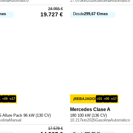
olina
Automático
17.070km
2025
Gasolina
Automático
24.955
€
19.727
€
mes
Desde
299,67
€
/mes
1
05
17
¡REBAJADO!
01
05
17
H
M
D
H
M
Mercedes
Clase A
 Allure Pack 96 kW (130 CV)
180 100 kW (136 CV)
olina
Manual
10.217km
2025
Gasolina
Automático
17.578
€