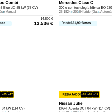
oo Combi
Mercedes
Clase C
1.5 Blue dCi 55 kW (75 CV)
ésel
Manual
25.182km
2025
Híbrido (Gasolina)
Automát
14.890
€
13.536
€
mes
Desde
621,90
€
/mes
1
05
17
¡REBAJADO!
01
05
17
H
M
D
H
M
Nissan
Juke
 84 kW (114 CV)
DIG-T Acenta DCT 84 kW (114 CV)