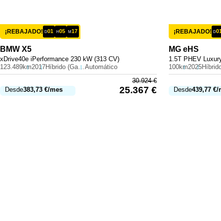
¡REBAJADO!
01
05
17
¡REBAJADO!
0
D
H
M
D
BMW
X5
MG
eHS
xDrive40e iPerformance 230 kW (313 CV)
1.5T PHEV Luxury
123.489km
2017
Híbrido (Gasolina)
Automático
100km
2025
30.924
€
25.367
€
Desde
383,73
€
/mes
Desde
439,77
€
/