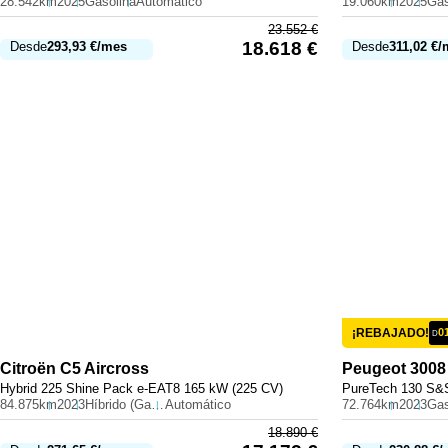
28.542km
2025
Gasolina
Automático
19.060km
2025
Gas
23.552
€
18.618
€
Desde
293,93
€
/mes
Desde
311,02
€
/
¡REBAJADO!
0
D
Citroën
C5 Aircross
Peugeot
3008
Hybrid 225 Shine Pack e-EAT8 165 kW (225 CV)
PureTech 130 S&S
84.875km
2023
Híbrido (Gasolina)
Automático
72.764km
2023
Gas
18.890
€