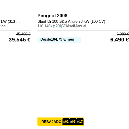
Peugeot
2008
300 e con tecnología híbrida EQ 230 kW (313 CV)
BlueHDi 100 S&S Allure 73 kW (100 CV)
ico
116.140km
2015
Diésel
Manual
45.490
€
6.980
€
39.545
€
6.490
€
Desde
104,79
€
/mes
¡REBAJADO!
01
05
17
D
H
M