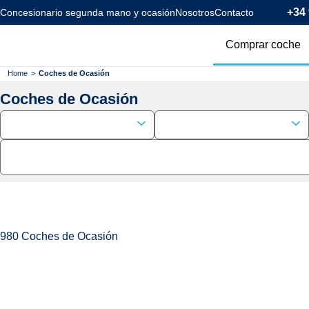
+34 
Concesionario segunda mano y ocasión
Nosotros
Contacto
Comprar coche
Todos los coc
Home
>
Coches de Ocasión
Coches de Ocasión
Coches Km0
Coches Eléctr
Coches Híbrid
Menos de 120
980
Coches de Ocasión