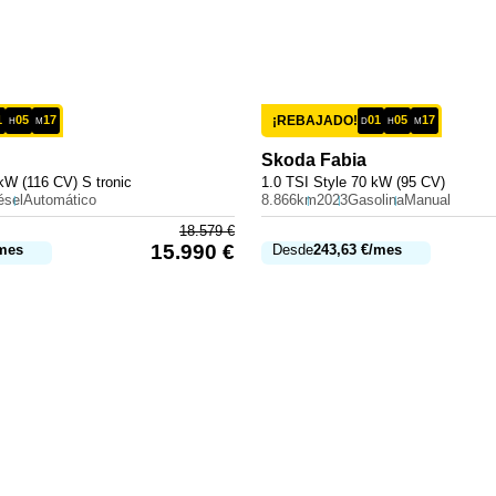
1
05
17
¡REBAJADO!
01
05
17
H
M
D
H
M
Skoda
Fabia
kW (116 CV) S tronic
1.0 TSI Style 70 kW (95 CV)
ésel
Automático
8.866km
2023
Gasolina
Manual
18.579
€
15.990
€
mes
Desde
243,63
€
/mes