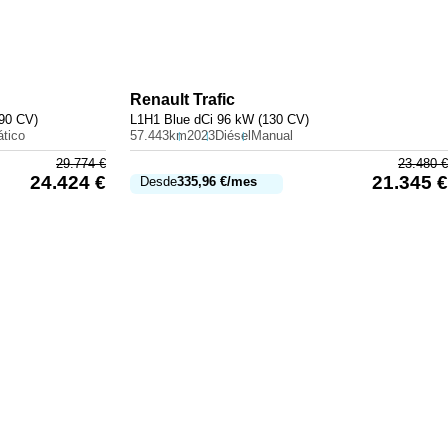
Renault
Trafic
90 CV)
L1H1 Blue dCi 96 kW (130 CV)
tico
57.443km
2023
Diésel
Manual
29.774
€
23.480
€
24.424
€
21.345
€
Desde
335,96
€
/mes