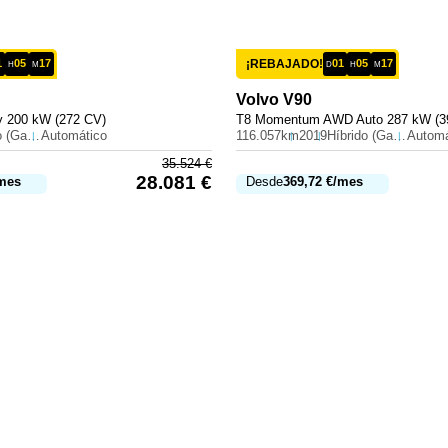
1
05
17
¡REBAJADO!
01
05
17
H
M
D
H
M
Volvo
V90
 200 kW (272 CV)
T8 Momentum AWD Auto 287 kW (3
Híbrido (Gasolina)
Automático
116.057km
2019
Híbrido (Gasolina)
Automá
35.524
€
28.081
€
mes
Desde
369,72
€
/mes