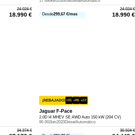
17.890km
2025
Gasolina
Automático
24.024
€
24.024
€
18.990
€
18.990
€
Desde
299,67
€
/mes
¡REBAJADO!
01
05
17
D
H
M
Jaguar
F-Pace
2.0D l4 MHEV SE AWD Auto 150 kW (204 CV)
95.002km
2023
Diésel
Automático
34.374
€
30.924
€