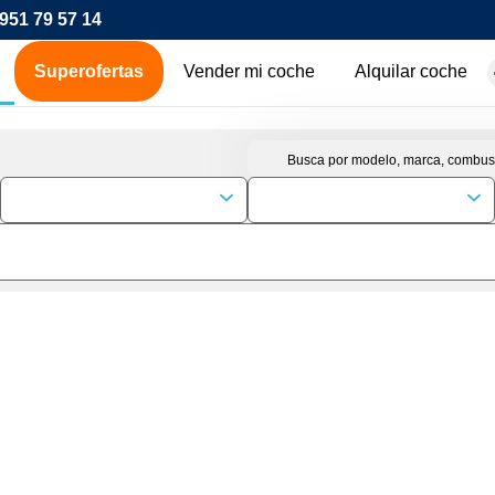
951 79 57 14
Superofertas
Vender mi coche
Alquilar coche
hes de ocasión
icos
os
00€