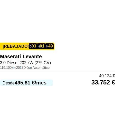
03
01
49
¡REBAJADO!
D
H
M
Maserati
Levante
3.0 Diesel 202 kW (275 CV)
119.100km
2017
Diésel
Automático
40.124
€
33.752
€
495,81
€
/mes
Desde