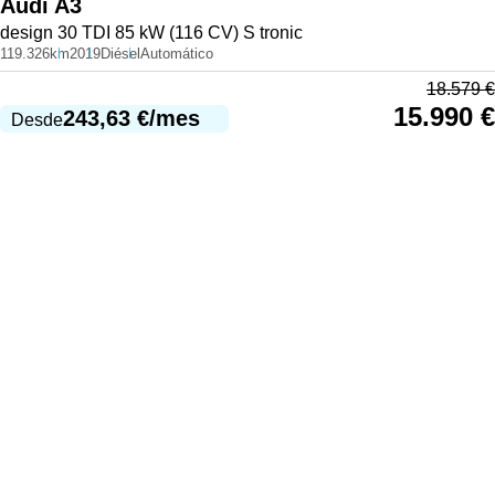
Audi
A3
design 30 TDI 85 kW (116 CV) S tronic
119.326km
2019
Diésel
Automático
18.579
€
15.990
€
243,63
€
/mes
Desde