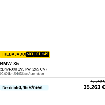
03
01
49
¡REBAJADO!
D
H
M
BMW
X5
xDrive30d 195 kW (265 CV)
90.001km
2019
Diésel
Automático
46.548
€
35.263
€
550,45
€
/mes
Desde