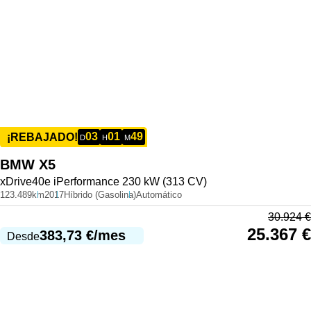
03
01
49
¡REBAJADO!
D
H
M
BMW
X5
xDrive40e iPerformance 230 kW (313 CV)
123.489km
2017
Híbrido (Gasolina)
Automático
30.924
€
25.367
€
383,73
€
/mes
Desde