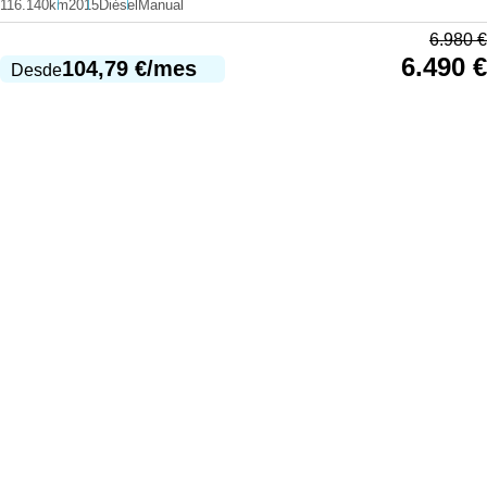
116.140km
2015
Diésel
Manual
6.980
€
6.490
€
104,79
€
/mes
Desde