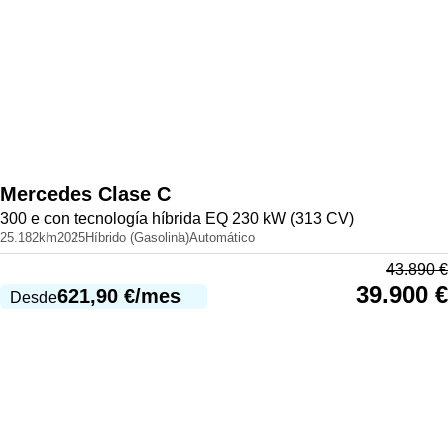
Mercedes
Clase C
300 e con tecnología híbrida EQ 230 kW (313 CV)
25.182km
2025
Híbrido (Gasolina)
Automático
43.890
€
39.900
€
621,90
€
/mes
Desde