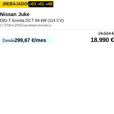
03
01
49
¡REBAJADO!
D
H
M
Nissan
Juke
DIG-T Acenta DCT 84 kW (114 CV)
17.070km
2025
Gasolina
Automático
24.024
€
18.990
€
299,67
€
/mes
Desde