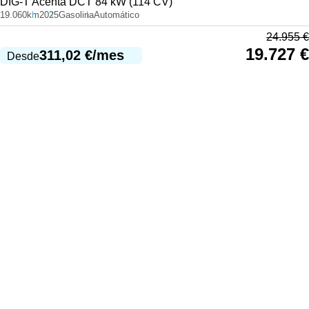
DIG-T Acenta DCT 84 kW (114 CV)
19.060km
2025
Gasolina
Automático
24.955
€
19.727
€
311,02
€
/mes
Desde