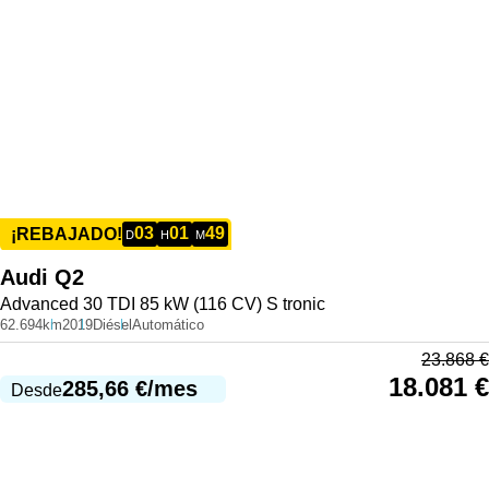
03
01
49
¡REBAJADO!
D
H
M
Audi
Q2
Advanced 30 TDI 85 kW (116 CV) S tronic
62.694km
2019
Diésel
Automático
23.868
€
18.081
€
285,66
€
/mes
Desde