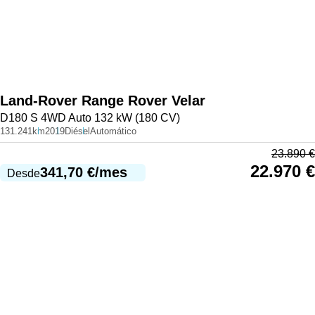
Land-Rover
Range Rover Velar
D180 S 4WD Auto 132 kW (180 CV)
131.241km
2019
Diésel
Automático
23.890
€
22.970
€
341,70
€
/mes
Desde