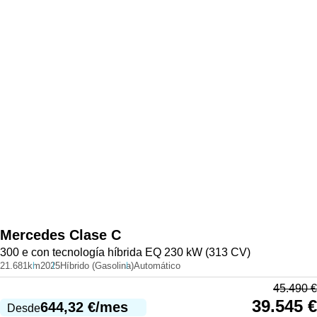
Mercedes
Clase C
300 e con tecnología híbrida EQ 230 kW (313 CV)
21.681km
2025
Híbrido (Gasolina)
Automático
45.490
€
39.545
€
644,32
€
/mes
Desde