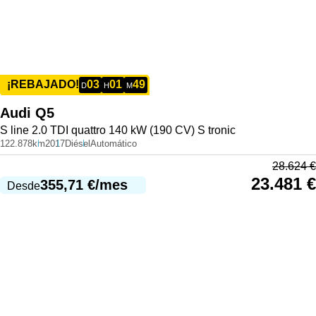
03
01
49
¡REBAJADO!
D
H
M
Audi
Q5
S line 2.0 TDI quattro 140 kW (190 CV) S tronic
122.878km
2017
Diésel
Automático
28.624
€
23.481
€
355,71
€
/mes
Desde