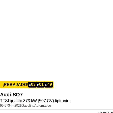
03
01
49
¡REBAJADO!
D
H
M
Audi
SQ7
TFSI quattro 373 kW (507 CV) tiptronic
99.673km
2021
Gasolina
Automático