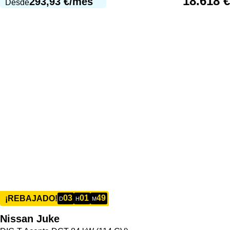
18.618
€
293,93
€
/mes
Desde
03
01
49
¡REBAJADO!
D
H
M
Nissan
Juke