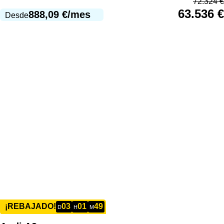
72.324
€
63.536
€
888,09
€
/mes
Desde
03
01
49
¡REBAJADO!
D
H
M