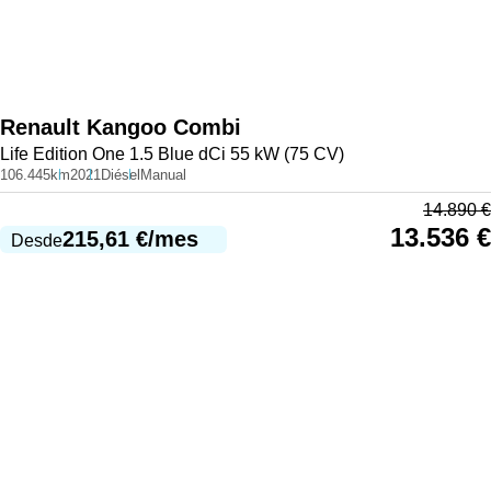
Renault
Kangoo Combi
Life Edition One 1.5 Blue dCi 55 kW (75 CV)
106.445km
2021
Diésel
Manual
14.890
€
13.536
€
215,61
€
/mes
Desde