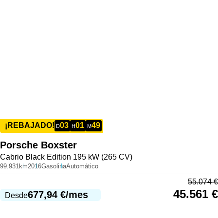
03
01
49
¡REBAJADO!
D
H
M
Porsche
Boxster
Cabrio Black Edition 195 kW (265 CV)
99.931km
2016
Gasolina
Automático
55.074
€
45.561
€
677,94
€
/mes
Desde