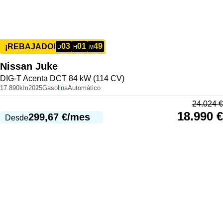
03
01
49
¡REBAJADO!
D
H
M
Nissan
Juke
DIG-T Acenta DCT 84 kW (114 CV)
17.890km
2025
Gasolina
Automático
24.024
€
18.990
€
299,67
€
/mes
Desde