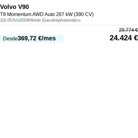
Volvo
V90
T8 Momentum AWD Auto 287 kW (390 CV)
116.057km
2019
Híbrido (Gasolina)
Automático
29.774
€
24.424
€
369,72
€
/mes
Desde