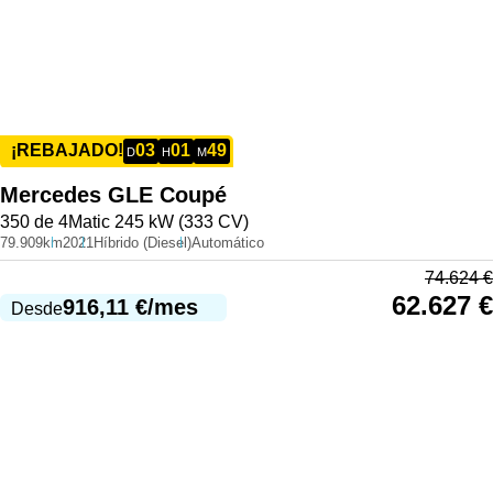
03
01
49
¡REBAJADO!
D
H
M
Mercedes
GLE Coupé
350 de 4Matic 245 kW (333 CV)
79.909km
2021
Híbrido (Diesel)
Automático
74.624
€
62.627
€
916,11
€
/mes
Desde