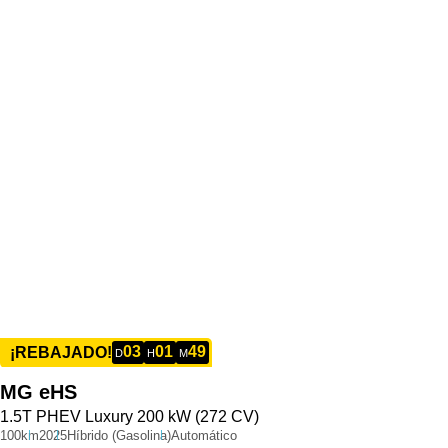
03
01
49
¡REBAJADO!
D
H
M
MG
eHS
1.5T PHEV Luxury 200 kW (272 CV)
100km
2025
Híbrido (Gasolina)
Automático