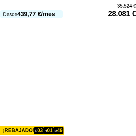
35.524
€
28.081
€
439,77
€
/mes
Desde
03
01
49
¡REBAJADO!
D
H
M