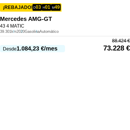
03
01
49
¡REBAJADO!
D
H
M
Mercedes
AMG-GT
43 4 MATIC
39.301km
2020
Gasolina
Automático
88.424
€
73.228
€
1.084,23
€
/mes
Desde