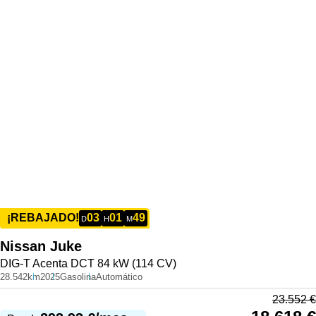
03
01
49
¡REBAJADO!
D
H
M
Nissan
Juke
DIG-T Acenta DCT 84 kW (114 CV)
28.542km
2025
Gasolina
Automático
23.552
€