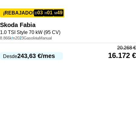
03
01
49
¡REBAJADO!
D
H
M
Skoda
Fabia
1.0 TSI Style 70 kW (95 CV)
8.866km
2023
Gasolina
Manual
20.268
€
16.172
€
243,63
€
/mes
Desde