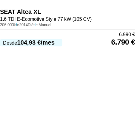
SEAT
Altea XL
1.6 TDI E-Ecomotive Style 77 kW (105 CV)
206.000km
2014
Diésel
Manual
6.990
€
6.790
€
104,93
€
/mes
Desde