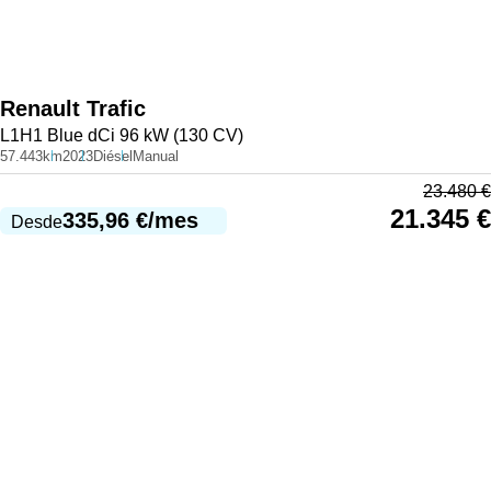
Renault
Trafic
L1H1 Blue dCi 96 kW (130 CV)
57.443km
2023
Diésel
Manual
23.480
€
21.345
€
335,96
€
/mes
Desde