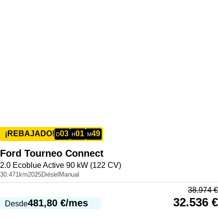
03
01
49
¡REBAJADO!
D
H
M
Ford
Tourneo Connect
2.0 Ecoblue Active 90 kW (122 CV)
30.471km
2025
Diésel
Manual
38.974
€
32.536
€
481,80
€
/mes
Desde