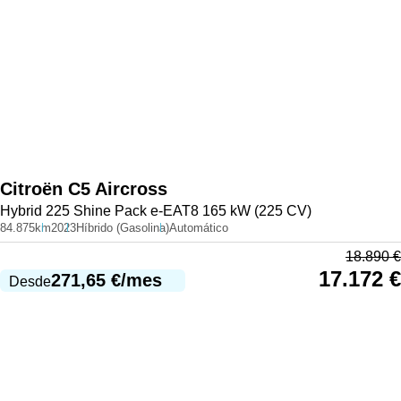
Citroën
C5 Aircross
Hybrid 225 Shine Pack e-EAT8 165 kW (225 CV)
84.875km
2023
Híbrido (Gasolina)
Automático
18.890
€
17.172
€
271,65
€
/mes
Desde
983