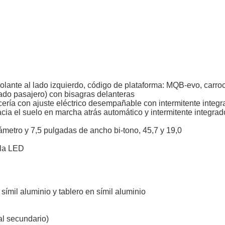
 volante al lado izquierdo, código de plataforma: MQB-evo, carroc
(lado pasajero) con bisagras delanteras
cería con ajuste eléctrico desempañable con intermitente integ
cia el suelo en marcha atrás automático y intermitente integrad
ámetro y 7,5 pulgadas de ancho bi-tono, 45,7 y 19,0
lla LED
símil aluminio y tablero en símil aluminio
ial secundario)