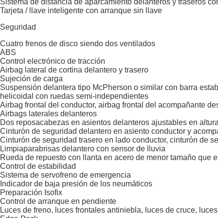
Sistema de distancia de aparcamiento delanteros y traseros co
Tarjeta / llave inteligente con arranque sin llave
Seguridad
Cuatro frenos de disco siendo dos ventilados
ABS
Control electrónico de tracción
Airbag lateral de cortina delantero y trasero
Sujeción de carga
Suspensión delantera tipo McPherson o similar con barra estab
helicoidal con ruedas semi-independientes
Airbag frontal del conductor, airbag frontal del acompañante d
Airbags laterales delanteros
Dos reposacabezas en asientos delanteros ajustables en altura,
Cinturón de seguridad delantero en asiento conductor y acom
Cinturón de seguridad trasero en lado conductor, cinturón de s
Limpiaparabrisas delantero con sensor de lluvia
Rueda de repuesto con llanta en acero de menor tamaño que el
Control de estabilidad
Sistema de servofreno de emergencia
Indicador de baja presión de los neumáticos
Preparación Isofix
Control de arranque en pendiente
Luces de freno, luces frontales antiniebla, luces de cruce, luce