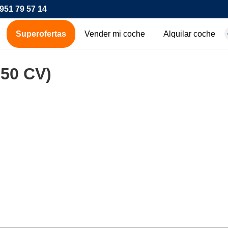
951 79 57 14
Superofertas
Vender mi coche
Alquilar coche
hes de ocasión
150 CV)
icos
os
00€