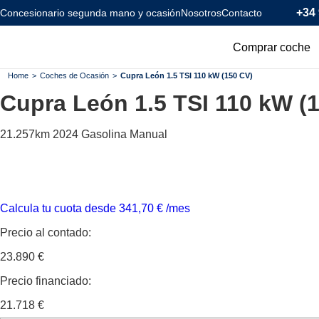
+34 
Concesionario segunda mano y ocasión
Nosotros
Contacto
Comprar coche
Todos los coc
Home
>
Coches de Ocasión
>
Cupra León 1.5 TSI 110 kW (150 CV)
Cupra León
1.5 TSI 110 kW (
Coches Km0
Coches Eléctr
21.257km
2024
Gasolina
Manual
Coches Híbrid
Menos de 120
Calcula tu cuota desde
341,70
€
/mes
Precio al contado:
23.890 €
Precio financiado:
21.718 €