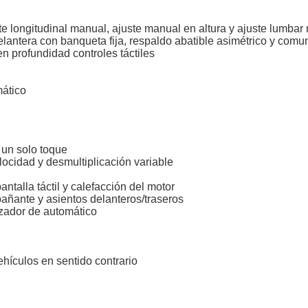
te longitudinal manual, ajuste manual en altura y ajuste lumba
elantera con banqueta fija, respaldo abatible asimétrico y comu
en profundidad controles táctiles
mático
 un solo toque
locidad y desmultiplicación variable
antalla táctil y calefacción del motor
añante y asientos delanteros/traseros
izador de automático
hículos en sentido contrario