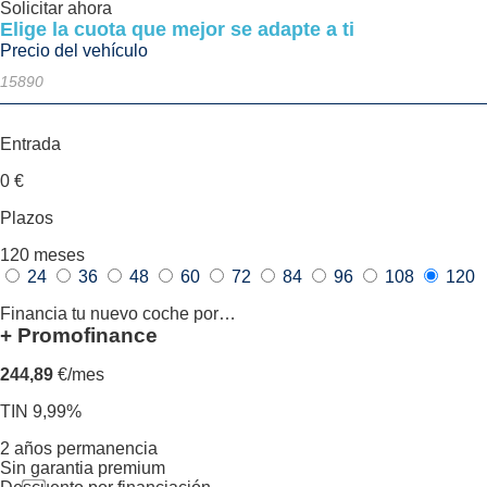
Solicitar ahora
Elige la cuota que mejor se adapte a ti
Precio del vehículo
Entrada
0
€
Plazos
120
meses
24
36
48
60
72
84
96
108
120
Financia tu nuevo coche por…
+ Promofinance
244,89
€/mes
TIN 9,99%
2 años permanencia
Sin garantia premium