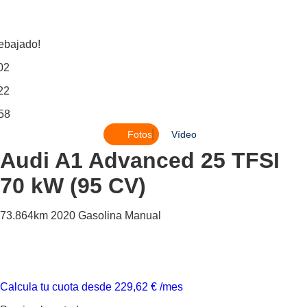
ebajado!
02
22
58
Fotos
Vídeo
Audi A1
Advanced 25 TFSI
70 kW (95 CV)
73.864km
2020
Gasolina
Manual
Calcula tu cuota desde
229,62
€
/mes