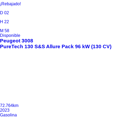
¡Rebajado!
D
02
H
22
M
58
Disponible
Peugeot
3008
PureTech 130 S&S Allure Pack 96 kW (130 CV)
72.764km
2023
Gasolina