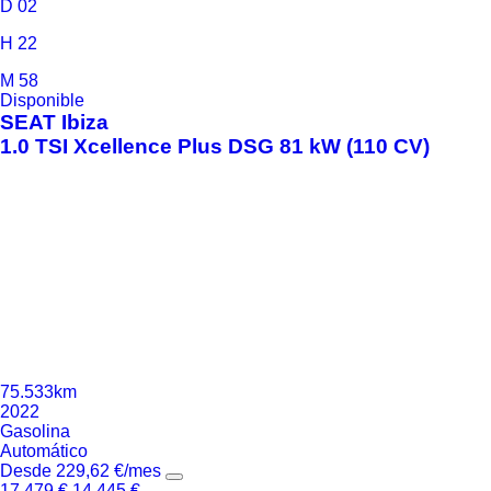
D
02
H
22
M
58
Disponible
SEAT
Ibiza
1.0 TSI Xcellence Plus DSG 81 kW (110 CV)
75.533km
2022
Gasolina
Automático
Desde
229,62
€
/mes
17.479
€
14.445
€