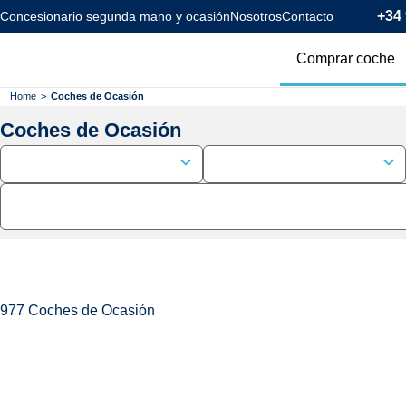
+34 
Concesionario segunda mano y ocasión
Nosotros
Contacto
Comprar coche
Todos los coc
Home
>
Coches de Ocasión
Coches de Ocasión
Coches Km0
Coches Eléctr
Coches Híbrid
Menos de 120
977
Coches de Ocasión