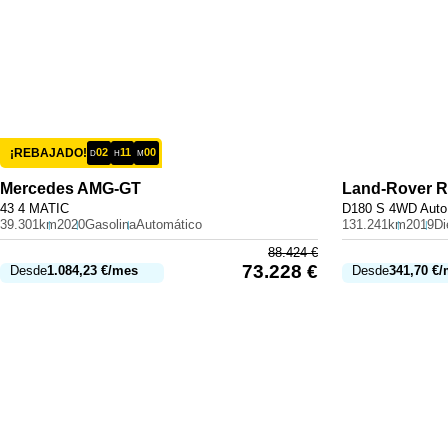
¡REBAJADO!
02
11
00
D
H
M
Mercedes
AMG-GT
Land-Rover
R
43 4 MATIC
D180 S 4WD Auto
39.301km
2020
Gasolina
Automático
131.241km
2019
Di
88.424
€
73.228
€
Desde
1.084,23
€
/mes
Desde
341,70
€
/