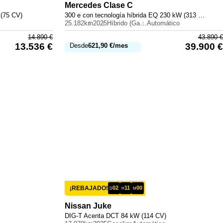
Mercedes
Clase C
 (75 CV)
300 e con tecnología híbrida EQ 230 kW (313 CV)
25.182km
2025
Híbrido (Gasolina)
Automático
14.890
€
43.890
€
13.536
€
39.900
€
Desde
621,90
€
/mes
¡REBAJADO!
02
11
00
D
H
M
Nissan
Juke
DIG-T Acenta DCT 84 kW (114 CV)