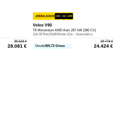
¡REBAJADO!
02
11
00
D
H
M
Volvo
V90
T8 Momentum AWD Auto 287 kW (390 CV)
o
116.057km
2019
Híbrido (Gasolina)
Automático
35.524
€
29.774
€
28.081
€
24.424
€
Desde
369,72
€
/mes