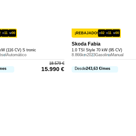
2
11
00
¡REBAJADO!
02
11
00
H
M
D
H
M
Skoda
Fabia
kW (116 CV) S tronic
1.0 TSI Style 70 kW (95 CV)
ésel
Automático
8.866km
2023
Gasolina
Manual
18.579
€
15.990
€
mes
Desde
243,63
€
/mes