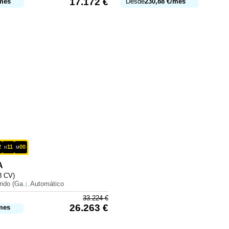
17.172
€
mes
Desde
230,88
€
/mes
2
11
00
H
M
A
8 CV)
Híbrido (Gasolina)
Automático
33.224
€
26.263
€
mes