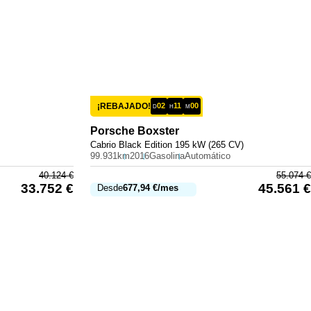
¡REBAJADO!
02
11
00
D
H
M
Porsche
Boxster
Cabrio Black Edition 195 kW (265 CV)
99.931km
2016
Gasolina
Automático
40.124
€
55.074
€
33.752
€
45.561
€
Desde
677,94
€
/mes