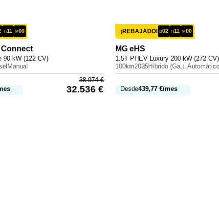
2
11
00
¡REBAJADO!
02
11
00
H
M
D
H
M
 Connect
MG
eHS
e 90 kW (122 CV)
1.5T PHEV Luxury 200 kW (272 CV)
sel
Manual
100km
2025
Híbrido (Gasolina)
Automátic
38.974
€
32.536
€
mes
Desde
439,77
€
/mes