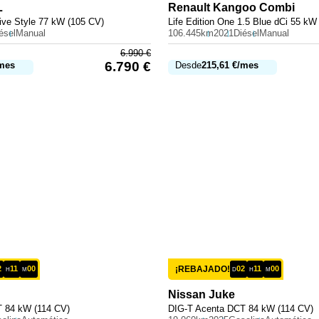
L
Renault
Kangoo Combi
ive Style 77 kW (105 CV)
Life Edition One 1.5 Blue dCi 55 kW
ésel
Manual
106.445km
2021
Diésel
Manual
6.990
€
6.790
€
mes
Desde
215,61
€
/mes
2
11
00
¡REBAJADO!
02
11
00
H
M
D
H
M
Nissan
Juke
 84 kW (114 CV)
DIG-T Acenta DCT 84 kW (114 CV)