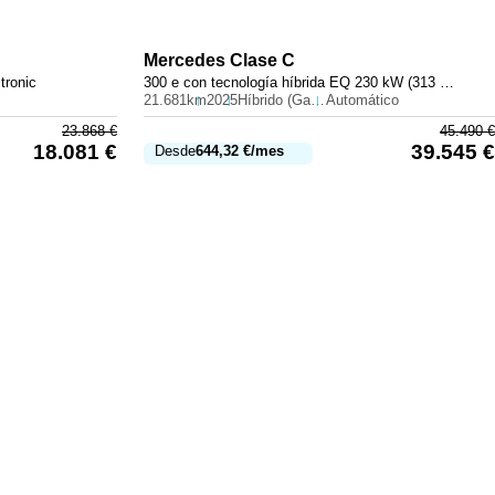
Mercedes
Clase C
tronic
300 e con tecnología híbrida EQ 230 kW (313 CV)
21.681km
2025
Híbrido (Gasolina)
Automático
23.868
€
45.490
€
18.081
€
39.545
€
Desde
644,32
€
/mes