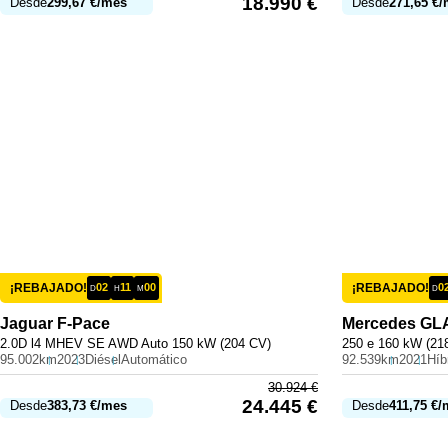
18.990
€
Desde
299,67
€
/mes
Desde
271,65
€
/
¡REBAJADO!
02
11
00
¡REBAJADO!
0
D
H
M
D
Jaguar
F-Pace
Mercedes
GL
2.0D l4 MHEV SE AWD Auto 150 kW (204 CV)
250 e 160 kW (21
95.002km
2023
Diésel
Automático
92.539km
2021
30.924
€
24.445
€
Desde
383,73
€
/mes
Desde
411,75
€
/