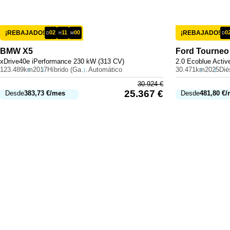
¡REBAJADO!
02
11
00
¡REBAJADO!
0
D
H
M
D
BMW
X5
Ford
Tourneo
xDrive40e iPerformance 230 kW (313 CV)
2.0 Ecoblue Activ
123.489km
2017
Híbrido (Gasolina)
Automático
30.471km
2025
Dié
30.924
€
25.367
€
Desde
383,73
€
/mes
Desde
481,80
€
/