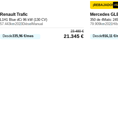
¡REBAJADO!
0
D
Renault
Trafic
Mercedes
GL
L1H1 Blue dCi 96 kW (130 CV)
350 de 4Matic 24
57.443km
2023
Diésel
Manual
79.909km
2021
23.480
€
21.345
€
Desde
335,96
€
/mes
Desde
916,11
€
/