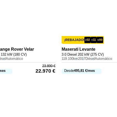
¡REBAJADO!
02
11
00
D
H
M
ange Rover Velar
Maserati
Levante
 132 kW (180 CV)
3.0 Diesel 202 kW (275 CV)
ésel
Automático
119.100km
2017
Diésel
Automático
23.890
€
22.970
€
mes
Desde
495,81
€
/mes