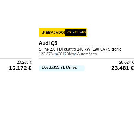
¡REBAJADO!
02
11
00
D
H
M
Audi
Q5
S line 2.0 TDI quattro 140 kW (190 CV) S tronic
122.878km
2017
Diésel
Automático
20.268
€
28.624
€
16.172
€
23.481
€
Desde
355,71
€
/mes