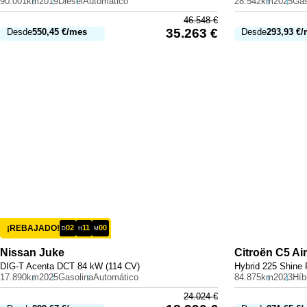
90.001km
2019
Diésel
Automático
28.542km
2025
Gas
46.548
€
35.263
€
Desde
550,45
€
/mes
Desde
293,93
€
/
¡REBAJADO!
02
11
00
D
H
M
Nissan
Juke
Citroën
C5 Ai
DIG-T Acenta DCT 84 kW (114 CV)
Hybrid 225 Shine
17.890km
2025
Gasolina
Automático
84.875km
2023
24.024
€