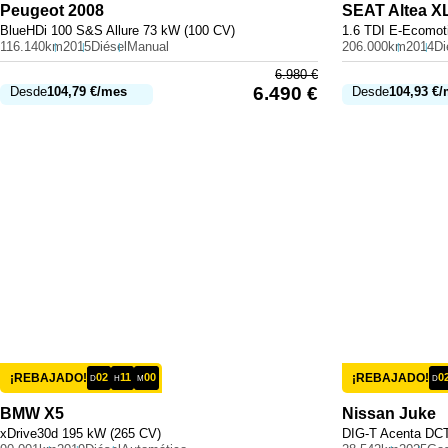
Peugeot
2008
SEAT
Altea X
BlueHDi 100 S&S Allure 73 kW (100 CV)
1.6 TDI E-Ecomot
116.140km
2015
Diésel
Manual
206.000km
2014
Di
6.980
€
6.490
€
Desde
104,79
€
/mes
Desde
104,93
€
/
¡REBAJADO!
02
11
00
¡REBAJADO!
0
D
H
M
D
BMW
X5
Nissan
Juke
xDrive30d 195 kW (265 CV)
DIG-T Acenta DCT