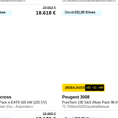
olina
Automático
19.060km
2025
Gasolina
Automático
23.552
€
18.618
€
mes
Desde
311,02
€
/mes
¡REBAJADO!
02
11
00
D
H
M
rcross
Peugeot
3008
 Pack e-EAT8 165 kW (225 CV)
PureTech 130 S&S Allure Pack 96 
Híbrido (Gasolina)
Automático
72.764km
2023
Gasolina
Manual
18.890
€