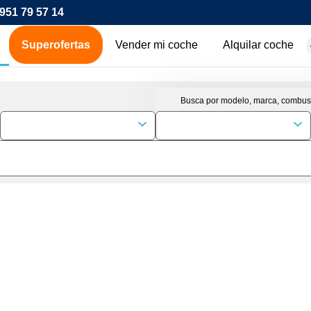
951 79 57 14
Superofertas
Vender mi coche
Alquilar coche
hes de ocasión
icos
os
00€