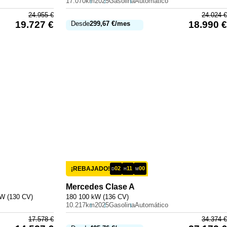
17.070km
2025
Gasolina
Automático
24.955
€
24.024
€
19.727
€
18.990
€
Desde
299,67
€
/mes
¡REBAJADO!
02
11
00
D
H
M
Mercedes
Clase A
kW (130 CV)
180 100 kW (136 CV)
10.217km
2025
Gasolina
Automático
17.578
€
34.374
€