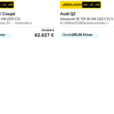
2
11
00
¡REBAJADO!
02
11
00
H
M
D
H
M
E Coupé
Audi
Q2
5 kW (333 CV)
Advanced 30 TDI 85 kW (116 CV) S 
Híbrido (Diesel)
Automático
62.694km
2019
Diésel
Automático
74.624
€
62.627
€
mes
Desde
285,66
€
/mes