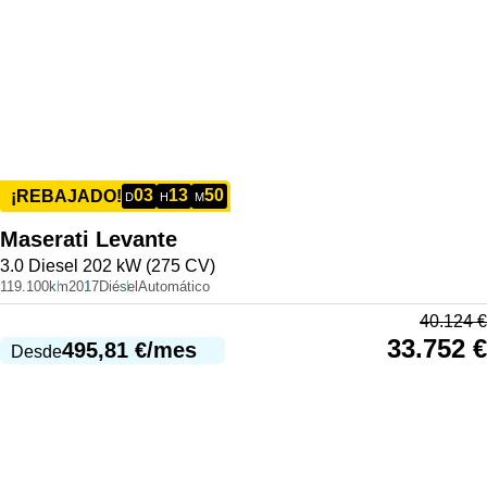
03
13
50
¡REBAJADO!
D
H
M
Maserati
Levante
3.0 Diesel 202 kW (275 CV)
119.100km
2017
Diésel
Automático
40.124
€
33.752
€
495,81
€
/mes
Desde