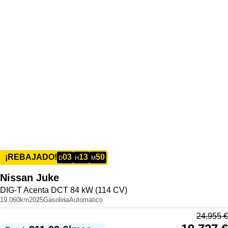
03
13
50
¡REBAJADO!
D
H
M
Nissan
Juke
DIG-T Acenta DCT 84 kW (114 CV)
19.060km
2025
Gasolina
Automático
24.955
€