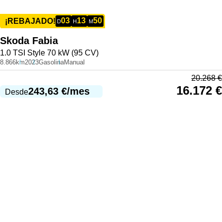
03
13
50
¡REBAJADO!
D
H
M
Skoda
Fabia
1.0 TSI Style 70 kW (95 CV)
8.866km
2023
Gasolina
Manual
20.268
€
16.172
€
243,63
€
/mes
Desde