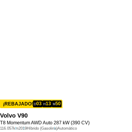
03
13
50
¡REBAJADO!
D
H
M
Volvo
V90
T8 Momentum AWD Auto 287 kW (390 CV)
116.057km
2019
Híbrido (Gasolina)
Automático