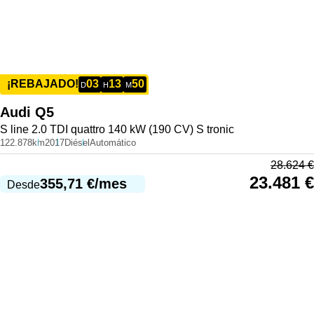
03
13
50
¡REBAJADO!
D
H
M
Audi
Q5
S line 2.0 TDI quattro 140 kW (190 CV) S tronic
122.878km
2017
Diésel
Automático
28.624
€
23.481
€
355,71
€
/mes
Desde