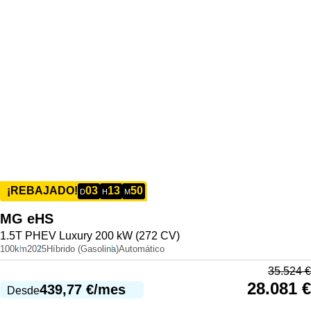
03
13
50
¡REBAJADO!
D
H
M
MG
eHS
1.5T PHEV Luxury 200 kW (272 CV)
100km
2025
Híbrido (Gasolina)
Automático
35.524
€
28.081
€
439,77
€
/mes
Desde