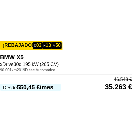
03
13
50
¡REBAJADO!
D
H
M
BMW
X5
xDrive30d 195 kW (265 CV)
90.001km
2019
Diésel
Automático
46.548
€
35.263
€
550,45
€
/mes
Desde