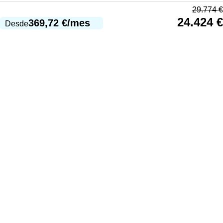
29.774
€
24.424
€
369,72
€
/mes
Desde