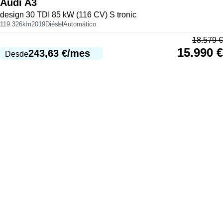
Audi
A3
design 30 TDI 85 kW (116 CV) S tronic
119.326km
2019
Diésel
Automático
18.579
€
15.990
€
243,63
€
/mes
Desde