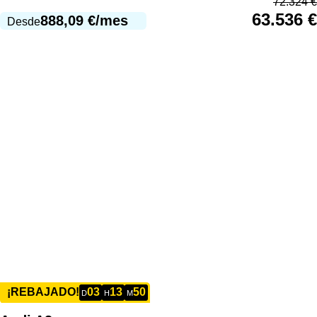
72.324
€
63.536
€
888,09
€
/mes
Desde
03
13
50
¡REBAJADO!
D
H
M