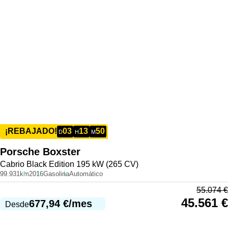
03
13
50
¡REBAJADO!
D
H
M
Porsche
Boxster
Cabrio Black Edition 195 kW (265 CV)
99.931km
2016
Gasolina
Automático
55.074
€
45.561
€
677,94
€
/mes
Desde