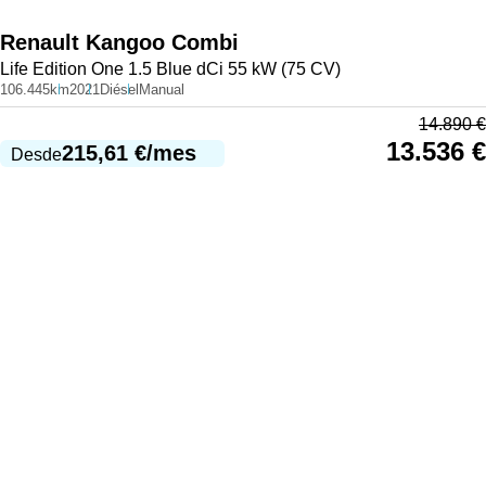
Renault
Kangoo Combi
Life Edition One 1.5 Blue dCi 55 kW (75 CV)
106.445km
2021
Diésel
Manual
14.890
€
13.536
€
215,61
€
/mes
Desde