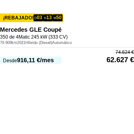
03
13
50
¡REBAJADO!
D
H
M
Mercedes
GLE Coupé
350 de 4Matic 245 kW (333 CV)
79.909km
2021
Híbrido (Diesel)
Automático
74.624
€
62.627
€
916,11
€
/mes
Desde