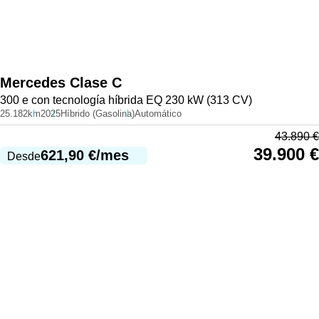
Mercedes
Clase C
300 e con tecnología híbrida EQ 230 kW (313 CV)
25.182km
2025
Híbrido (Gasolina)
Automático
43.890
€
39.900
€
621,90
€
/mes
Desde