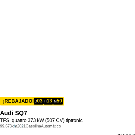
03
13
50
¡REBAJADO!
D
H
M
Audi
SQ7
TFSI quattro 373 kW (507 CV) tiptronic
99.673km
2021
Gasolina
Automático