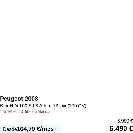
Peugeot
2008
BlueHDi 100 S&S Allure 73 kW (100 CV)
116.140km
2015
Diésel
Manual
6.980
€
6.490
€
104,79
€
/mes
Desde