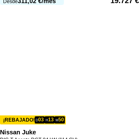
19.727
€
311,02
€
/mes
Desde
03
13
50
¡REBAJADO!
D
H
M
Nissan
Juke