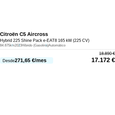
Citroën
C5 Aircross
Hybrid 225 Shine Pack e-EAT8 165 kW (225 CV)
84.875km
2023
Híbrido (Gasolina)
Automático
18.890
€
17.172
€
271,65
€
/mes
Desde