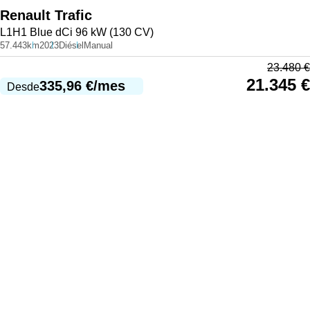
Renault
Trafic
L1H1 Blue dCi 96 kW (130 CV)
57.443km
2023
Diésel
Manual
23.480
€
21.345
€
335,96
€
/mes
Desde