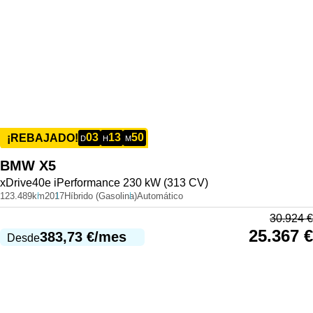
03
13
50
¡REBAJADO!
D
H
M
BMW
X5
xDrive40e iPerformance 230 kW (313 CV)
123.489km
2017
Híbrido (Gasolina)
Automático
30.924
€
25.367
€
383,73
€
/mes
Desde