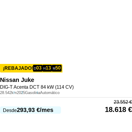
03
13
50
¡REBAJADO!
D
H
M
Nissan
Juke
DIG-T Acenta DCT 84 kW (114 CV)
28.542km
2025
Gasolina
Automático
23.552
€
18.618
€
293,93
€
/mes
Desde