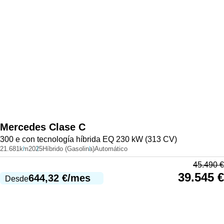
Mercedes
Clase C
300 e con tecnología híbrida EQ 230 kW (313 CV)
21.681km
2025
Híbrido (Gasolina)
Automático
45.490
€
39.545
€
644,32
€
/mes
Desde