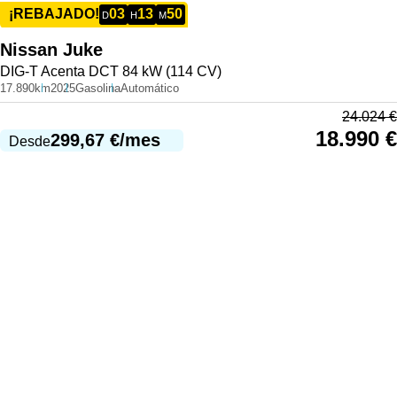
03
13
50
¡REBAJADO!
D
H
M
Nissan
Juke
DIG-T Acenta DCT 84 kW (114 CV)
17.890km
2025
Gasolina
Automático
24.024
€
18.990
€
299,67
€
/mes
Desde