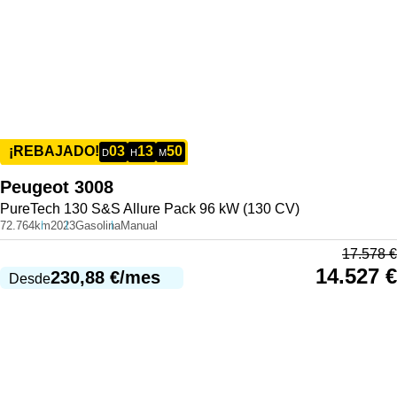
03
13
50
¡REBAJADO!
D
H
M
Peugeot
3008
PureTech 130 S&S Allure Pack 96 kW (130 CV)
72.764km
2023
Gasolina
Manual
17.578
€
14.527
€
230,88
€
/mes
Desde
977