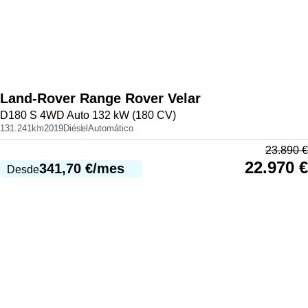
Land-Rover
Range Rover Velar
D180 S 4WD Auto 132 kW (180 CV)
131.241km
2019
Diésel
Automático
23.890
€
22.970
€
341,70
€
/mes
Desde