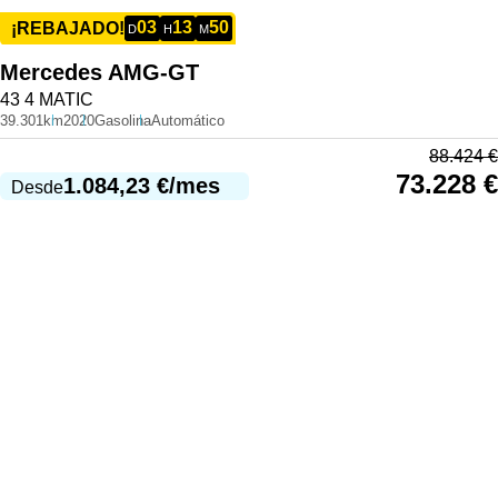
03
13
50
¡REBAJADO!
D
H
M
Mercedes
AMG-GT
43 4 MATIC
39.301km
2020
Gasolina
Automático
88.424
€
73.228
€
1.084,23
€
/mes
Desde