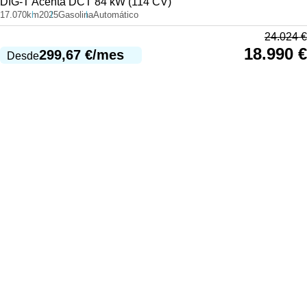
DIG-T Acenta DCT 84 kW (114 CV)
17.070km
2025
Gasolina
Automático
24.024
€
18.990
€
299,67
€
/mes
Desde