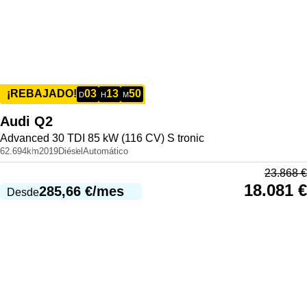
03
13
50
¡REBAJADO!
D
H
M
Audi
Q2
Advanced 30 TDI 85 kW (116 CV) S tronic
62.694km
2019
Diésel
Automático
23.868
€
18.081
€
285,66
€
/mes
Desde