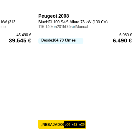
Peugeot
2008
300 e con tecnología híbrida EQ 230 kW (313 CV)
BlueHDi 100 S&S Allure 73 kW (100 CV)
ico
116.140km
2015
Diésel
Manual
45.490
€
6.980
€
39.545
€
6.490
€
Desde
104,79
€
/mes
¡REBAJADO!
00
12
26
D
H
M