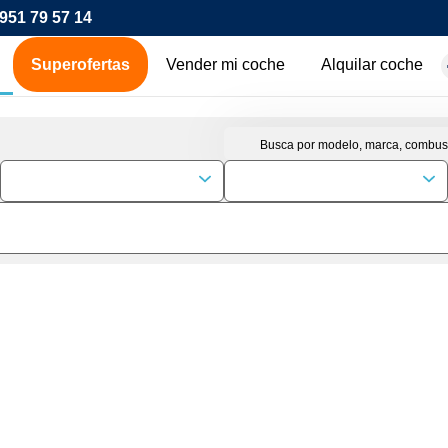
951 79 57 14
Superofertas
Vender mi coche
Alquilar coche
hes de ocasión
icos
os
00€