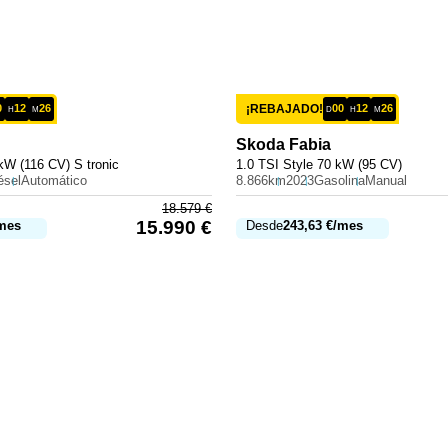
0
12
26
¡REBAJADO!
00
12
26
H
M
D
H
M
Skoda
Fabia
kW (116 CV) S tronic
1.0 TSI Style 70 kW (95 CV)
ésel
Automático
8.866km
2023
Gasolina
Manual
18.579
€
15.990
€
mes
Desde
243,63
€
/mes