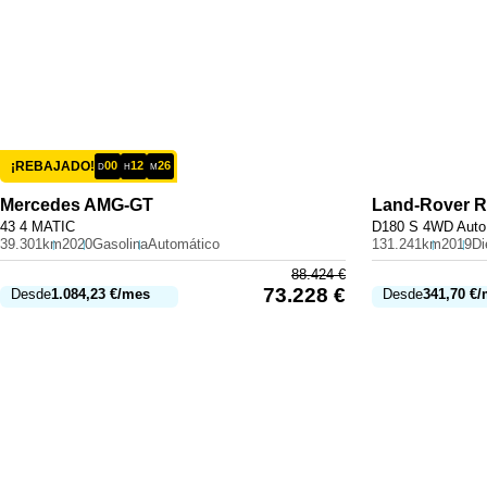
¡REBAJADO!
00
12
26
D
H
M
Mercedes
AMG-GT
Land-Rover
R
43 4 MATIC
D180 S 4WD Auto
39.301km
2020
Gasolina
Automático
131.241km
2019
Di
88.424
€
73.228
€
Desde
1.084,23
€
/mes
Desde
341,70
€
/