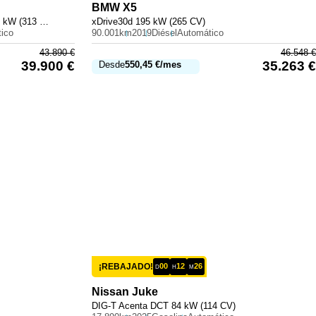
BMW
X5
300 e con tecnología híbrida EQ 230 kW (313 CV)
xDrive30d 195 kW (265 CV)
ico
90.001km
2019
Diésel
Automático
43.890
€
46.548
€
39.900
€
35.263
€
Desde
550,45
€
/mes
¡REBAJADO!
00
12
26
D
H
M
Nissan
Juke
DIG-T Acenta DCT 84 kW (114 CV)