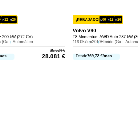
0
12
26
¡REBAJADO!
00
12
26
H
M
D
H
M
Volvo
V90
 200 kW (272 CV)
T8 Momentum AWD Auto 287 kW (3
Híbrido (Gasolina)
Automático
116.057km
2019
Híbrido (Gasolina)
Automá
35.524
€
28.081
€
mes
Desde
369,72
€
/mes