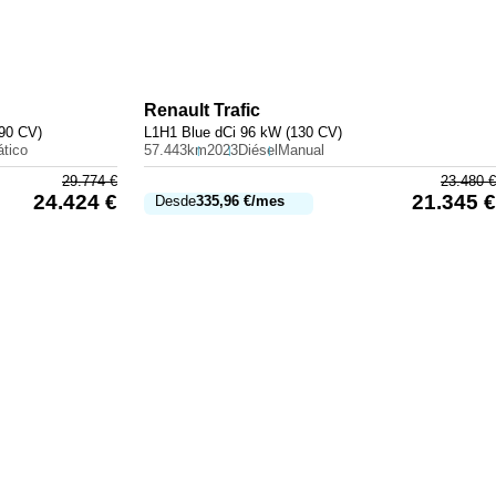
Renault
Trafic
90 CV)
L1H1 Blue dCi 96 kW (130 CV)
tico
57.443km
2023
Diésel
Manual
29.774
€
23.480
€
24.424
€
21.345
€
Desde
335,96
€
/mes