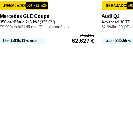
¡REBAJADO!
00
12
26
¡REBAJADO!
0
D
H
M
D
Mercedes
GLE Coupé
Audi
Q2
350 de 4Matic 245 kW (333 CV)
Advanced 30 TDI 
79.909km
2021
Híbrido (Diesel)
Automático
62.694km
2019
Dié
74.624
€
62.627
€
Desde
916,11
€
/mes
Desde
285,66
€
/