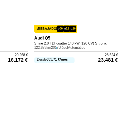
¡REBAJADO!
00
12
26
D
H
M
Audi
Q5
S line 2.0 TDI quattro 140 kW (190 CV) S tronic
122.878km
2017
Diésel
Automático
20.268
€
28.624
€
16.172
€
23.481
€
Desde
355,71
€
/mes