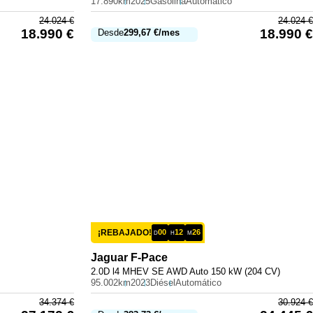
17.890km
2025
Gasolina
Automático
24.024
€
24.024
€
18.990
€
18.990
€
Desde
299,67
€
/mes
¡REBAJADO!
00
12
26
D
H
M
Jaguar
F-Pace
2.0D l4 MHEV SE AWD Auto 150 kW (204 CV)
95.002km
2023
Diésel
Automático
34.374
€
30.924
€