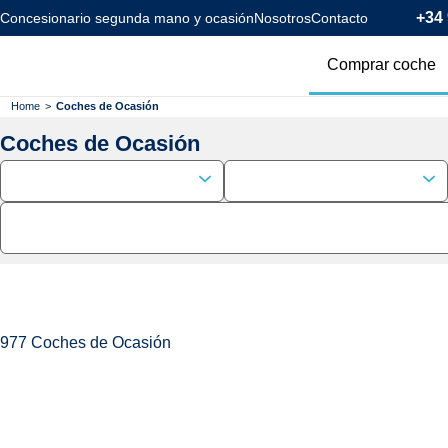
+34 
Concesionario segunda mano y ocasión
Nosotros
Contacto
Comprar coche
Todos los coc
Home
>
Coches de Ocasión
Coches de Ocasión
Coches Km0
Coches Eléctr
Coches Híbrid
Menos de 120
977
Coches de Ocasión