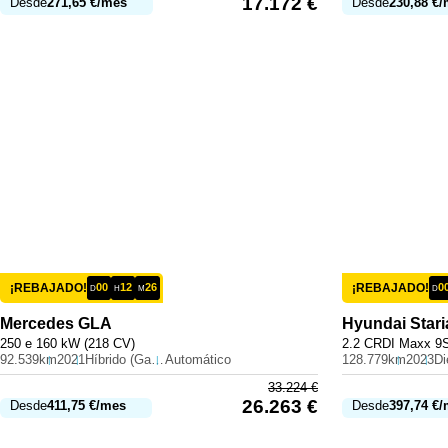
17.172
€
Desde
271,65
€
/mes
Desde
230,88
€
/
¡REBAJADO!
00
12
26
¡REBAJADO!
0
D
H
M
D
Mercedes
GLA
Hyundai
Stari
250 e 160 kW (218 CV)
2.2 CRDI Maxx 9S
92.539km
2021
Híbrido (Gasolina)
Automático
128.779km
2023
Di
33.224
€
26.263
€
Desde
411,75
€
/mes
Desde
397,74
€
/