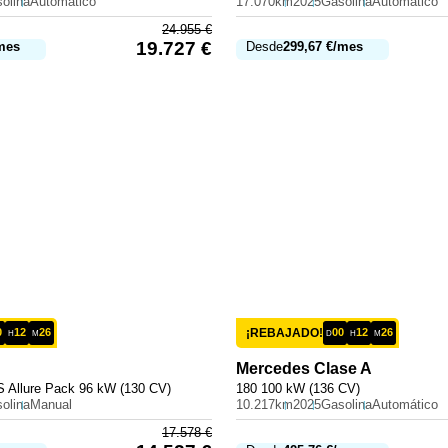
olina
Automático
17.070km
2025
Gasolina
Automático
24.955
€
19.727
€
mes
Desde
299,67
€
/mes
0
12
26
¡REBAJADO!
00
12
26
H
M
D
H
M
Mercedes
Clase A
 Allure Pack 96 kW (130 CV)
180 100 kW (136 CV)
olina
Manual
10.217km
2025
Gasolina
Automático
17.578
€