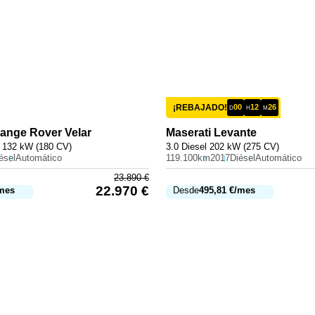
¡REBAJADO!
00
12
26
D
H
M
ange Rover Velar
Maserati
Levante
 132 kW (180 CV)
3.0 Diesel 202 kW (275 CV)
ésel
Automático
119.100km
2017
Diésel
Automático
23.890
€
22.970
€
mes
Desde
495,81
€
/mes