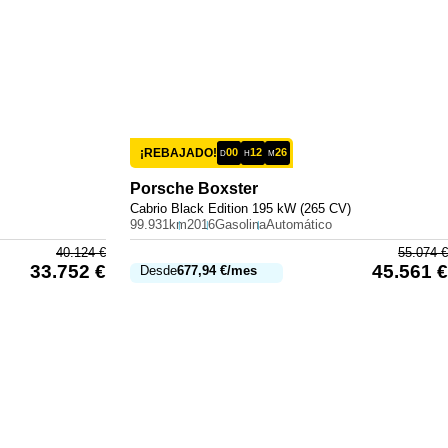
¡REBAJADO!
00
12
26
D
H
M
Porsche
Boxster
Cabrio Black Edition 195 kW (265 CV)
99.931km
2016
Gasolina
Automático
40.124
€
55.074
€
33.752
€
45.561
€
Desde
677,94
€
/mes