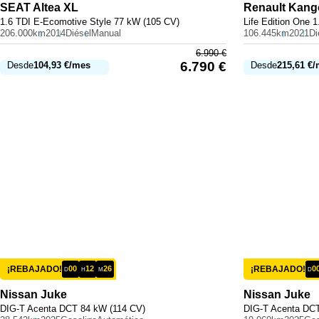
SEAT
Altea XL
Renault
Kang
1.6 TDI E-Ecomotive Style 77 kW (105 CV)
Life Edition One 
206.000km
2014
Diésel
Manual
106.445km
2021
Di
6.990
€
6.790
€
Desde
104,93
€
/mes
Desde
215,61
€
/
¡REBAJADO!
00
12
26
¡REBAJADO!
0
D
H
M
D
Nissan
Juke
Nissan
Juke
DIG-T Acenta DCT 84 kW (114 CV)
DIG-T Acenta DCT