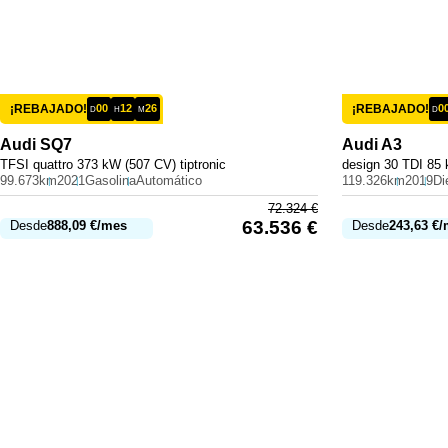
¡REBAJADO!
00
12
26
¡REBAJADO!
0
D
H
M
D
Audi
SQ7
Audi
A3
TFSI quattro 373 kW (507 CV) tiptronic
design 30 TDI 85 
99.673km
2021
Gasolina
Automático
119.326km
2019
Di
72.324
€
63.536
€
Desde
888,09
€
/mes
Desde
243,63
€
/