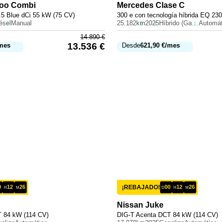
oo Combi
Mercedes
Clase C
1.5 Blue dCi 55 kW (75 CV)
ésel
Manual
25.182km
2025
Híbrido (Gasolina)
Automát
14.890
€
13.536
€
mes
Desde
621,90
€
/mes
0
12
26
¡REBAJADO!
00
12
26
H
M
D
H
M
Nissan
Juke
 84 kW (114 CV)
DIG-T Acenta DCT 84 kW (114 CV)