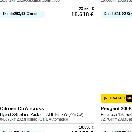
28.542km
2025
Gasolina
Automático
19.060km
2025
Gas
23.552
€
18.618
€
Desde
293,93
€
/mes
Desde
311,02
€
/
¡REBAJADO!
0
D
Citroën
C5 Aircross
Peugeot
3008
Hybrid 225 Shine Pack e-EAT8 165 kW (225 CV)
PureTech 130 S&S
84.875km
2023
Híbrido (Gasolina)
Automático
72.764km
2023
Gas
18.890
€