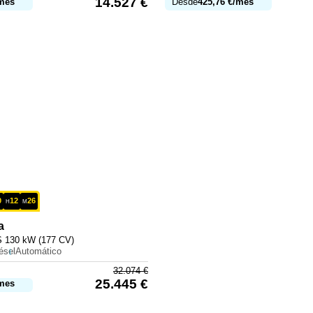
14.527
€
mes
Desde
425,76
€
/mes
0
12
26
H
M
a
 130 kW (177 CV)
ésel
Automático
32.074
€
25.445
€
mes