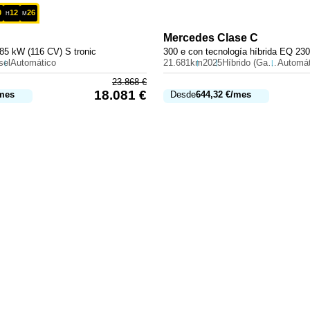
0
12
26
H
M
Mercedes
Clase C
85 kW (116 CV) S tronic
sel
Automático
21.681km
2025
Híbrido (Gasolina)
Automát
23.868
€
18.081
€
mes
Desde
644,32
€
/mes