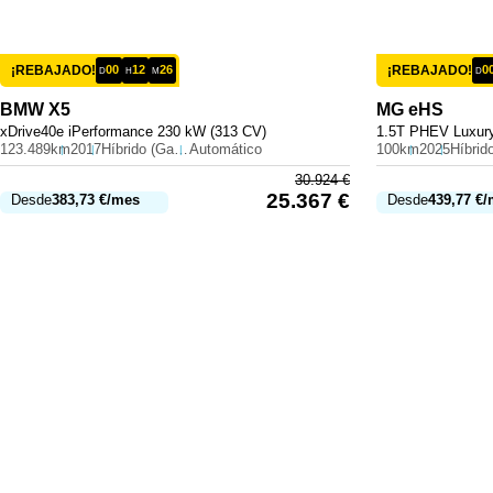
¡REBAJADO!
00
12
26
¡REBAJADO!
0
D
H
M
D
BMW
X5
MG
eHS
xDrive40e iPerformance 230 kW (313 CV)
1.5T PHEV Luxury
123.489km
2017
Híbrido (Gasolina)
Automático
100km
2025
30.924
€
25.367
€
Desde
383,73
€
/mes
Desde
439,77
€
/