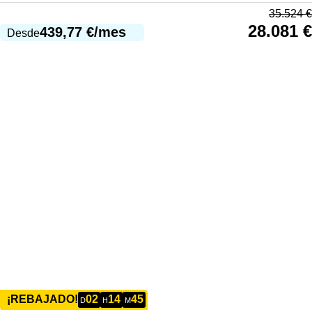
35.524
€
28.081
€
439,77
€
/mes
Desde
02
14
45
¡REBAJADO!
D
H
M