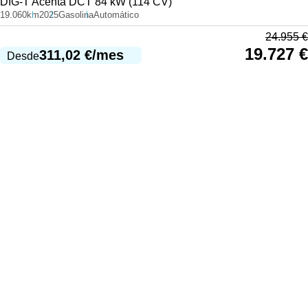
DIG-T Acenta DCT 84 kW (114 CV)
19.060km
2025
Gasolina
Automático
24.955
€
19.727
€
311,02
€
/mes
Desde