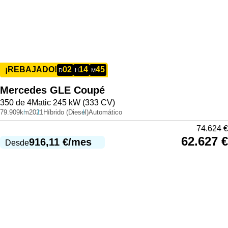
02
14
45
¡REBAJADO!
D
H
M
Mercedes
GLE Coupé
350 de 4Matic 245 kW (333 CV)
79.909km
2021
Híbrido (Diesel)
Automático
74.624
€
62.627
€
916,11
€
/mes
Desde