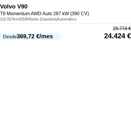
Volvo
V90
T8 Momentum AWD Auto 287 kW (390 CV)
116.057km
2019
Híbrido (Gasolina)
Automático
29.774
€
24.424
€
369,72
€
/mes
Desde