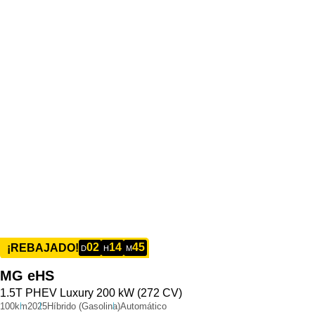
02
14
45
¡REBAJADO!
D
H
M
MG
eHS
1.5T PHEV Luxury 200 kW (272 CV)
100km
2025
Híbrido (Gasolina)
Automático