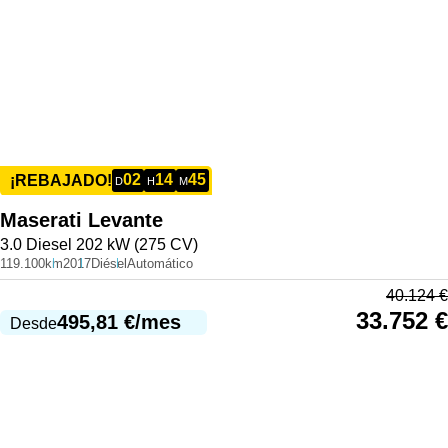
02
14
45
¡REBAJADO!
D
H
M
Maserati
Levante
3.0 Diesel 202 kW (275 CV)
119.100km
2017
Diésel
Automático
40.124
€
33.752
€
495,81
€
/mes
Desde