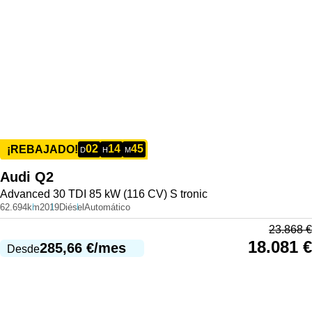
02
14
45
¡REBAJADO!
D
H
M
Audi
Q2
Advanced 30 TDI 85 kW (116 CV) S tronic
62.694km
2019
Diésel
Automático
23.868
€
18.081
€
285,66
€
/mes
Desde