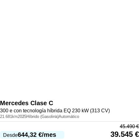
Mercedes
Clase C
300 e con tecnología híbrida EQ 230 kW (313 CV)
21.681km
2025
Híbrido (Gasolina)
Automático
45.490
€
39.545
€
644,32
€
/mes
Desde