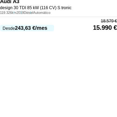
Audi
A3
design 30 TDI 85 kW (116 CV) S tronic
119.326km
2019
Diésel
Automático
18.579
€
15.990
€
243,63
€
/mes
Desde