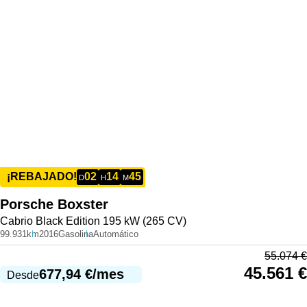
02
14
45
¡REBAJADO!
D
H
M
Porsche
Boxster
Cabrio Black Edition 195 kW (265 CV)
99.931km
2016
Gasolina
Automático
55.074
€
45.561
€
677,94
€
/mes
Desde