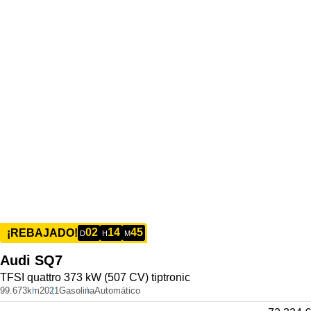
02
14
45
¡REBAJADO!
D
H
M
Audi
SQ7
TFSI quattro 373 kW (507 CV) tiptronic
99.673km
2021
Gasolina
Automático