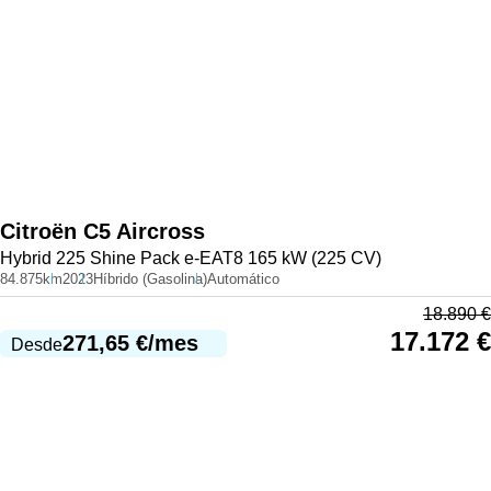
Citroën
C5 Aircross
Hybrid 225 Shine Pack e-EAT8 165 kW (225 CV)
84.875km
2023
Híbrido (Gasolina)
Automático
18.890
€
17.172
€
271,65
€
/mes
Desde
977