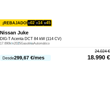
02
14
45
¡REBAJADO!
D
H
M
Nissan
Juke
DIG-T Acenta DCT 84 kW (114 CV)
17.890km
2025
Gasolina
Automático
24.024
€
18.990
€
299,67
€
/mes
Desde