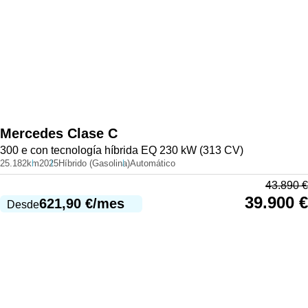
Mercedes
Clase C
300 e con tecnología híbrida EQ 230 kW (313 CV)
25.182km
2025
Híbrido (Gasolina)
Automático
43.890
€
39.900
€
621,90
€
/mes
Desde