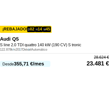
02
14
45
¡REBAJADO!
D
H
M
Audi
Q5
S line 2.0 TDI quattro 140 kW (190 CV) S tronic
122.878km
2017
Diésel
Automático
28.624
€
23.481
€
355,71
€
/mes
Desde