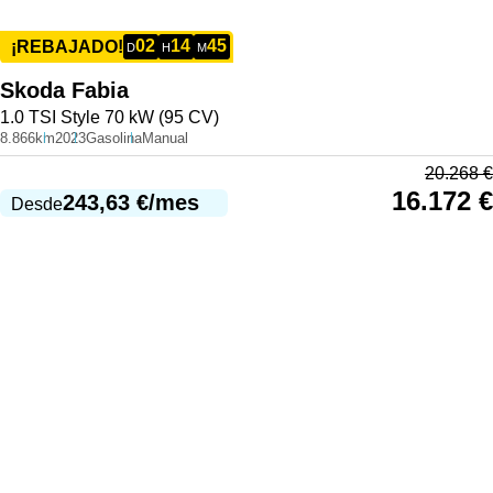
02
14
45
¡REBAJADO!
D
H
M
Skoda
Fabia
1.0 TSI Style 70 kW (95 CV)
8.866km
2023
Gasolina
Manual
20.268
€
16.172
€
243,63
€
/mes
Desde