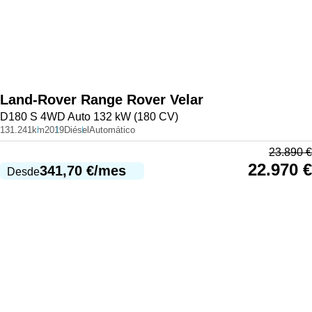
Land-Rover
Range Rover Velar
D180 S 4WD Auto 132 kW (180 CV)
131.241km
2019
Diésel
Automático
23.890
€
22.970
€
341,70
€
/mes
Desde