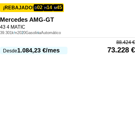
02
14
45
¡REBAJADO!
D
H
M
Mercedes
AMG-GT
43 4 MATIC
39.301km
2020
Gasolina
Automático
88.424
€
73.228
€
1.084,23
€
/mes
Desde