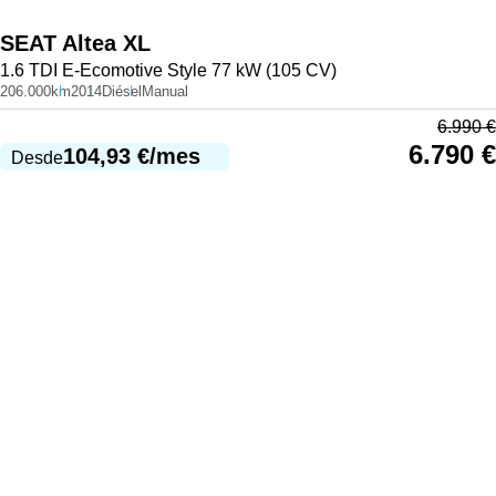
SEAT
Altea XL
1.6 TDI E-Ecomotive Style 77 kW (105 CV)
206.000km
2014
Diésel
Manual
6.990
€
6.790
€
104,93
€
/mes
Desde