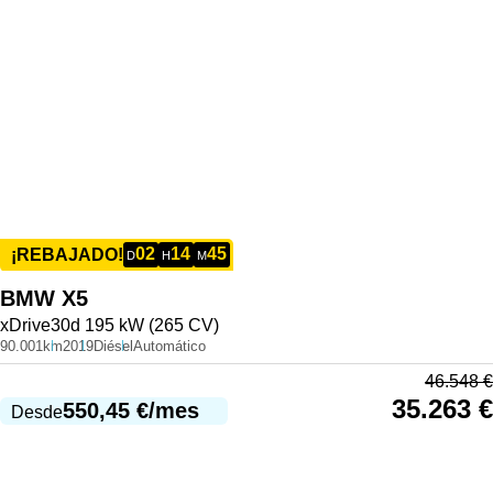
02
14
45
¡REBAJADO!
D
H
M
BMW
X5
xDrive30d 195 kW (265 CV)
90.001km
2019
Diésel
Automático
46.548
€
35.263
€
550,45
€
/mes
Desde