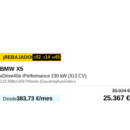
02
14
45
¡REBAJADO!
D
H
M
BMW
X5
xDrive40e iPerformance 230 kW (313 CV)
123.489km
2017
Híbrido (Gasolina)
Automático
30.924
€
25.367
€
383,73
€
/mes
Desde