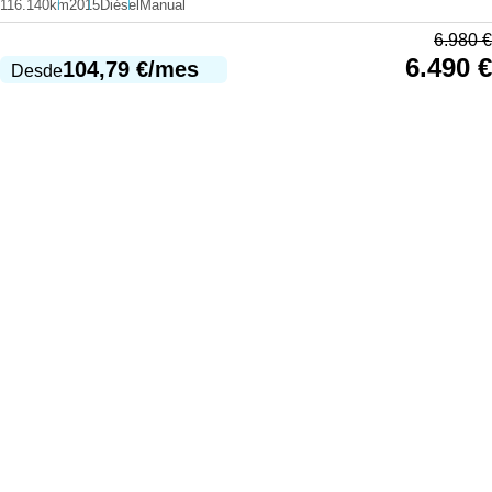
116.140km
2015
Diésel
Manual
6.980
€
6.490
€
104,79
€
/mes
Desde