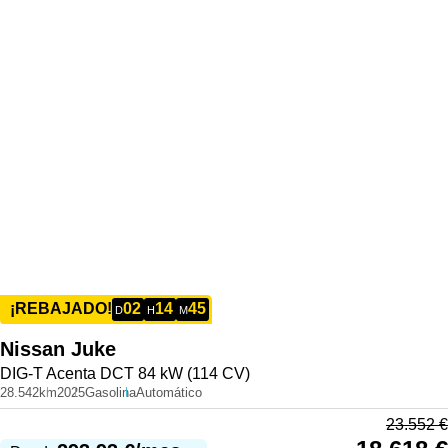
02
14
45
¡REBAJADO!
D
H
M
Nissan
Juke
DIG-T Acenta DCT 84 kW (114 CV)
28.542km
2025
Gasolina
Automático
23.552
€