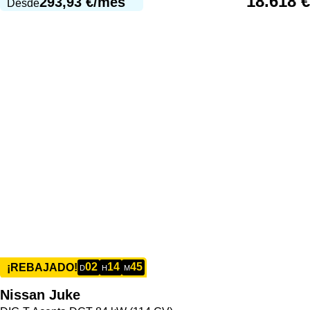
18.618
€
293,93
€
/mes
Desde
02
14
45
¡REBAJADO!
D
H
M
Nissan
Juke