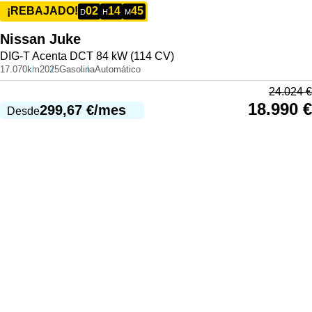
02
14
45
¡REBAJADO!
D
H
M
Nissan
Juke
DIG-T Acenta DCT 84 kW (114 CV)
17.070km
2025
Gasolina
Automático
24.024
€
18.990
€
299,67
€
/mes
Desde