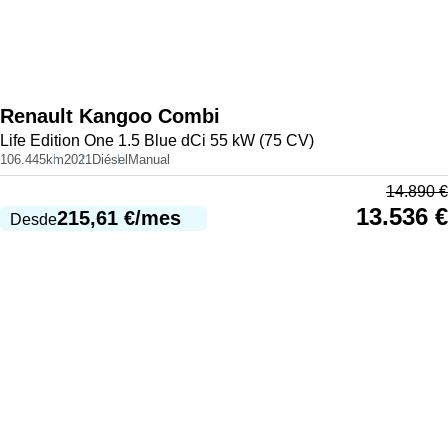
Renault
Kangoo Combi
Life Edition One 1.5 Blue dCi 55 kW (75 CV)
106.445km
2021
Diésel
Manual
14.890
€
13.536
€
215,61
€
/mes
Desde