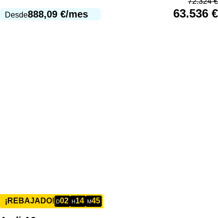
72.324
€
63.536
€
888,09
€
/mes
Desde
02
14
45
¡REBAJADO!
D
H
M