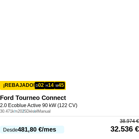
02
14
45
¡REBAJADO!
D
H
M
Ford
Tourneo Connect
2.0 Ecoblue Active 90 kW (122 CV)
30.471km
2025
Diésel
Manual
38.974
€
32.536
€
481,80
€
/mes
Desde