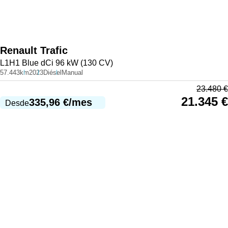
Renault
Trafic
L1H1 Blue dCi 96 kW (130 CV)
57.443km
2023
Diésel
Manual
23.480
€
21.345
€
335,96
€
/mes
Desde