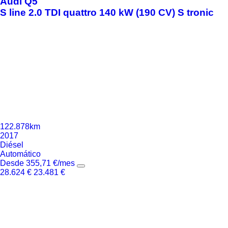
Audi
Q5
S line 2.0 TDI quattro 140 kW (190 CV) S tronic
122.878km
2017
Diésel
Automático
Desde
355,71
€
/mes
28.624
€
23.481
€