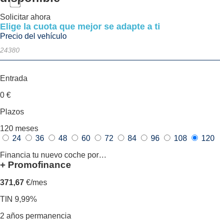
Solicitar ahora
Elige la cuota que mejor se adapte a ti
Precio del vehículo
Entrada
0
€
Plazos
120
meses
24
36
48
60
72
84
96
108
120
Financia tu nuevo coche por…
+ Promofinance
371,67
€/mes
TIN 9,99%
2 años permanencia