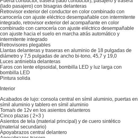
Puerta conductor, trasera (lado conductor), pasajero y trasera
(lado pasajero) con bisagras delanteras
Retrovisor exterior del conductor en color combinado con
carrocería con ajuste eléctrico desempañable con intermitente
integrado, retrovisor exterior del acompañante en color
combinado con carrocería con ajuste eléctrico desempañable
con ajuste hacia el suelo en marcha atrás automático y
intermitente integrado
Retrovisores plegables
Llantas delanteras y traseras en aluminio de 18 pulgadas de
diámetro y 7,5 pulgadas de ancho bi-tono, 45,7 y 19,0
Luces antiniebla delanteras
Faros con lente elipsoidal, bombilla LED y luz larga con
bombilla LED
Pintura solida
Interior
Acabados de lujo: consola central en símil aluminio, puertas en
símil aluminio y tablero en símil aluminio
Toma/s de 12v en los asientos delanteros
Cinco plazas ( 2+3 )
Asientos de tela (material principal) y de cuero sintético
(material secundario)
Apoyabrazos central delantero
Apoyabrazos trasero