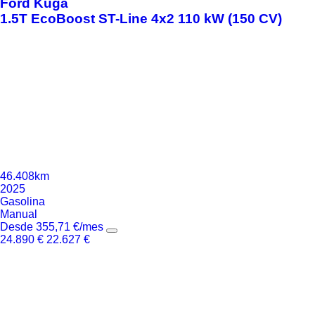
Ford
Kuga
1.5T EcoBoost ST-Line 4x2 110 kW (150 CV)
46.408km
2025
Gasolina
Manual
Desde
355,71
€
/mes
24.890
€
22.627
€