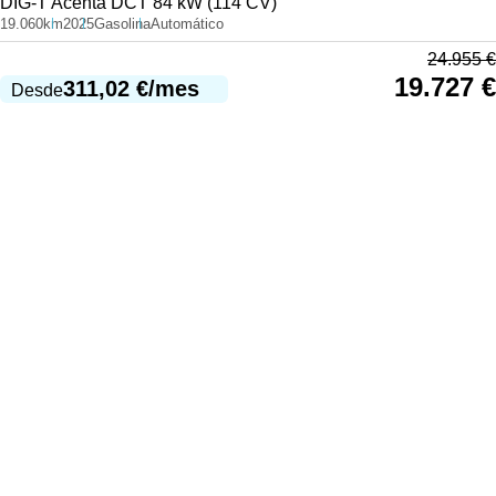
DIG-T Acenta DCT 84 kW (114 CV)
19.060km
2025
Gasolina
Automático
24.955
€
19.727
€
311,02
€
/mes
Desde