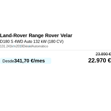
Land-Rover
Range Rover Velar
D180 S 4WD Auto 132 kW (180 CV)
131.241km
2019
Diésel
Automático
23.890
€
22.970
€
341,70
€
/mes
Desde