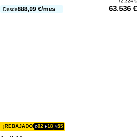
72.324
€
63.536
€
888,09
€
/mes
Desde
02
18
55
¡REBAJADO!
D
H
M