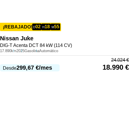
02
18
55
¡REBAJADO!
D
H
M
Nissan
Juke
DIG-T Acenta DCT 84 kW (114 CV)
17.890km
2025
Gasolina
Automático
24.024
€
18.990
€
299,67
€
/mes
Desde