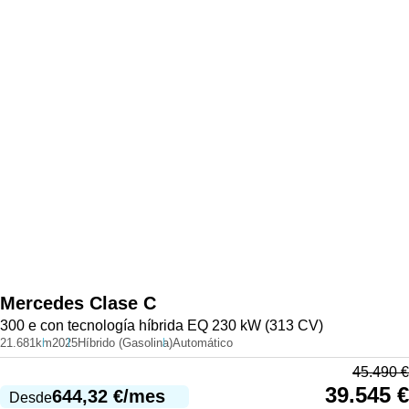
Mercedes
Clase C
300 e con tecnología híbrida EQ 230 kW (313 CV)
21.681km
2025
Híbrido (Gasolina)
Automático
45.490
€
39.545
€
644,32
€
/mes
Desde