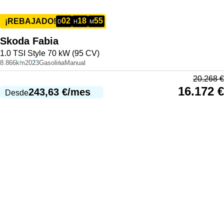
02
18
55
¡REBAJADO!
D
H
M
Skoda
Fabia
1.0 TSI Style 70 kW (95 CV)
8.866km
2023
Gasolina
Manual
20.268
€
16.172
€
243,63
€
/mes
Desde