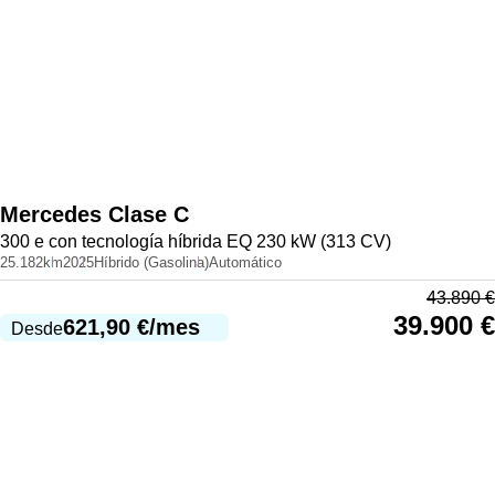
Mercedes
Clase C
300 e con tecnología híbrida EQ 230 kW (313 CV)
25.182km
2025
Híbrido (Gasolina)
Automático
43.890
€
39.900
€
621,90
€
/mes
Desde