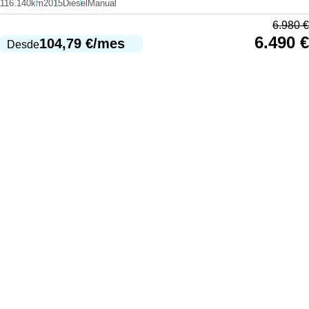
116.140km
2015
Diésel
Manual
6.980
€
6.490
€
104,79
€
/mes
Desde