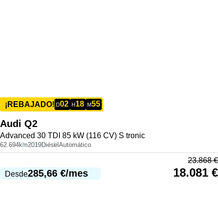
02
18
55
¡REBAJADO!
D
H
M
Audi
Q2
Advanced 30 TDI 85 kW (116 CV) S tronic
62.694km
2019
Diésel
Automático
23.868
€
18.081
€
285,66
€
/mes
Desde