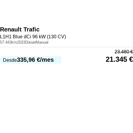
Renault
Trafic
L1H1 Blue dCi 96 kW (130 CV)
57.443km
2023
Diésel
Manual
23.480
€
21.345
€
335,96
€
/mes
Desde