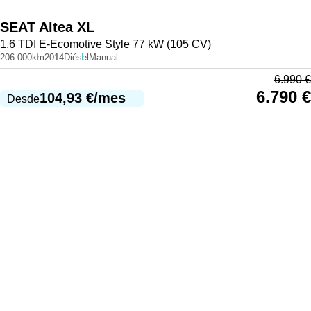
SEAT
Altea XL
1.6 TDI E-Ecomotive Style 77 kW (105 CV)
206.000km
2014
Diésel
Manual
6.990
€
6.790
€
104,93
€
/mes
Desde