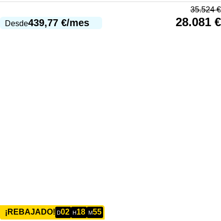
35.524
€
28.081
€
439,77
€
/mes
Desde
02
18
55
¡REBAJADO!
D
H
M