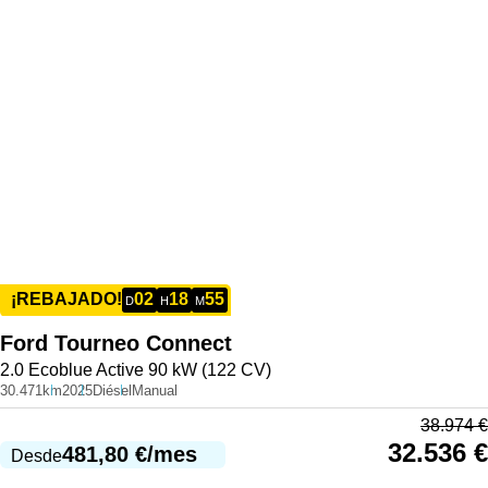
02
18
55
¡REBAJADO!
D
H
M
Ford
Tourneo Connect
2.0 Ecoblue Active 90 kW (122 CV)
30.471km
2025
Diésel
Manual
38.974
€
32.536
€
481,80
€
/mes
Desde