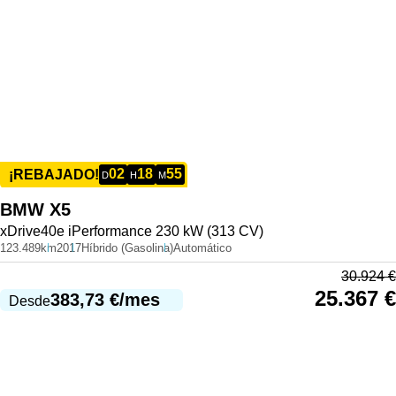
02
18
55
¡REBAJADO!
D
H
M
BMW
X5
xDrive40e iPerformance 230 kW (313 CV)
123.489km
2017
Híbrido (Gasolina)
Automático
30.924
€
25.367
€
383,73
€
/mes
Desde