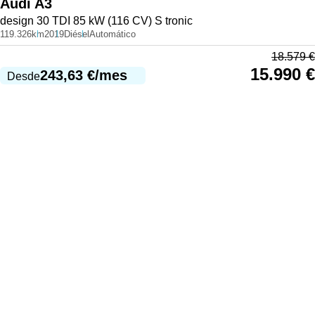
Audi
A3
design 30 TDI 85 kW (116 CV) S tronic
119.326km
2019
Diésel
Automático
18.579
€
15.990
€
243,63
€
/mes
Desde