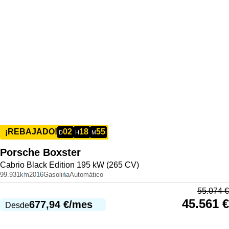
02
18
55
¡REBAJADO!
D
H
M
Porsche
Boxster
Cabrio Black Edition 195 kW (265 CV)
99.931km
2016
Gasolina
Automático
55.074
€
45.561
€
677,94
€
/mes
Desde