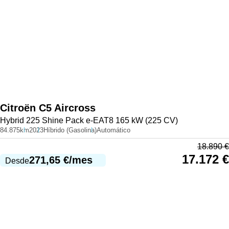
Citroën
C5 Aircross
Hybrid 225 Shine Pack e-EAT8 165 kW (225 CV)
84.875km
2023
Híbrido (Gasolina)
Automático
18.890
€
17.172
€
271,65
€
/mes
Desde
983