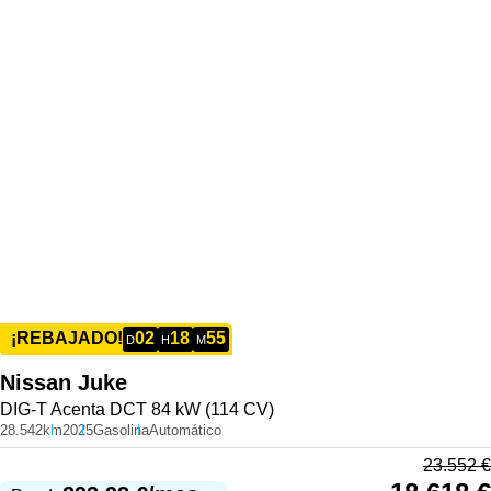
02
18
55
¡REBAJADO!
D
H
M
Nissan
Juke
DIG-T Acenta DCT 84 kW (114 CV)
28.542km
2025
Gasolina
Automático
23.552
€