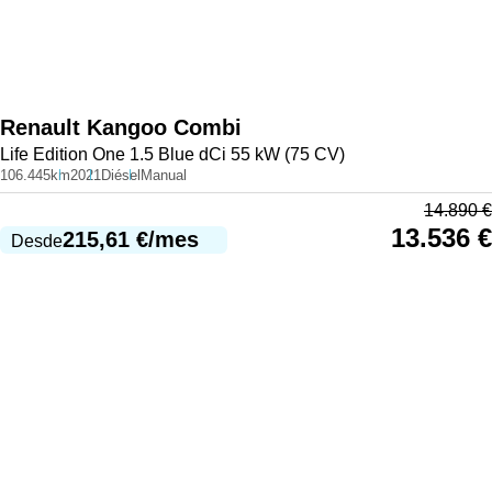
Renault
Kangoo Combi
Life Edition One 1.5 Blue dCi 55 kW (75 CV)
106.445km
2021
Diésel
Manual
14.890
€
13.536
€
215,61
€
/mes
Desde