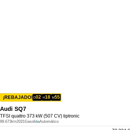
02
18
55
¡REBAJADO!
D
H
M
Audi
SQ7
TFSI quattro 373 kW (507 CV) tiptronic
99.673km
2021
Gasolina
Automático