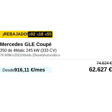
02
18
55
¡REBAJADO!
D
H
M
Mercedes
GLE Coupé
350 de 4Matic 245 kW (333 CV)
79.909km
2021
Híbrido (Diesel)
Automático
74.624
€
62.627
€
916,11
€
/mes
Desde