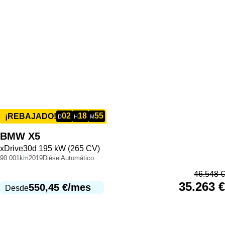
02
18
55
¡REBAJADO!
D
H
M
BMW
X5
xDrive30d 195 kW (265 CV)
90.001km
2019
Diésel
Automático
46.548
€
35.263
€
550,45
€
/mes
Desde