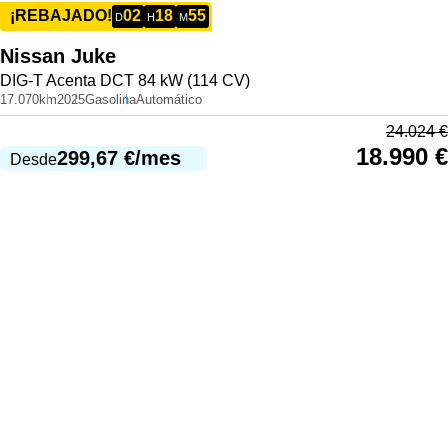
02
18
55
¡REBAJADO!
D
H
M
Nissan
Juke
DIG-T Acenta DCT 84 kW (114 CV)
17.070km
2025
Gasolina
Automático
24.024
€
18.990
€
299,67
€
/mes
Desde