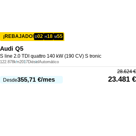
02
18
55
¡REBAJADO!
D
H
M
Audi
Q5
S line 2.0 TDI quattro 140 kW (190 CV) S tronic
122.878km
2017
Diésel
Automático
28.624
€
23.481
€
355,71
€
/mes
Desde