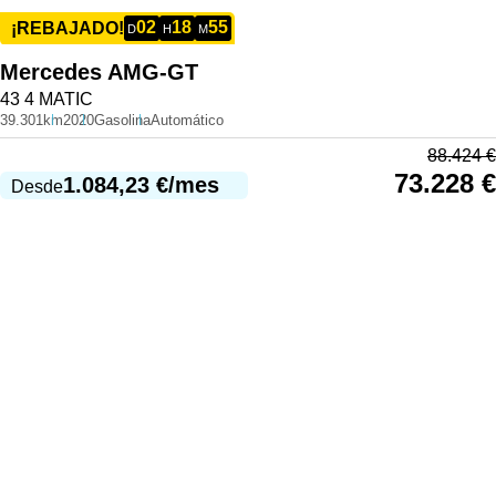
02
18
55
¡REBAJADO!
D
H
M
Mercedes
AMG-GT
43 4 MATIC
39.301km
2020
Gasolina
Automático
88.424
€
73.228
€
1.084,23
€
/mes
Desde