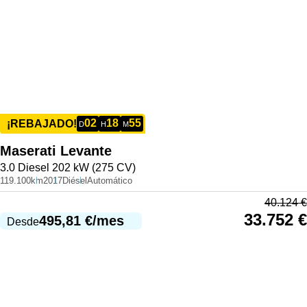
02
18
55
¡REBAJADO!
D
H
M
Maserati
Levante
3.0 Diesel 202 kW (275 CV)
119.100km
2017
Diésel
Automático
40.124
€
33.752
€
495,81
€
/mes
Desde