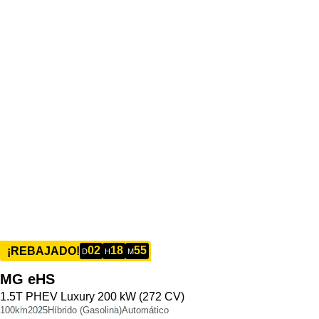
02
18
55
¡REBAJADO!
D
H
M
MG
eHS
1.5T PHEV Luxury 200 kW (272 CV)
100km
2025
Híbrido (Gasolina)
Automático