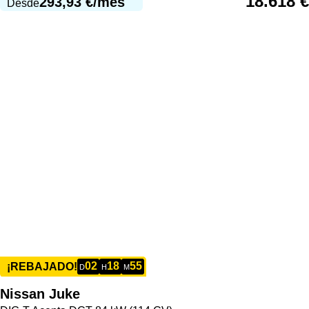
18.618
€
293,93
€
/mes
Desde
02
18
55
¡REBAJADO!
D
H
M
Nissan
Juke