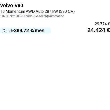
Volvo
V90
T8 Momentum AWD Auto 287 kW (390 CV)
116.057km
2019
Híbrido (Gasolina)
Automático
29.774
€
24.424
€
369,72
€
/mes
Desde