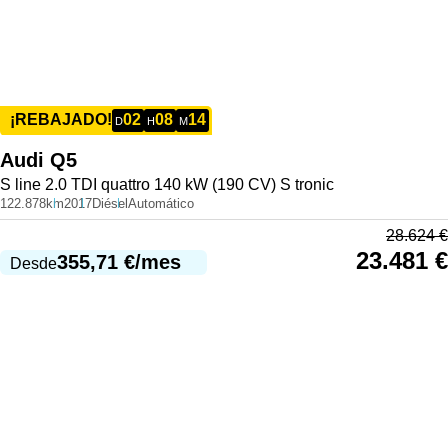
02
08
14
¡REBAJADO!
D
H
M
Audi
Q5
S line 2.0 TDI quattro 140 kW (190 CV) S tronic
122.878km
2017
Diésel
Automático
28.624
€
23.481
€
355,71
€
/mes
Desde