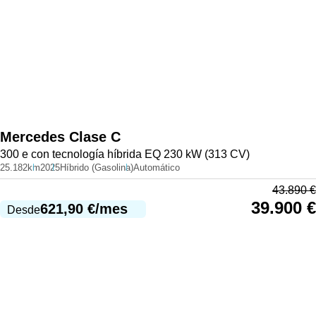
Mercedes
Clase C
300 e con tecnología híbrida EQ 230 kW (313 CV)
25.182km
2025
Híbrido (Gasolina)
Automático
43.890
€
39.900
€
621,90
€
/mes
Desde