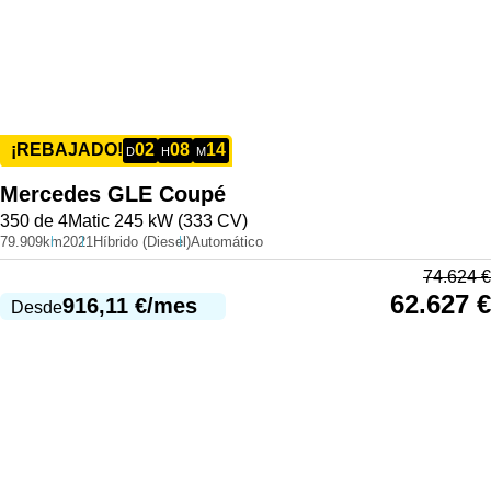
02
08
14
¡REBAJADO!
D
H
M
Mercedes
GLE Coupé
350 de 4Matic 245 kW (333 CV)
79.909km
2021
Híbrido (Diesel)
Automático
74.624
€
62.627
€
916,11
€
/mes
Desde