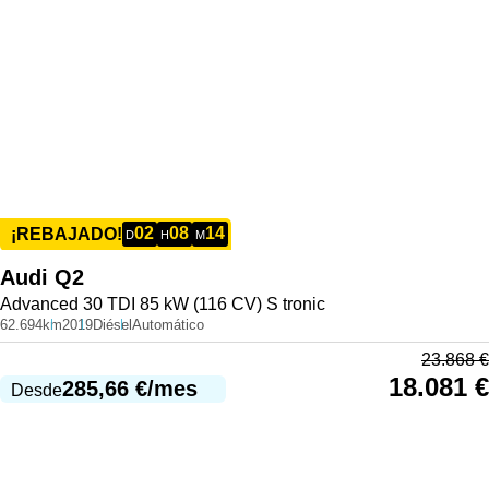
02
08
14
¡REBAJADO!
D
H
M
Audi
Q2
Advanced 30 TDI 85 kW (116 CV) S tronic
62.694km
2019
Diésel
Automático
23.868
€
18.081
€
285,66
€
/mes
Desde