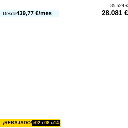
35.524
€
28.081
€
439,77
€
/mes
Desde
02
08
14
¡REBAJADO!
D
H
M