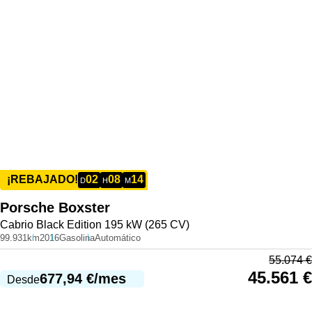
02
08
14
¡REBAJADO!
D
H
M
Porsche
Boxster
Cabrio Black Edition 195 kW (265 CV)
99.931km
2016
Gasolina
Automático
55.074
€
45.561
€
677,94
€
/mes
Desde