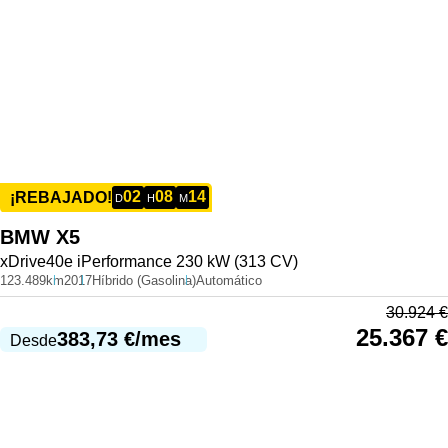
02
08
14
¡REBAJADO!
D
H
M
BMW
X5
xDrive40e iPerformance 230 kW (313 CV)
123.489km
2017
Híbrido (Gasolina)
Automático
30.924
€
25.367
€
383,73
€
/mes
Desde