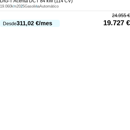
DIG-T Acenta DCT 84 kW (114 CV)
19.060km
2025
Gasolina
Automático
24.955
€
19.727
€
311,02
€
/mes
Desde