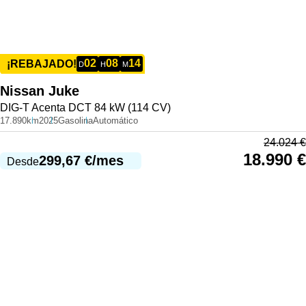
02
08
14
¡REBAJADO!
D
H
M
Nissan
Juke
DIG-T Acenta DCT 84 kW (114 CV)
17.890km
2025
Gasolina
Automático
24.024
€
18.990
€
299,67
€
/mes
Desde