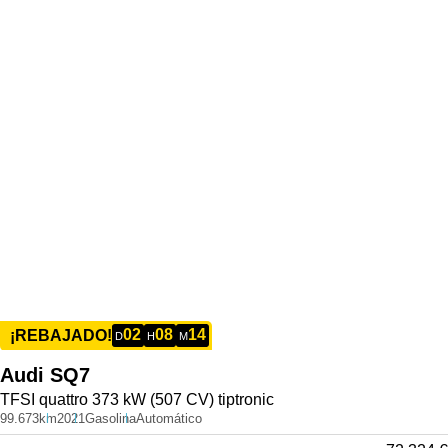
02
08
14
¡REBAJADO!
D
H
M
Audi
SQ7
TFSI quattro 373 kW (507 CV) tiptronic
99.673km
2021
Gasolina
Automático