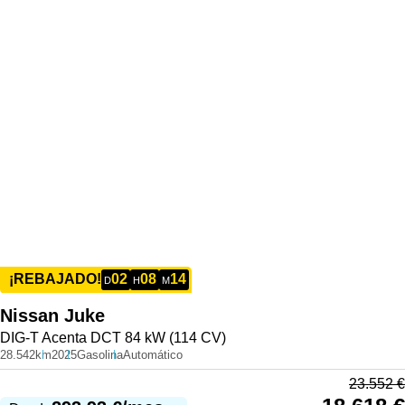
02
08
14
¡REBAJADO!
D
H
M
Nissan
Juke
DIG-T Acenta DCT 84 kW (114 CV)
28.542km
2025
Gasolina
Automático
23.552
€