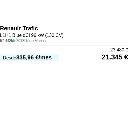
Renault
Trafic
L1H1 Blue dCi 96 kW (130 CV)
57.443km
2023
Diésel
Manual
23.480
€
21.345
€
335,96
€
/mes
Desde