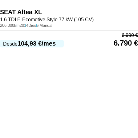
SEAT
Altea XL
1.6 TDI E-Ecomotive Style 77 kW (105 CV)
206.000km
2014
Diésel
Manual
6.990
€
6.790
€
104,93
€
/mes
Desde