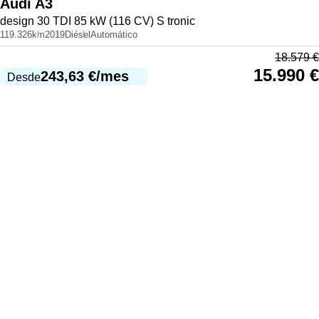
Audi
A3
design 30 TDI 85 kW (116 CV) S tronic
119.326km
2019
Diésel
Automático
18.579
€
15.990
€
243,63
€
/mes
Desde