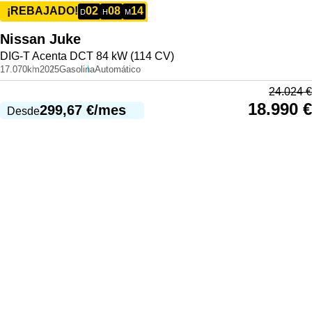
02
08
14
¡REBAJADO!
D
H
M
Nissan
Juke
DIG-T Acenta DCT 84 kW (114 CV)
17.070km
2025
Gasolina
Automático
24.024
€
18.990
€
299,67
€
/mes
Desde