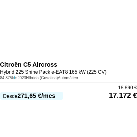
Citroën
C5 Aircross
Hybrid 225 Shine Pack e-EAT8 165 kW (225 CV)
84.875km
2023
Híbrido (Gasolina)
Automático
18.890
€
17.172
€
271,65
€
/mes
Desde
980