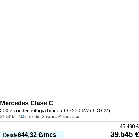
Mercedes
Clase C
300 e con tecnología híbrida EQ 230 kW (313 CV)
21.681km
2025
Híbrido (Gasolina)
Automático
45.490
€
39.545
€
644,32
€
/mes
Desde