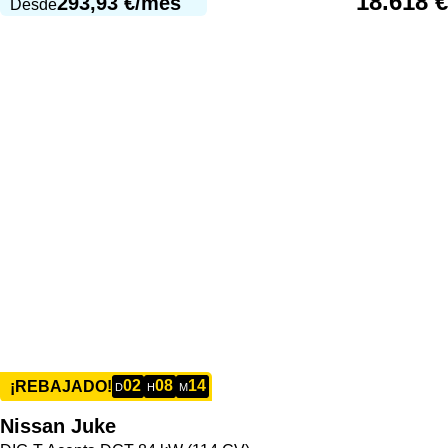
18.618
€
293,93
€
/mes
Desde
02
08
14
¡REBAJADO!
D
H
M
Nissan
Juke