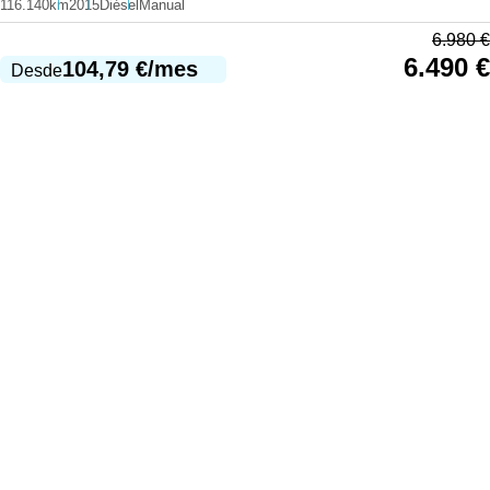
116.140km
2015
Diésel
Manual
6.980
€
6.490
€
104,79
€
/mes
Desde