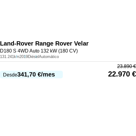
Land-Rover
Range Rover Velar
D180 S 4WD Auto 132 kW (180 CV)
131.241km
2019
Diésel
Automático
23.890
€
22.970
€
341,70
€
/mes
Desde