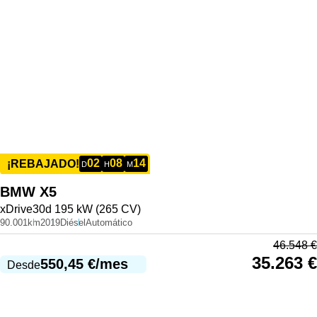
02
08
14
¡REBAJADO!
D
H
M
BMW
X5
xDrive30d 195 kW (265 CV)
90.001km
2019
Diésel
Automático
46.548
€
35.263
€
550,45
€
/mes
Desde