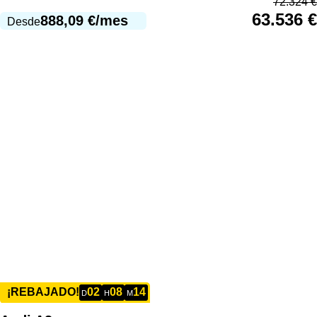
72.324
€
63.536
€
888,09
€
/mes
Desde
02
08
14
¡REBAJADO!
D
H
M