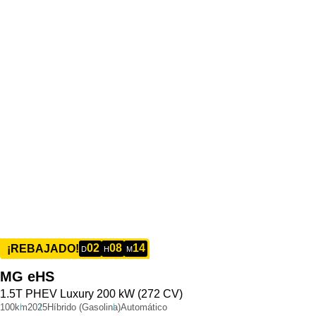
02
08
14
¡REBAJADO!
D
H
M
MG
eHS
1.5T PHEV Luxury 200 kW (272 CV)
100km
2025
Híbrido (Gasolina)
Automático