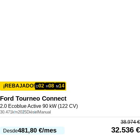
02
08
14
¡REBAJADO!
D
H
M
Ford
Tourneo Connect
2.0 Ecoblue Active 90 kW (122 CV)
30.471km
2025
Diésel
Manual
38.974
€
32.536
€
481,80
€
/mes
Desde