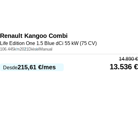
Renault
Kangoo Combi
Life Edition One 1.5 Blue dCi 55 kW (75 CV)
106.445km
2021
Diésel
Manual
14.890
€
13.536
€
215,61
€
/mes
Desde