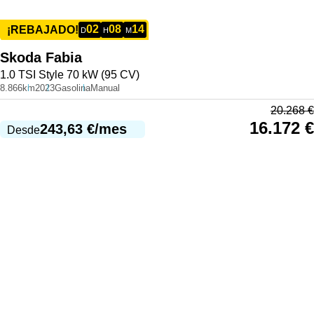
02
08
14
¡REBAJADO!
D
H
M
Skoda
Fabia
1.0 TSI Style 70 kW (95 CV)
8.866km
2023
Gasolina
Manual
20.268
€
16.172
€
243,63
€
/mes
Desde