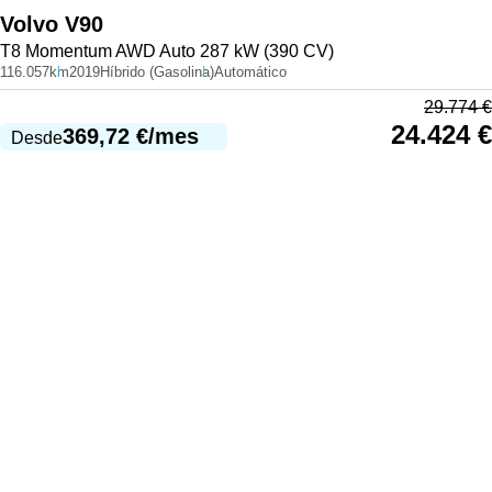
Volvo
V90
T8 Momentum AWD Auto 287 kW (390 CV)
116.057km
2019
Híbrido (Gasolina)
Automático
29.774
€
24.424
€
369,72
€
/mes
Desde