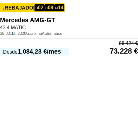
02
08
14
¡REBAJADO!
D
H
M
Mercedes
AMG-GT
43 4 MATIC
39.301km
2020
Gasolina
Automático
88.424
€
73.228
€
1.084,23
€
/mes
Desde