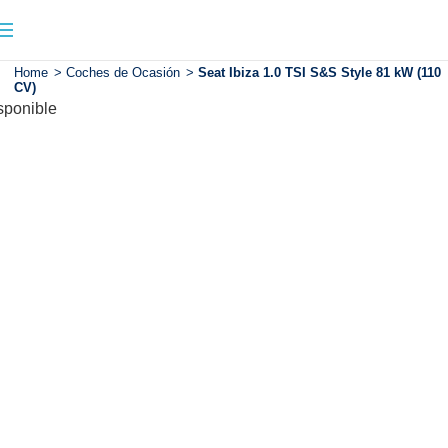
Home
>
Coches de Ocasión
>
Seat Ibiza 1.0 TSI S&S Style 81 kW (110
CV)
sponible