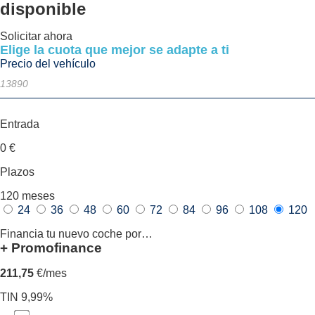
disponible
Solicitar ahora
Elige la cuota que mejor se adapte a ti
Precio del vehículo
Entrada
0
€
Plazos
120
meses
24
36
48
60
72
84
96
108
120
Financia tu nuevo coche por…
+ Promofinance
211,75
€/mes
TIN 9,99%