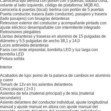
Carrocería tipo berlina con portón con 5 puertas, batalla corta,
volante al lado izquierdo, código de plataforma: MQB A0,
carrocería & puertas (local): berlina con portón de 5 puertas
Puerta conductor, trasera (lado conductor), pasajero y trasera
(lado pasajero) con bisagras delanteras
Retrovisor exterior del conductor y acompañante pintado con
ajuste eléctrico desempañable con intermitente integrado
Retrovisores plegables
Llantas delanteras y traseras en aluminio de 15 pulgadas de
diámetro y 5,5 pulgadas de ancho 38,1 y 14,0
Luces antiniebla delanteras
Faros con lente elipsoidal, bombilla LED y luz larga con
bombilla LED
Pintura solida
Interior
Acabados de lujo: pomo de la palanca de cambios en aluminio
y cuero
Toma/s de 12v en los asientos delanteros
Cinco plazas ( 2+3 )
Asientos de tela (material principal) y de tela (material
secundario)
Asiento delantero del conductor individual, ajuste longitudinal
manual y ajuste manual en altura con ajuste manual del