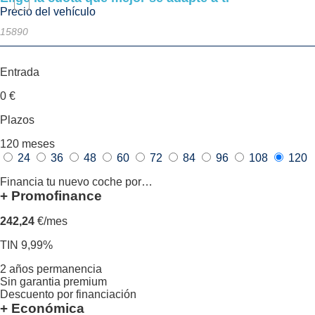
Precio del vehículo
Entrada
0
€
Plazos
120
meses
24
36
48
60
72
84
96
108
120
Financia tu nuevo coche por…
+ Promofinance
242,24
€/mes
TIN 9,99%
2 años permanencia
Sin garantia premium
Descuento por financiación
+ Económica