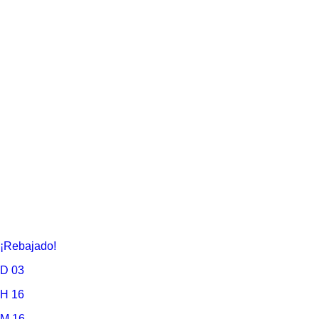
¡Rebajado!
D
03
H
16
M
16