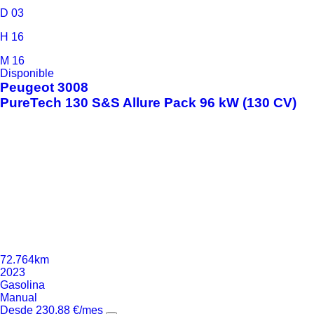
D
03
H
16
M
16
Disponible
Peugeot
3008
PureTech 130 S&S Allure Pack 96 kW (130 CV)
72.764km
2023
Gasolina
Manual
Desde
230,88
€
/mes