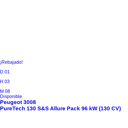
¡Rebajado!
D
01
H
03
M
08
Disponible
Peugeot
3008
PureTech 130 S&S Allure Pack 96 kW (130 CV)