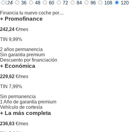
24
36
48
60
72
84
96
108
120
Financia tu nuevo coche por…
+ Promofinance
242,24
€/mes
TIN 9,99%
2 años permanencia
Sin garantia premium
Descuento por financiación
+ Económica
229,62
€/mes
TIN 7,99%
Sin permanencia
1 Año de garantía premium
Vehículo de cortesía
+ La más completa
236,63
€/mes