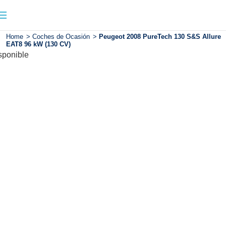
Home
>
Coches de Ocasión
>
Peugeot 2008 PureTech 130 S&S Allure
EAT8 96 kW (130 CV)
sponible