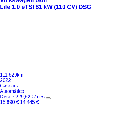
Volkswagen
Golf
Life 1.0 eTSI 81 kW (110 CV) DSG
111.629km
2022
Gasolina
Automático
Desde
229,62
€
/mes
15.890
€
14.445
€