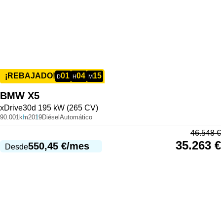
01
04
15
¡REBAJADO!
D
H
M
BMW
X5
xDrive30d 195 kW (265 CV)
90.001km
2019
Diésel
Automático
46.548
€
35.263
€
550,45
€
/mes
Desde