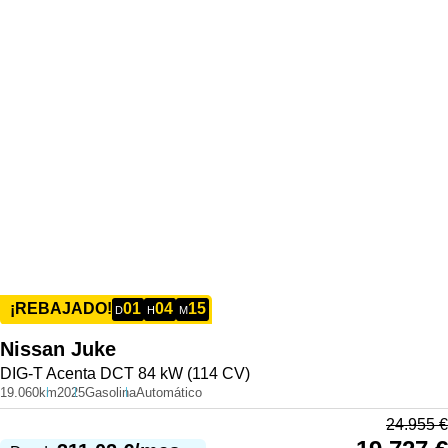
01
04
15
¡REBAJADO!
D
H
M
Nissan
Juke
DIG-T Acenta DCT 84 kW (114 CV)
19.060km
2025
Gasolina
Automático
24.955
€