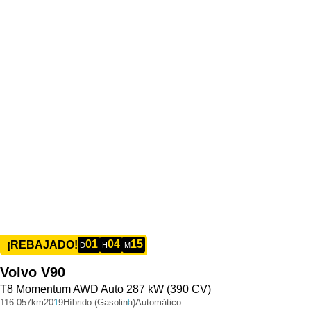
01
04
15
¡REBAJADO!
D
H
M
Volvo
V90
T8 Momentum AWD Auto 287 kW (390 CV)
116.057km
2019
Híbrido (Gasolina)
Automático