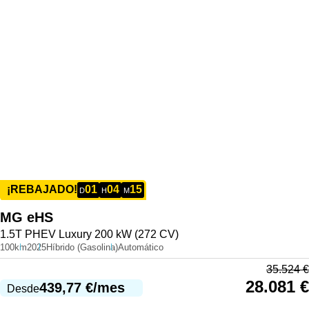
01
04
15
¡REBAJADO!
D
H
M
MG
eHS
1.5T PHEV Luxury 200 kW (272 CV)
100km
2025
Híbrido (Gasolina)
Automático
35.524
€
28.081
€
439,77
€
/mes
Desde