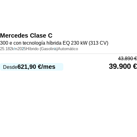
Mercedes
Clase C
300 e con tecnología híbrida EQ 230 kW (313 CV)
25.182km
2025
Híbrido (Gasolina)
Automático
43.890
€
39.900
€
621,90
€
/mes
Desde