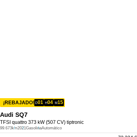
01
04
15
¡REBAJADO!
D
H
M
Audi
SQ7
TFSI quattro 373 kW (507 CV) tiptronic
99.673km
2021
Gasolina
Automático