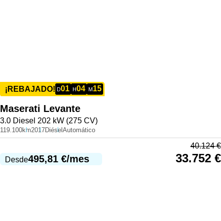
01
04
15
¡REBAJADO!
D
H
M
Maserati
Levante
3.0 Diesel 202 kW (275 CV)
119.100km
2017
Diésel
Automático
40.124
€
33.752
€
495,81
€
/mes
Desde