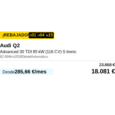
01
04
15
¡REBAJADO!
D
H
M
Audi
Q2
Advanced 30 TDI 85 kW (116 CV) S tronic
62.694km
2019
Diésel
Automático
23.868
€
18.081
€
285,66
€
/mes
Desde