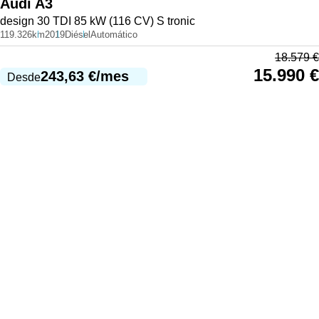
Audi
A3
design 30 TDI 85 kW (116 CV) S tronic
119.326km
2019
Diésel
Automático
18.579
€
15.990
€
243,63
€
/mes
Desde