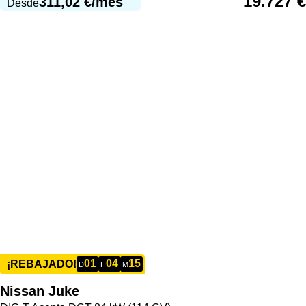
19.727
€
311,02
€
/mes
Desde
01
04
15
¡REBAJADO!
D
H
M
Nissan
Juke