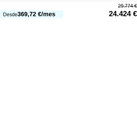
29.774
€
24.424
€
369,72
€
/mes
Desde