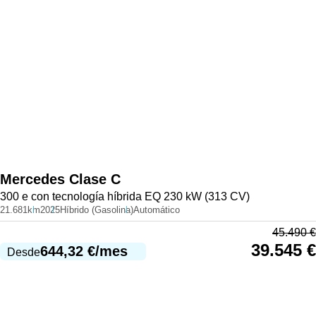
Mercedes
Clase C
300 e con tecnología híbrida EQ 230 kW (313 CV)
21.681km
2025
Híbrido (Gasolina)
Automático
45.490
€
39.545
€
644,32
€
/mes
Desde