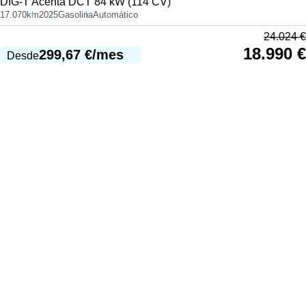
DIG-T Acenta DCT 84 kW (114 CV)
17.070km
2025
Gasolina
Automático
24.024
€
18.990
€
299,67
€
/mes
Desde