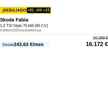
01
04
15
¡REBAJADO!
D
H
M
Skoda
Fabia
1.0 TSI Style 70 kW (95 CV)
8.866km
2023
Gasolina
Manual
20.268
€
16.172
€
243,63
€
/mes
Desde