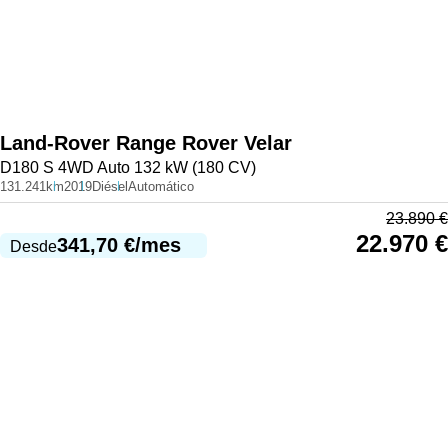
Land-Rover
Range Rover Velar
D180 S 4WD Auto 132 kW (180 CV)
131.241km
2019
Diésel
Automático
23.890
€
22.970
€
341,70
€
/mes
Desde