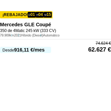
01
04
15
¡REBAJADO!
D
H
M
Mercedes
GLE Coupé
350 de 4Matic 245 kW (333 CV)
79.909km
2021
Híbrido (Diesel)
Automático
74.624
€
62.627
€
916,11
€
/mes
Desde