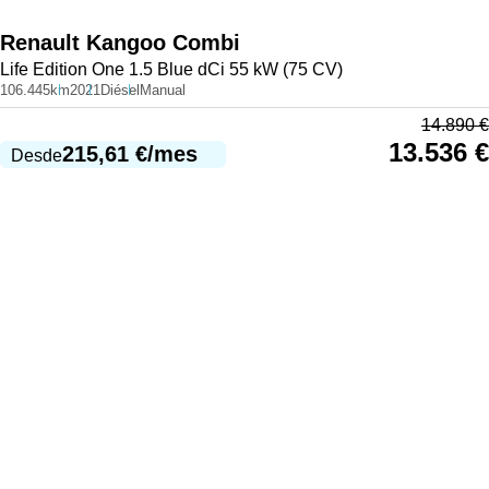
Renault
Kangoo Combi
Life Edition One 1.5 Blue dCi 55 kW (75 CV)
106.445km
2021
Diésel
Manual
14.890
€
13.536
€
215,61
€
/mes
Desde