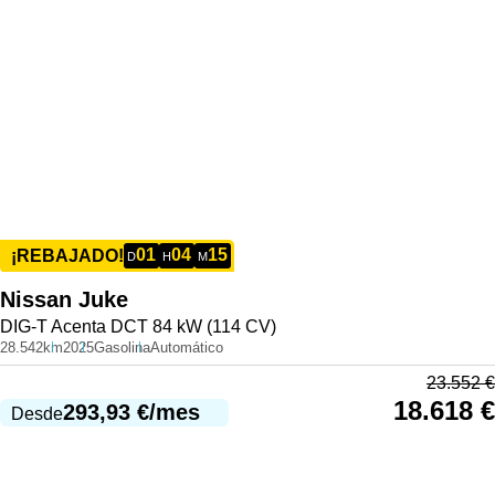
01
04
15
¡REBAJADO!
D
H
M
Nissan
Juke
DIG-T Acenta DCT 84 kW (114 CV)
28.542km
2025
Gasolina
Automático
23.552
€
18.618
€
293,93
€
/mes
Desde