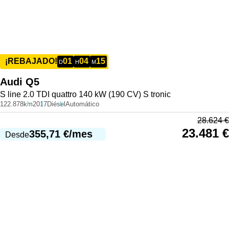
01
04
15
¡REBAJADO!
D
H
M
Audi
Q5
S line 2.0 TDI quattro 140 kW (190 CV) S tronic
122.878km
2017
Diésel
Automático
28.624
€
23.481
€
355,71
€
/mes
Desde