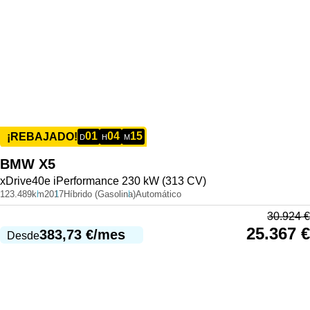
01
04
15
¡REBAJADO!
D
H
M
BMW
X5
xDrive40e iPerformance 230 kW (313 CV)
123.489km
2017
Híbrido (Gasolina)
Automático
30.924
€
25.367
€
383,73
€
/mes
Desde