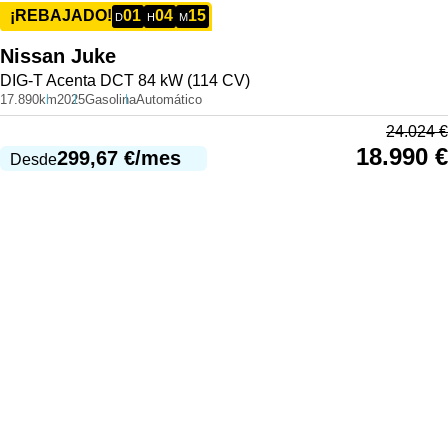
01
04
15
¡REBAJADO!
D
H
M
Nissan
Juke
DIG-T Acenta DCT 84 kW (114 CV)
17.890km
2025
Gasolina
Automático
24.024
€
18.990
€
299,67
€
/mes
Desde