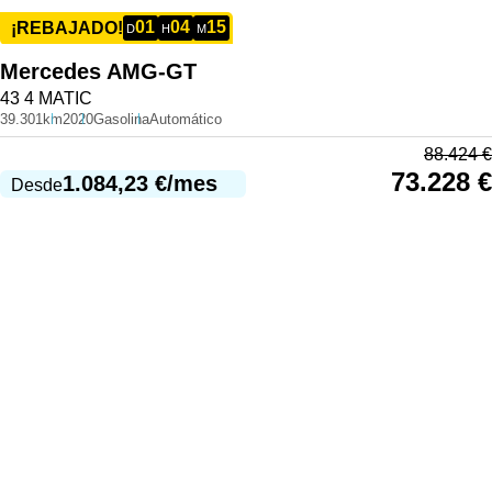
01
04
15
¡REBAJADO!
D
H
M
Mercedes
AMG-GT
43 4 MATIC
39.301km
2020
Gasolina
Automático
88.424
€
73.228
€
1.084,23
€
/mes
Desde