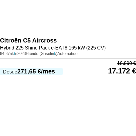
Citroën
C5 Aircross
Hybrid 225 Shine Pack e-EAT8 165 kW (225 CV)
84.875km
2023
Híbrido (Gasolina)
Automático
18.890
€
17.172
€
271,65
€
/mes
Desde