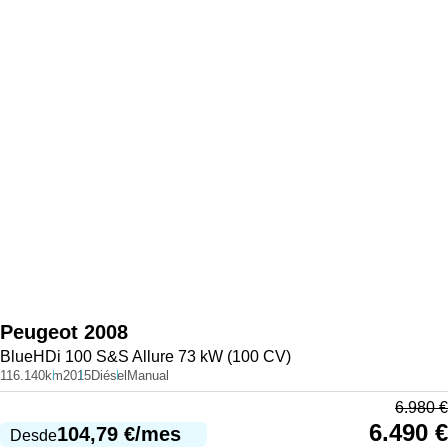
Peugeot
2008
BlueHDi 100 S&S Allure 73 kW (100 CV)
116.140km
2015
Diésel
Manual
6.980
€
6.490
€
104,79
€
/mes
Desde