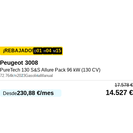
01
04
15
¡REBAJADO!
D
H
M
Peugeot
3008
PureTech 130 S&S Allure Pack 96 kW (130 CV)
72.764km
2023
Gasolina
Manual
17.578
€
14.527
€
230,88
€
/mes
Desde
977