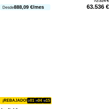
72.324
€
63.536
€
888,09
€
/mes
Desde
01
04
15
¡REBAJADO!
D
H
M