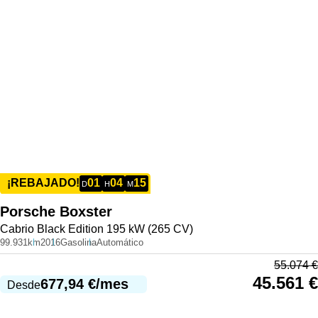
01
04
15
¡REBAJADO!
D
H
M
Porsche
Boxster
Cabrio Black Edition 195 kW (265 CV)
99.931km
2016
Gasolina
Automático
55.074
€
45.561
€
677,94
€
/mes
Desde