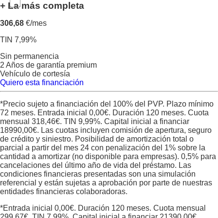
+ La más completa
306,68
€/mes
TIN 7,99%
Sin permanencia
2 Años de garantía premium
Vehículo de cortesía
Quiero esta financiación
*Precio sujeto a financiación del 100% del PVP. Plazo mínimo
72 meses. Entrada inicial
0,00
€. Duración
120
meses. Cuota
mensual
318,46
€. TIN
9,99
%. Capital inicial a financiar
18990,00
€. Las cuotas incluyen comisión de apertura, seguro
de crédito y siniestro. Posibilidad de amortización total o
parcial a partir del mes 24 con penalización del 1% sobre la
cantidad a amortizar (no disponible para empresas). 0,5% para
cancelaciones del último año de vida del préstamo. Las
condiciones financieras presentadas son una simulación
referencial y están sujetas a aprobación por parte de nuestras
entidades financieras colaboradoras.
*Entrada inicial
0,00
€. Duración
120
meses. Cuota mensual
299,67
€. TIN
7,99
%. Capital inicial a financiar
21390,00
€,