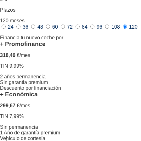
Plazos
120
meses
24
36
48
60
72
84
96
108
120
Financia tu nuevo coche por…
+ Promofinance
318,46
€/mes
TIN 9,99%
2 años permanencia
Sin garantia premium
Descuento por financiación
+ Económica
299,67
€/mes
TIN 7,99%
Sin permanencia
1 Año de garantía premium
Vehículo de cortesía