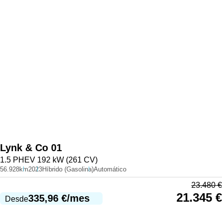
Lynk & Co
01
1.5 PHEV 192 kW (261 CV)
56.928km
2023
Híbrido (Gasolina)
Automático
23.480
€
21.345
€
335,96
€
/mes
Desde