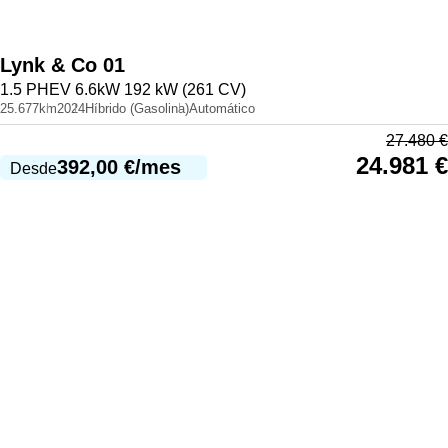
Lynk & Co
01
1.5 PHEV 6.6kW 192 kW (261 CV)
25.677km
2024
Híbrido (Gasolina)
Automático
27.480
€
24.981
€
392,00
€
/mes
Desde