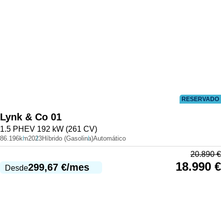
RESERVADO
Lynk & Co
01
1.5 PHEV 192 kW (261 CV)
86.196km
2023
Híbrido (Gasolina)
Automático
20.890
€
18.990
€
299,67
€
/mes
Desde