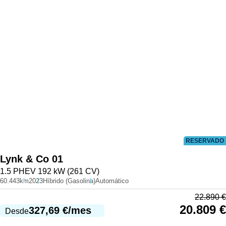
RESERVADO
Lynk & Co
01
1.5 PHEV 192 kW (261 CV)
60.443km
2023
Híbrido (Gasolina)
Automático
22.890
€
20.809
€
327,69
€
/mes
Desde