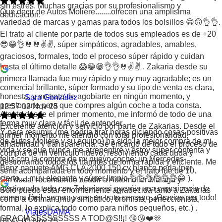
sin estrés. Muchas gracias por su profesionalismo y
Qué decir de Autos Moliére........ofrecen una amplísima
dedicación.
variedad de marcas y gamas para todos los bolsillos 😁🙃👌👌.
El trato al cliente por parte de todos sus empleados es de +20
😎😁👌🤘🤘✌️✌️, súper simpáticos, agradables, amables,
graciosos, formales, todo el proceso súper rápido y cuidan
hasta el último detalle 😱😁😁👌👌🤘✌️✌️ . Zakaria desde su
primera llamada fue muy rápido y muy muy agradable; es un
comercial brillante, súper formado y su tipo de venta es clara,
honesta, y no trata de agobiarte en ningún momento, y
Sara González
presionarte para que compres algún coche a toda consta.
12:57 12 Nov 25
Atento desde el primer momento, me informó de todo de una
forma muy clara y fácil de entender.
Excelente atención y servicio por parte de Zakarias. Desde el
Y para resumir, (me podría tirar horas diciendo cosas positivas
primer momento me atendió con total profesionalidad,
de Autos Moliére y su equipo) ha sido la mejor compra de mi
amabilidad y transparencia. Se encargó de todo el proceso de
vida y se que nunca me arrepentiré y estoy súper contenta y
compra de mi vehículo nuevo, resolviendo cada duda y
felíz con la compra de mi nuevo coche: un Mercedes-
gestionando todos los trámites de forma rápida y eficiente. Me
Benz paquete AMG CLA 2000 150 cv blanco perla (por
sentí acompañada en todo momento y el trato fue de 10.
cierto.....muy elegante y súper limpio 👌👌👌👌👌👌😁 ).
Sin duda, recomiendo acudir a Automolier Málaga y
gestionarlo todo con Zakarias si queréis una experiencia de
Sólo puedo estar enormemente agradecida tanto a Zakarias
compra fácil, segura y con un trato cercano. ¡Gracias por todo!
como a Othman (muy simpático, bromista, perfeccionista,
formal, lo explica todo como para niños pequeños, etc.) .
ViajesDAMA
GRACIASSSSSSSSS A TOD@S!!¡! 😘😘❤️🫶
09:42 05 Nov 25