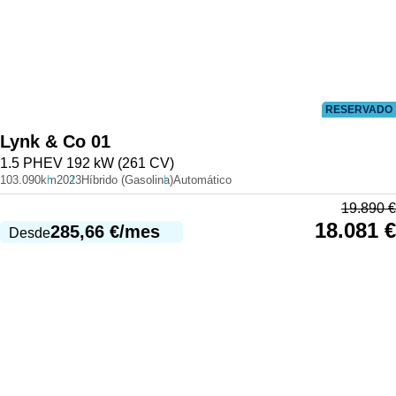
RESERVADO
Lynk & Co
01
1.5 PHEV 192 kW (261 CV)
103.090km
2023
Híbrido (Gasolina)
Automático
19.890
€
18.081
€
285,66
€
/mes
Desde