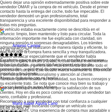
Quiero dejar una opinión extremadamente positiva sobre este
vendedor OMAR y la compra de mi vehículo. Desde el primer
contacto hasta la entrega del coche, todo fue impecable. El
vendedor demostró un gran profesionalismo, total
transparencia y una excelente disponibilidad para responder a
todas mis preguntas.
El vehículo estaba exactamente como se describía en el
anuncio: limpio, bien mantenido y listo para circular. Toda la
información importante me fue explicada con claridad, sin
ninguna presión ni sorpresas desagradables. Los trámites
Antonio Campo
administrativos se realizaron de manera rápida y eficiente, lo
17:49 16 Dec 25
que hizo que la compra fuera sencilla y muy tranquilizadora.
Quiero destacar especialmente que el vendedor habla
Excelente equipo mi primer coche en españa me aclararon
español, inglés, francés y árabe, lo cual facilita enormemente
todas las dudas , su atención fue súper el equipo de
la comunicación y genera aún más confianza durante todo el
comerciales , y personal de operaciones para poner muy coche
proceso de compra. Este detalle marca realmente la diferencia
impoluto y llevármelo.
y demuestra su profesionalismo y atención al cliente.
Ahora a disfrutarlo con mi familia .
También quiero resaltar su honestidad, sus buenos consejos y
su excelente trato. Se nota que conoce muy bien su trabajo y
Gracias familia de autos Moliere.
que se preocupa sinceramente por la satisfacción de sus
clientes. Hoy en día es poco común encontrar un vendedor tan
serio, confiable y profesional.
Recomiendo a este vendedor con total confianza a cualquier
Maria Isabel Águila Cano
persona que esté buscando comprar un vehículo sin
04:48 19 Nov 25
preocupaciones. Una experiencia de compra muy agradable y