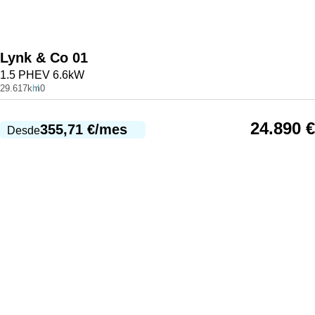
Lynk & Co
01
1.5 PHEV 6.6kW
29.617km
0
24.890
€
355,71
€
/mes
Desde