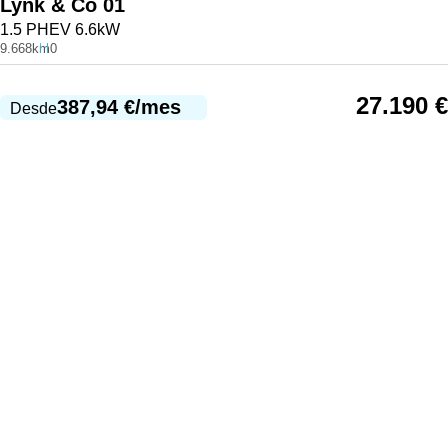
Lynk & Co
01
1.5 PHEV 6.6kW
9.668km
0
27.190
€
387,94
€
/mes
Desde