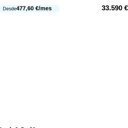
33.590
€
477,60
€
/mes
Desde