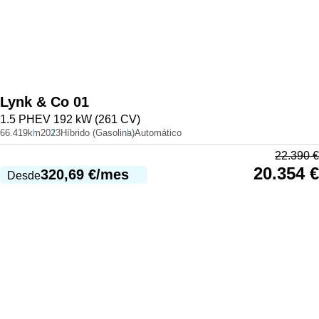
Lynk & Co
01
1.5 PHEV 192 kW (261 CV)
66.419km
2023
Híbrido (Gasolina)
Automático
22.390
€
20.354
€
320,69
€
/mes
Desde