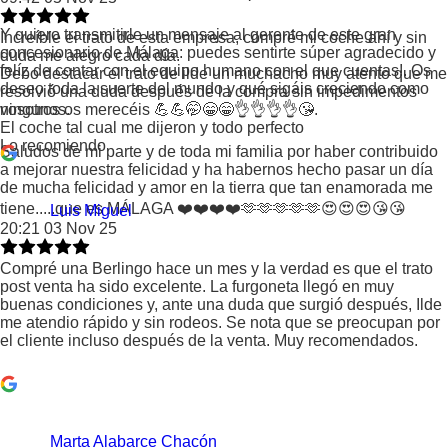
Y quiero transmitirle un mensaje al gerente de este gran
Increíble el trato de esta empresa, compré mi coche ahí y sin
concesionario de Málaga: puedes sentirte súper agradecido y
duda me alegro cada día.
felíz de contar con el equipo humano con el que cuentas!. Os
Debo destacar el trato de ilde un muchacho muy atento que me
deseo toda la suerte del mundo y qué sigáis creciendo como
resolvió una duda después de la compra sin impedimentos
vosotros os merecéis 💪💪🤭😁😁👌👌👌👌😘.
ningunos.
El coche tal cual me dijeron y todo perfecto
Lo recomiendo
Saludos de mi parte y de toda mi familia por haber contribuido
a mejorar nuestra felicidad y ha habernos hecho pasar un día
de mucha felicidad y amor en la tierra que tan enamorada me
tiene.....que es MÁLAGA ❤️❤️❤️❤️🫶🫶🫶🫶🫶😍😍😍😘😘
Luis Miguel
20:21 03 Nov 25
Compré una Berlingo hace un mes y la verdad es que el trato
post venta ha sido excelente. La furgoneta llegó en muy
buenas condiciones y, ante una duda que surgió después, Ilde
me atendio rápido y sin rodeos. Se nota que se preocupan por
el cliente incluso después de la venta. Muy recomendados.
Marta Alabarce Chacón