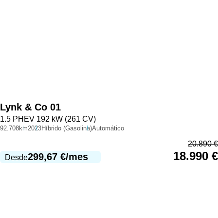
Lynk & Co
01
1.5 PHEV 192 kW (261 CV)
92.708km
2023
Híbrido (Gasolina)
Automático
20.890
€
18.990
€
299,67
€
/mes
Desde