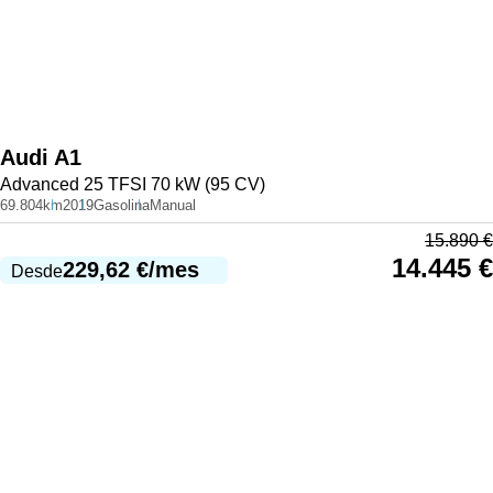
Audi
A1
Advanced 25 TFSI 70 kW (95 CV)
69.804km
2019
Gasolina
Manual
15.890
€
14.445
€
229,62
€
/mes
Desde