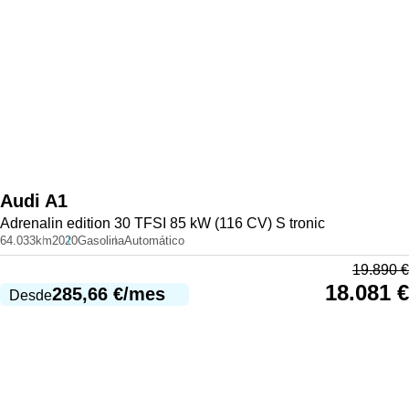
Audi
A1
Adrenalin edition 30 TFSI 85 kW (116 CV) S tronic
64.033km
2020
Gasolina
Automático
19.890
€
18.081
€
285,66
€
/mes
Desde