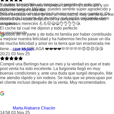
Y quiero transmitirle un mensaje al gerente de este gran
Increíble el trato de esta empresa, compré mi coche ahí y sin
concesionario de Málaga: puedes sentirte súper agradecido y
duda me alegro cada día.
felíz de contar con el equipo humano con el que cuentas!. Os
Debo destacar el trato de ilde un muchacho muy atento que me
deseo toda la suerte del mundo y qué sigáis creciendo como
resolvió una duda después de la compra sin impedimentos
vosotros os merecéis 💪💪🤭😁😁👌👌👌👌😘.
ningunos.
El coche tal cual me dijeron y todo perfecto
Lo recomiendo
Saludos de mi parte y de toda mi familia por haber contribuido
a mejorar nuestra felicidad y ha habernos hecho pasar un día
de mucha felicidad y amor en la tierra que tan enamorada me
tiene.....que es MÁLAGA ❤️❤️❤️❤️🫶🫶🫶🫶🫶😍😍😍😘😘
Luis Miguel
20:21 03 Nov 25
Compré una Berlingo hace un mes y la verdad es que el trato
post venta ha sido excelente. La furgoneta llegó en muy
buenas condiciones y, ante una duda que surgió después, Ilde
me atendio rápido y sin rodeos. Se nota que se preocupan por
el cliente incluso después de la venta. Muy recomendados.
Marta Alabarce Chacón
14:58 03 Nov 25