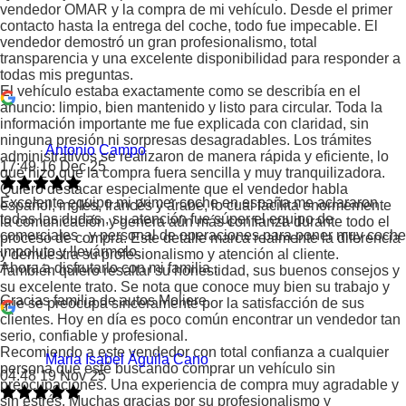
vendedor OMAR y la compra de mi vehículo. Desde el primer
contacto hasta la entrega del coche, todo fue impecable. El
vendedor demostró un gran profesionalismo, total
transparencia y una excelente disponibilidad para responder a
todas mis preguntas.
El vehículo estaba exactamente como se describía en el
anuncio: limpio, bien mantenido y listo para circular. Toda la
información importante me fue explicada con claridad, sin
ninguna presión ni sorpresas desagradables. Los trámites
Antonio Campo
administrativos se realizaron de manera rápida y eficiente, lo
17:49 16 Dec 25
que hizo que la compra fuera sencilla y muy tranquilizadora.
Quiero destacar especialmente que el vendedor habla
Excelente equipo mi primer coche en españa me aclararon
español, inglés, francés y árabe, lo cual facilita enormemente
todas las dudas , su atención fue súper el equipo de
la comunicación y genera aún más confianza durante todo el
comerciales , y personal de operaciones para poner muy coche
proceso de compra. Este detalle marca realmente la diferencia
impoluto y llevármelo.
y demuestra su profesionalismo y atención al cliente.
Ahora a disfrutarlo con mi familia .
También quiero resaltar su honestidad, sus buenos consejos y
su excelente trato. Se nota que conoce muy bien su trabajo y
Gracias familia de autos Moliere.
que se preocupa sinceramente por la satisfacción de sus
clientes. Hoy en día es poco común encontrar un vendedor tan
serio, confiable y profesional.
Recomiendo a este vendedor con total confianza a cualquier
Maria Isabel Águila Cano
persona que esté buscando comprar un vehículo sin
04:48 19 Nov 25
preocupaciones. Una experiencia de compra muy agradable y
sin estrés. Muchas gracias por su profesionalismo y