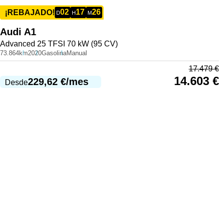
02
17
26
¡REBAJADO!
D
H
M
Audi
A1
Advanced 25 TFSI 70 kW (95 CV)
73.864km
2020
Gasolina
Manual
17.479
€
14.603
€
229,62
€
/mes
Desde