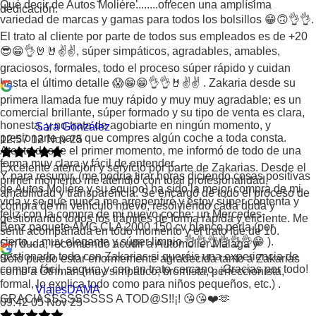
Qué decir de Autos Moliére........ofrecen una amplísima
dedicación.
variedad de marcas y gamas para todos los bolsillos 😁🙃👌👌.
El trato al cliente por parte de todos sus empleados es de +20
😎😁👌🤘🤘✌️✌️, súper simpáticos, agradables, amables,
graciosos, formales, todo el proceso súper rápido y cuidan
hasta el último detalle 😱😁😁👌👌🤘✌️✌️ . Zakaria desde su
primera llamada fue muy rápido y muy muy agradable; es un
comercial brillante, súper formado y su tipo de venta es clara,
honesta, y no trata de agobiarte en ningún momento, y
Sara González
presionarte para que compres algún coche a toda consta.
12:57 12 Nov 25
Atento desde el primer momento, me informó de todo de una
forma muy clara y fácil de entender.
Excelente atención y servicio por parte de Zakarias. Desde el
Y para resumir, (me podría tirar horas diciendo cosas positivas
primer momento me atendió con total profesionalidad,
de Autos Moliére y su equipo) ha sido la mejor compra de mi
amabilidad y transparencia. Se encargó de todo el proceso de
vida y se que nunca me arrepentiré y estoy súper contenta y
compra de mi vehículo nuevo, resolviendo cada duda y
felíz con la compra de mi nuevo coche: un Mercedes-
gestionando todos los trámites de forma rápida y eficiente. Me
Benz paquete AMG CLA 2000 150 cv blanco perla (por
sentí acompañada en todo momento y el trato fue de 10.
cierto.....muy elegante y súper limpio 👌👌👌👌👌👌😁 ).
Sin duda, recomiendo acudir a Automolier Málaga y
gestionarlo todo con Zakarias si queréis una experiencia de
Sólo puedo estar enormemente agradecida tanto a Zakarias
compra fácil, segura y con un trato cercano. ¡Gracias por todo!
como a Othman (muy simpático, bromista, perfeccionista,
formal, lo explica todo como para niños pequeños, etc.) .
ViajesDAMA
GRACIASSSSSSSSS A TOD@S!!¡! 😘😘❤️🫶
09:42 05 Nov 25