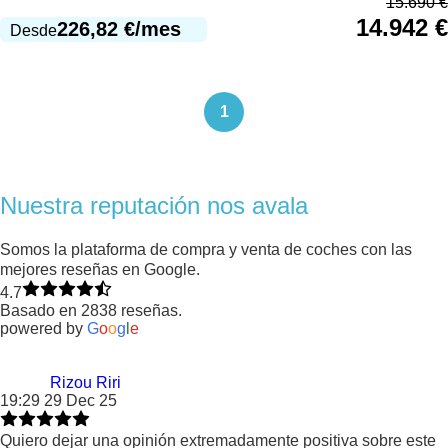
15.690
€
14.942
€
226,82
€
/mes
Desde
1
Nuestra reputación nos avala
Somos la plataforma de compra y venta de coches con las
mejores reseñas en Google.
4.7
Basado en 2838 reseñas.
powered by
G
o
o
g
l
e
Rizou Riri
19:29 29 Dec 25
Quiero dejar una opinión extremadamente positiva sobre este