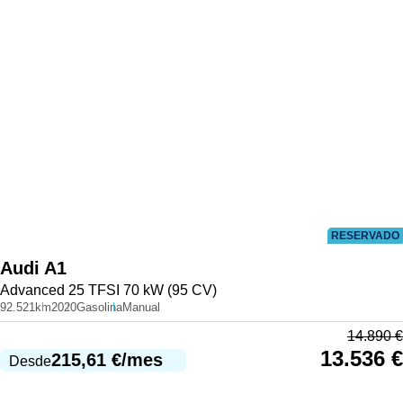
RESERVADO
Audi
A1
Advanced 25 TFSI 70 kW (95 CV)
92.521km
2020
Gasolina
Manual
14.890
€
13.536
€
215,61
€
/mes
Desde