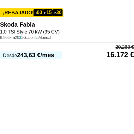
00
15
30
¡REBAJADO!
D
H
M
Skoda
Fabia
1.0 TSI Style 70 kW (95 CV)
8.866km
2023
Gasolina
Manual
20.268
€
16.172
€
243,63
€
/mes
Desde