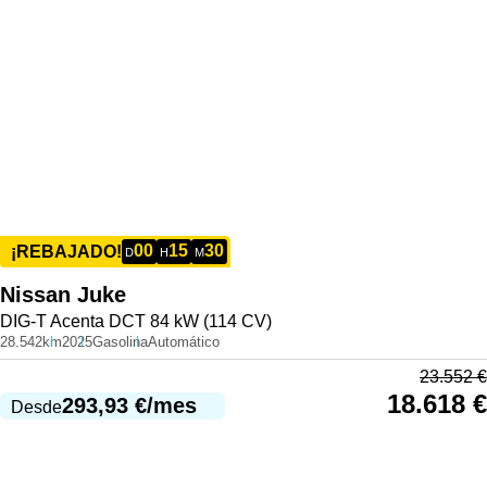
00
15
30
¡REBAJADO!
D
H
M
Nissan
Juke
DIG-T Acenta DCT 84 kW (114 CV)
28.542km
2025
Gasolina
Automático
23.552
€
18.618
€
293,93
€
/mes
Desde