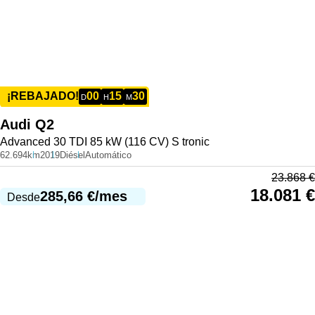
00
15
30
¡REBAJADO!
D
H
M
Audi
Q2
Advanced 30 TDI 85 kW (116 CV) S tronic
62.694km
2019
Diésel
Automático
23.868
€
18.081
€
285,66
€
/mes
Desde