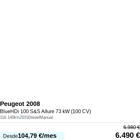
Peugeot
2008
BlueHDi 100 S&S Allure 73 kW (100 CV)
116.140km
2015
Diésel
Manual
6.980
€
6.490
€
104,79
€
/mes
Desde