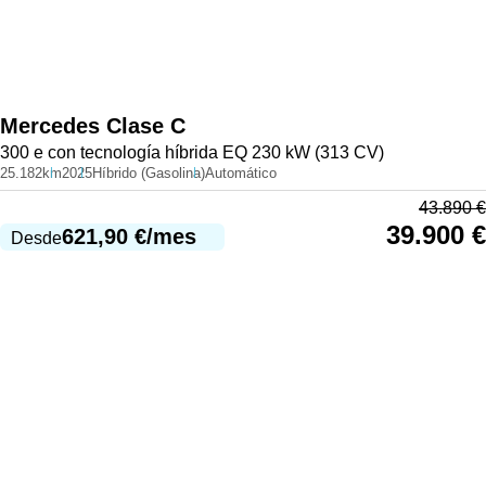
Mercedes
Clase C
300 e con tecnología híbrida EQ 230 kW (313 CV)
25.182km
2025
Híbrido (Gasolina)
Automático
43.890
€
39.900
€
621,90
€
/mes
Desde