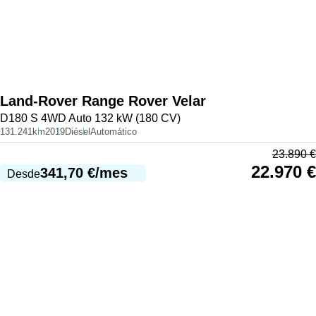
Land-Rover
Range Rover Velar
D180 S 4WD Auto 132 kW (180 CV)
131.241km
2019
Diésel
Automático
23.890
€
22.970
€
341,70
€
/mes
Desde