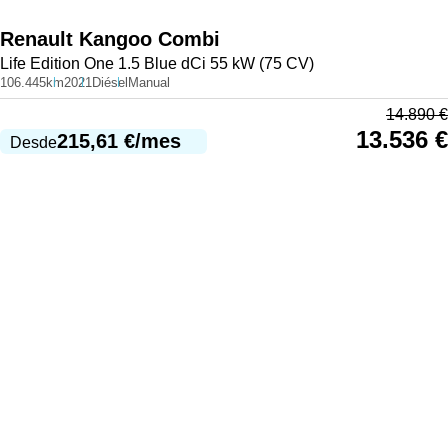
Renault
Kangoo Combi
Life Edition One 1.5 Blue dCi 55 kW (75 CV)
106.445km
2021
Diésel
Manual
14.890
€
13.536
€
215,61
€
/mes
Desde