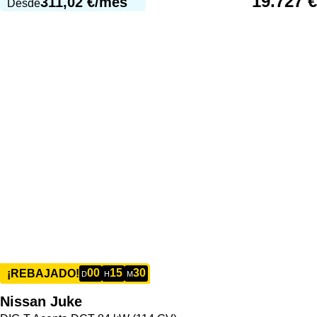
19.727
€
311,02
€
/mes
Desde
00
15
30
¡REBAJADO!
D
H
M
Nissan
Juke