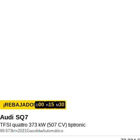
00
15
30
¡REBAJADO!
D
H
M
Audi
SQ7
TFSI quattro 373 kW (507 CV) tiptronic
99.673km
2021
Gasolina
Automático