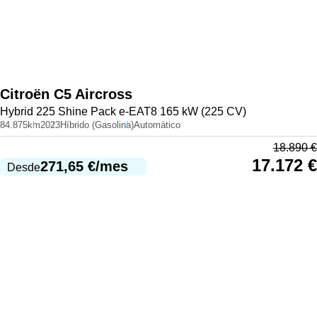
Citroën
C5 Aircross
Hybrid 225 Shine Pack e-EAT8 165 kW (225 CV)
84.875km
2023
Híbrido (Gasolina)
Automático
18.890
€
17.172
€
271,65
€
/mes
Desde