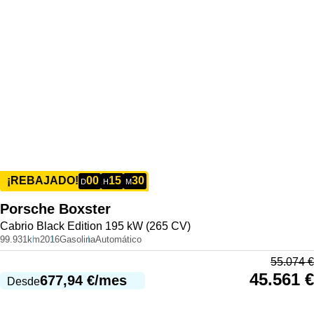
00
15
30
¡REBAJADO!
D
H
M
Porsche
Boxster
Cabrio Black Edition 195 kW (265 CV)
99.931km
2016
Gasolina
Automático
55.074
€
45.561
€
677,94
€
/mes
Desde