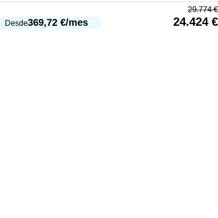
29.774
€
24.424
€
369,72
€
/mes
Desde