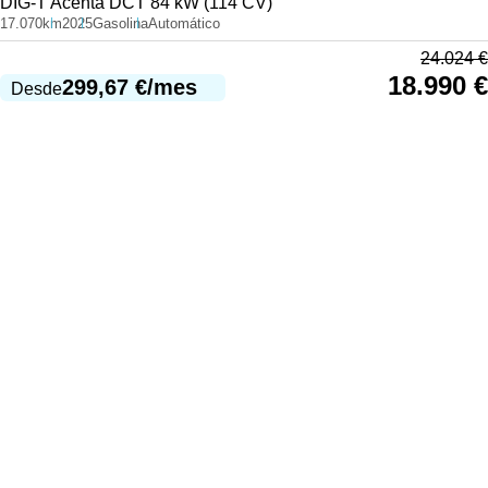
DIG-T Acenta DCT 84 kW (114 CV)
17.070km
2025
Gasolina
Automático
24.024
€
18.990
€
299,67
€
/mes
Desde