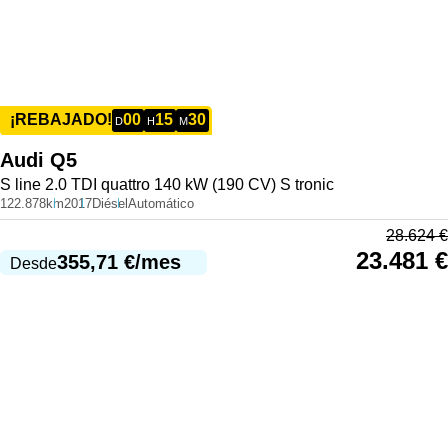
00
15
30
¡REBAJADO!
D
H
M
Audi
Q5
S line 2.0 TDI quattro 140 kW (190 CV) S tronic
122.878km
2017
Diésel
Automático
28.624
€
23.481
€
355,71
€
/mes
Desde