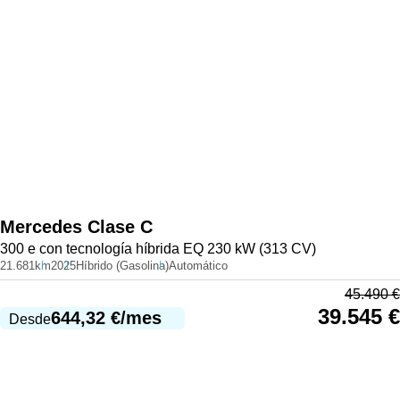
Mercedes
Clase C
300 e con tecnología híbrida EQ 230 kW (313 CV)
21.681km
2025
Híbrido (Gasolina)
Automático
45.490
€
39.545
€
644,32
€
/mes
Desde