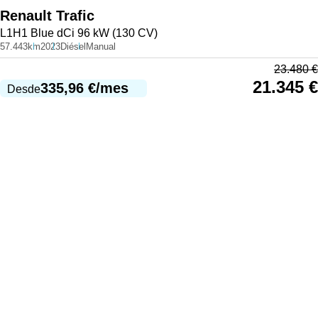
Renault
Trafic
L1H1 Blue dCi 96 kW (130 CV)
57.443km
2023
Diésel
Manual
23.480
€
21.345
€
335,96
€
/mes
Desde