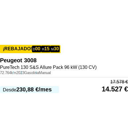
00
15
30
¡REBAJADO!
D
H
M
Peugeot
3008
PureTech 130 S&S Allure Pack 96 kW (130 CV)
72.764km
2023
Gasolina
Manual
17.578
€
14.527
€
230,88
€
/mes
Desde
977