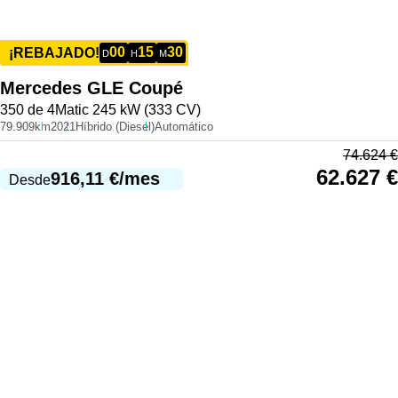
00
15
30
¡REBAJADO!
D
H
M
Mercedes
GLE Coupé
350 de 4Matic 245 kW (333 CV)
79.909km
2021
Híbrido (Diesel)
Automático
74.624
€
62.627
€
916,11
€
/mes
Desde