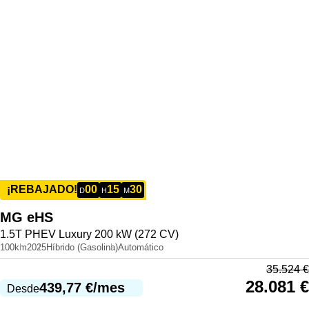
00
15
30
¡REBAJADO!
D
H
M
MG
eHS
1.5T PHEV Luxury 200 kW (272 CV)
100km
2025
Híbrido (Gasolina)
Automático
35.524
€
28.081
€
439,77
€
/mes
Desde