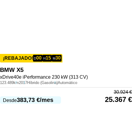
00
15
30
¡REBAJADO!
D
H
M
BMW
X5
xDrive40e iPerformance 230 kW (313 CV)
123.489km
2017
Híbrido (Gasolina)
Automático
30.924
€
25.367
€
383,73
€
/mes
Desde