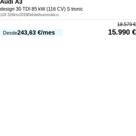
Audi
A3
design 30 TDI 85 kW (116 CV) S tronic
119.326km
2019
Diésel
Automático
18.579
€
15.990
€
243,63
€
/mes
Desde