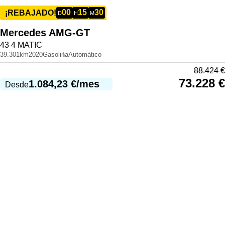
00
15
30
¡REBAJADO!
D
H
M
Mercedes
AMG-GT
43 4 MATIC
39.301km
2020
Gasolina
Automático
88.424
€
73.228
€
1.084,23
€
/mes
Desde