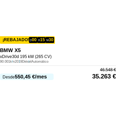
00
15
30
¡REBAJADO!
D
H
M
BMW
X5
xDrive30d 195 kW (265 CV)
90.001km
2019
Diésel
Automático
46.548
€
35.263
€
550,45
€
/mes
Desde