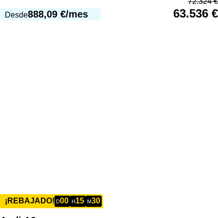
72.324
€
63.536
€
888,09
€
/mes
Desde
00
15
30
¡REBAJADO!
D
H
M