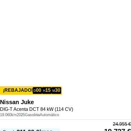
00
15
30
¡REBAJADO!
D
H
M
Nissan
Juke
DIG-T Acenta DCT 84 kW (114 CV)
19.060km
2025
Gasolina
Automático
24.955
€