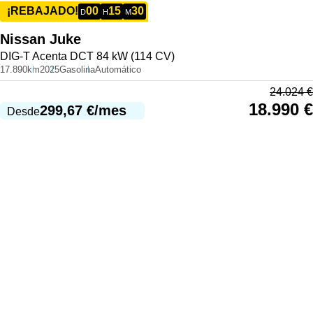
00
15
30
¡REBAJADO!
D
H
M
Nissan
Juke
DIG-T Acenta DCT 84 kW (114 CV)
17.890km
2025
Gasolina
Automático
24.024
€
18.990
€
299,67
€
/mes
Desde