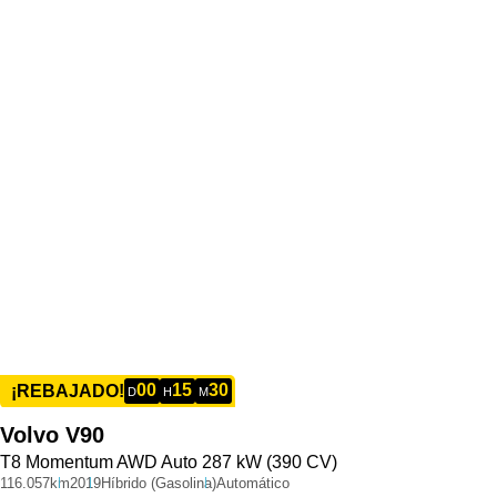
00
15
30
¡REBAJADO!
D
H
M
Volvo
V90
T8 Momentum AWD Auto 287 kW (390 CV)
116.057km
2019
Híbrido (Gasolina)
Automático