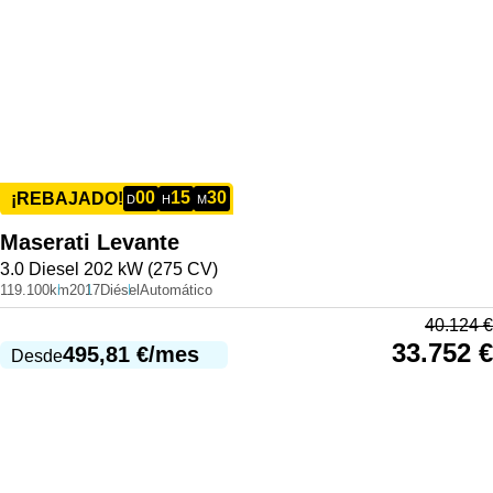
00
15
30
¡REBAJADO!
D
H
M
Maserati
Levante
3.0 Diesel 202 kW (275 CV)
119.100km
2017
Diésel
Automático
40.124
€
33.752
€
495,81
€
/mes
Desde