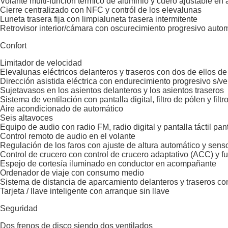
Volante multi-función térmico de aluminio y cuero ajustable en 
Cierre centralizado con NFC y contról de los elevalunas
Luneta trasera fija con limpialuneta trasera intermitente
Retrovisor interior/cámara con oscurecimiento progresivo auto
Confort
Limitador de velocidad
Elevalunas eléctricos delanteros y traseros con dos de ellos de
Dirección asistida eléctrica con endurecimiento progresivo s/v
Sujetavasos en los asientos delanteros y los asientos traseros
Sistema de ventilación con pantalla digital, filtro de pólen y filt
Aire acondicionado de automático
Seis altavoces
Equipo de audio con radio FM, radio digital y pantalla táctil pant
Control remoto de audio en el volante
Regulación de los faros con ajuste de altura automático y sens
Control de crucero con control de crucero adaptativo (ACC) y f
Espejo de cortesía iluminado en conductor en acompañante
Ordenador de viaje con consumo medio
Sistema de distancia de aparcamiento delanteros y traseros co
Tarjeta / llave inteligente con arranque sin llave
Seguridad
Dos frenos de disco siendo dos ventilados