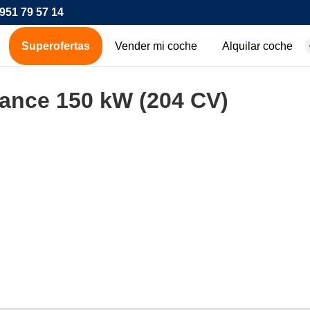
951 79 57 14
Superofertas
Vender mi coche
Alquilar coche
hes de ocasión
ance 150 kW (204 CV)
icos
os
00€