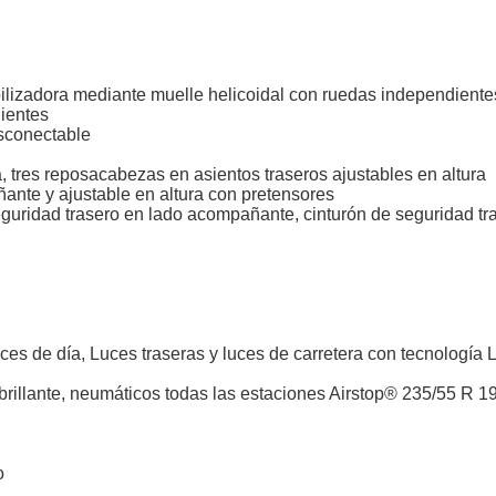
lizadora mediante muelle helicoidal con ruedas independientes,
ientes
esconectable
 tres reposacabezas en asientos traseros ajustables en altura
ante y ajustable en altura con pretensores
eguridad trasero en lado acompañante, cinturón de seguridad tra
Luces de día, Luces traseras y luces de carretera con tecnología
rillante, neumáticos todas las estaciones Airstop® 235/55 R 1
o