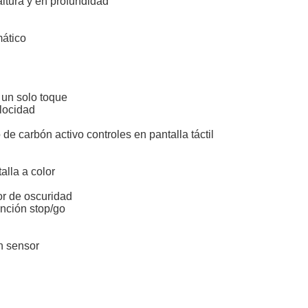
altura y en profundidad
mático
 un solo toque
elocidad
ro de carbón activo controles en pantalla táctil
alla a color
or de oscuridad
unción stop/go
n sensor