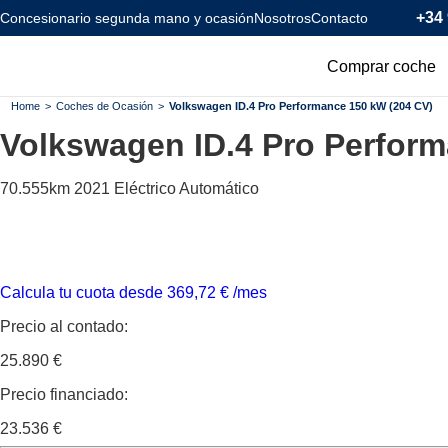
+34 
Concesionario segunda mano y ocasión
Nosotros
Contacto
Comprar coche
Todos los coc
Home
>
Coches de Ocasión
>
Volkswagen ID.4 Pro Performance 150 kW (204 CV)
Volkswagen ID.4
Pro Perform
Coches Km0
Coches Eléctr
70.555km
2021
Eléctrico
Automático
Coches Híbrid
Menos de 120
Calcula tu cuota desde
369,72
€
/mes
Precio al contado:
25.890 €
Precio financiado:
23.536 €