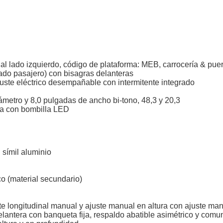
e al lado izquierdo, código de plataforma: MEB, carrocería & puer
(lado pasajero) con bisagras delanteras
juste eléctrico desempañable con intermitente integrado
ámetro y 8,0 pulgadas de ancho bi-tono, 48,3 y 20,3
rga con bombilla LED
 símil aluminio
ico (material secundario)
e longitudinal manual y ajuste manual en altura con ajuste man
elantera con banqueta fija, respaldo abatible asimétrico y comu