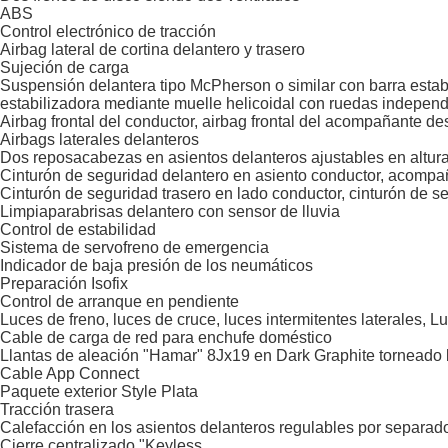
ABS
Control electrónico de tracción
Airbag lateral de cortina delantero y trasero
Sujeción de carga
Suspensión delantera tipo McPherson o similar con barra estabi
estabilizadora mediante muelle helicoidal con ruedas independ
Airbag frontal del conductor, airbag frontal del acompañante d
Airbags laterales delanteros
Dos reposacabezas en asientos delanteros ajustables en altura,
Cinturón de seguridad delantero en asiento conductor, acompañ
Cinturón de seguridad trasero en lado conductor, cinturón de s
Limpiaparabrisas delantero con sensor de lluvia
Control de estabilidad
Sistema de servofreno de emergencia
Indicador de baja presión de los neumáticos
Preparación Isofix
Control de arranque en pendiente
Luces de freno, luces de cruce, luces intermitentes laterales, 
Cable de carga de red para enchufe doméstico
Llantas de aleación "Hamar" 8Jx19 en Dark Graphite torneado b
Cable App Connect
Paquete exterior Style Plata
Tracción trasera
Calefacción en los asientos delanteros regulables por separad
Cierre centralizado "Keyless