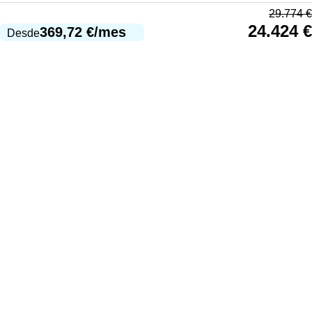
29.774
€
24.424
€
369,72
€
/mes
Desde