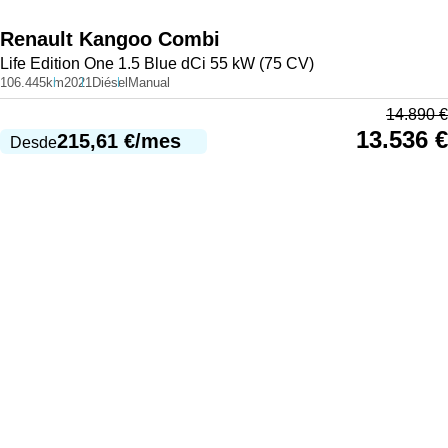
Renault
Kangoo Combi
Life Edition One 1.5 Blue dCi 55 kW (75 CV)
106.445km
2021
Diésel
Manual
14.890
€
13.536
€
215,61
€
/mes
Desde