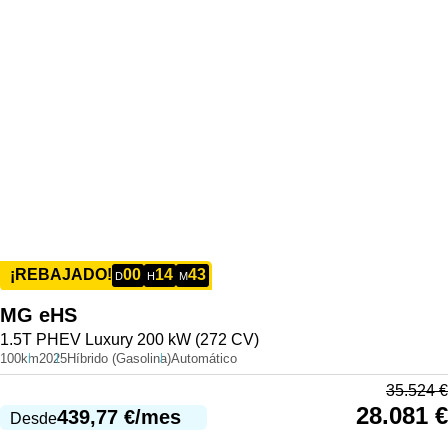
00
14
43
¡REBAJADO!
D
H
M
MG
eHS
1.5T PHEV Luxury 200 kW (272 CV)
100km
2025
Híbrido (Gasolina)
Automático
35.524
€
28.081
€
439,77
€
/mes
Desde