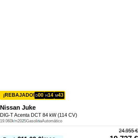
00
14
43
¡REBAJADO!
D
H
M
Nissan
Juke
DIG-T Acenta DCT 84 kW (114 CV)
19.060km
2025
Gasolina
Automático
24.955
€