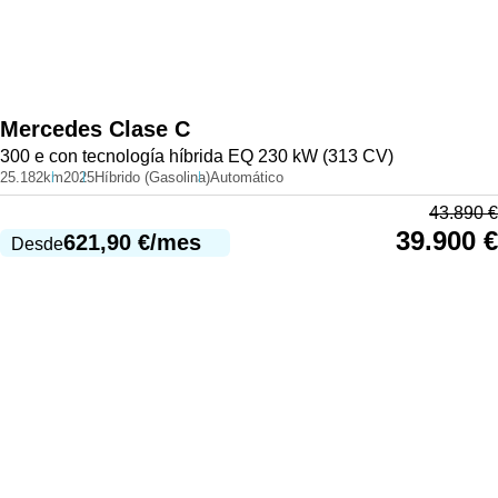
Mercedes
Clase C
300 e con tecnología híbrida EQ 230 kW (313 CV)
25.182km
2025
Híbrido (Gasolina)
Automático
43.890
€
39.900
€
621,90
€
/mes
Desde