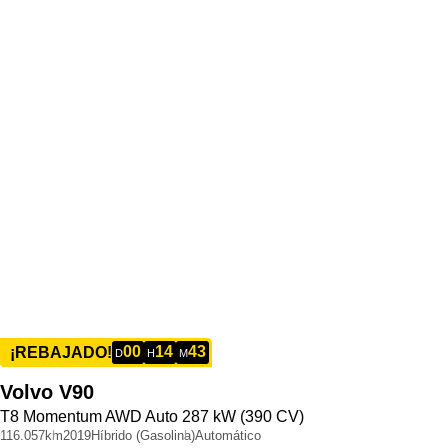
00
14
43
¡REBAJADO!
D
H
M
Volvo
V90
T8 Momentum AWD Auto 287 kW (390 CV)
116.057km
2019
Híbrido (Gasolina)
Automático