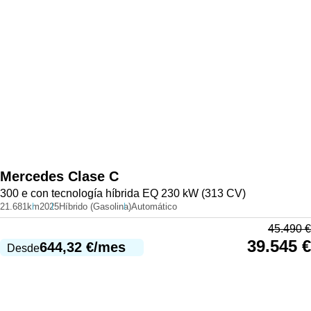
Mercedes
Clase C
300 e con tecnología híbrida EQ 230 kW (313 CV)
21.681km
2025
Híbrido (Gasolina)
Automático
45.490
€
39.545
€
644,32
€
/mes
Desde