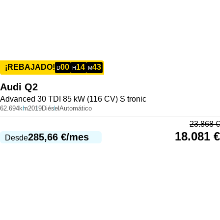
00
14
43
¡REBAJADO!
D
H
M
Audi
Q2
Advanced 30 TDI 85 kW (116 CV) S tronic
62.694km
2019
Diésel
Automático
23.868
€
18.081
€
285,66
€
/mes
Desde