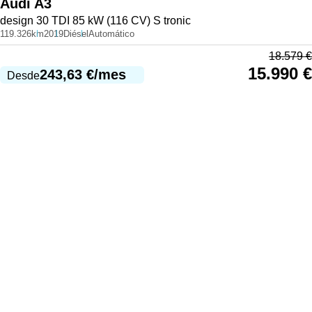
Audi
A3
design 30 TDI 85 kW (116 CV) S tronic
119.326km
2019
Diésel
Automático
18.579
€
15.990
€
243,63
€
/mes
Desde