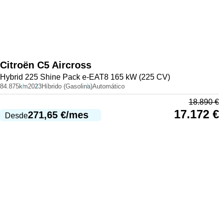
Citroën
C5 Aircross
Hybrid 225 Shine Pack e-EAT8 165 kW (225 CV)
84.875km
2023
Híbrido (Gasolina)
Automático
18.890
€
17.172
€
271,65
€
/mes
Desde