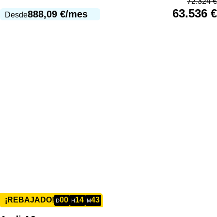
72.324
€
63.536
€
888,09
€
/mes
Desde
00
14
43
¡REBAJADO!
D
H
M