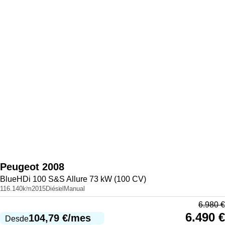
Peugeot
2008
BlueHDi 100 S&S Allure 73 kW (100 CV)
116.140km
2015
Diésel
Manual
6.980
€
6.490
€
104,79
€
/mes
Desde