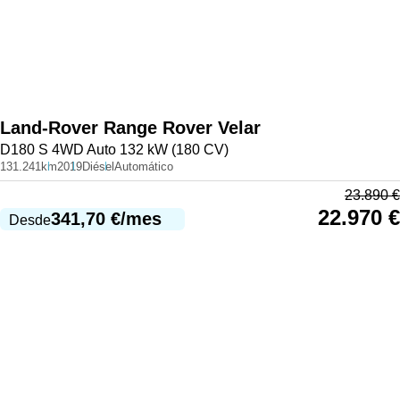
Land-Rover
Range Rover Velar
D180 S 4WD Auto 132 kW (180 CV)
131.241km
2019
Diésel
Automático
23.890
€
22.970
€
341,70
€
/mes
Desde