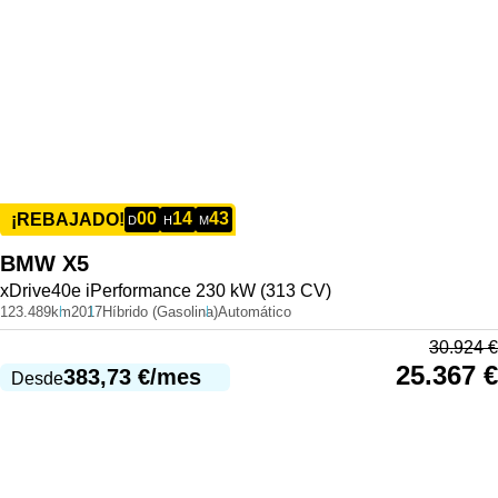
00
14
43
¡REBAJADO!
D
H
M
BMW
X5
xDrive40e iPerformance 230 kW (313 CV)
123.489km
2017
Híbrido (Gasolina)
Automático
30.924
€
25.367
€
383,73
€
/mes
Desde