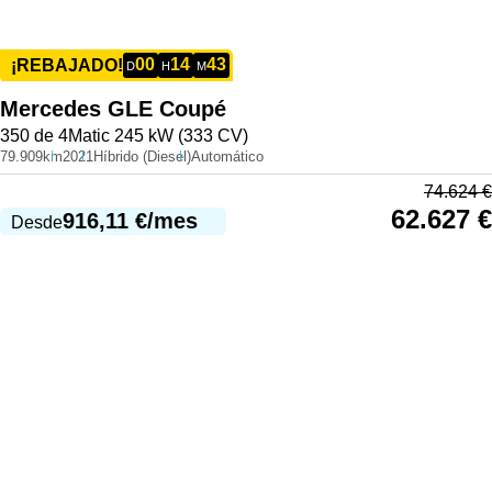
00
14
43
¡REBAJADO!
D
H
M
Mercedes
GLE Coupé
350 de 4Matic 245 kW (333 CV)
79.909km
2021
Híbrido (Diesel)
Automático
74.624
€
62.627
€
916,11
€
/mes
Desde