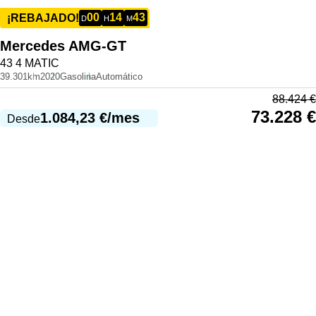
00
14
43
¡REBAJADO!
D
H
M
Mercedes
AMG-GT
43 4 MATIC
39.301km
2020
Gasolina
Automático
88.424
€
73.228
€
1.084,23
€
/mes
Desde