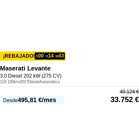
00
14
43
¡REBAJADO!
D
H
M
Maserati
Levante
3.0 Diesel 202 kW (275 CV)
119.100km
2017
Diésel
Automático
40.124
€
33.752
€
495,81
€
/mes
Desde