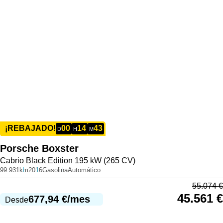
00
14
43
¡REBAJADO!
D
H
M
Porsche
Boxster
Cabrio Black Edition 195 kW (265 CV)
99.931km
2016
Gasolina
Automático
55.074
€
45.561
€
677,94
€
/mes
Desde