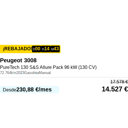
00
14
43
¡REBAJADO!
D
H
M
Peugeot
3008
PureTech 130 S&S Allure Pack 96 kW (130 CV)
72.764km
2023
Gasolina
Manual
17.578
€
14.527
€
230,88
€
/mes
Desde
977