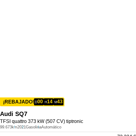
00
14
43
¡REBAJADO!
D
H
M
Audi
SQ7
TFSI quattro 373 kW (507 CV) tiptronic
99.673km
2021
Gasolina
Automático