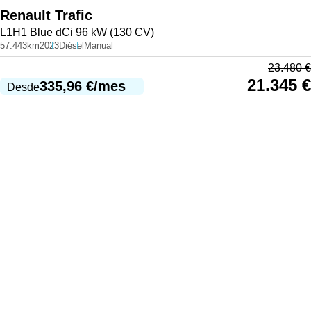
Renault
Trafic
L1H1 Blue dCi 96 kW (130 CV)
57.443km
2023
Diésel
Manual
23.480
€
21.345
€
335,96
€
/mes
Desde