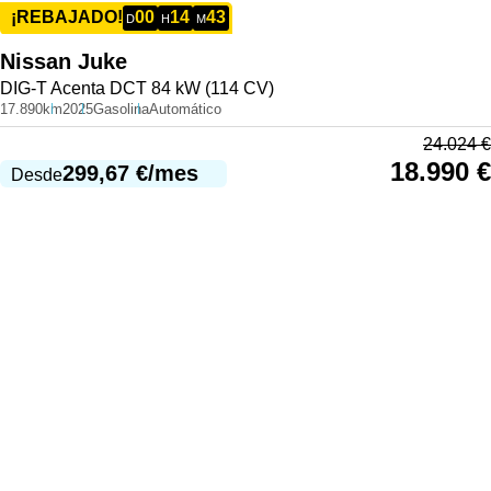
00
14
43
¡REBAJADO!
D
H
M
Nissan
Juke
DIG-T Acenta DCT 84 kW (114 CV)
17.890km
2025
Gasolina
Automático
24.024
€
18.990
€
299,67
€
/mes
Desde