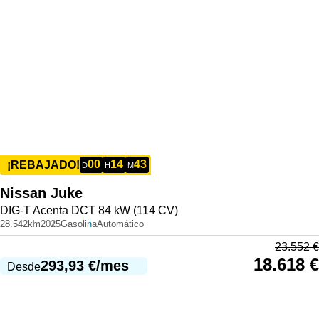
00
14
43
¡REBAJADO!
D
H
M
Nissan
Juke
DIG-T Acenta DCT 84 kW (114 CV)
28.542km
2025
Gasolina
Automático
23.552
€
18.618
€
293,93
€
/mes
Desde