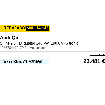
00
14
43
¡REBAJADO!
D
H
M
Audi
Q5
S line 2.0 TDI quattro 140 kW (190 CV) S tronic
122.878km
2017
Diésel
Automático
28.624
€
23.481
€
355,71
€
/mes
Desde