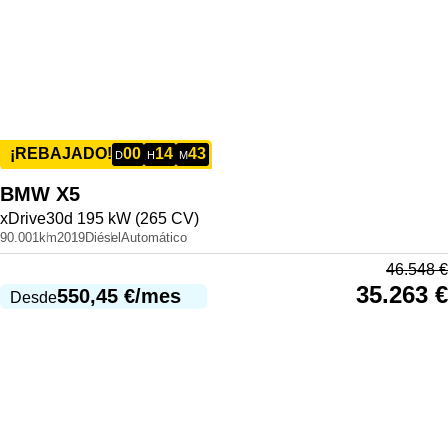
00
14
43
¡REBAJADO!
D
H
M
BMW
X5
xDrive30d 195 kW (265 CV)
90.001km
2019
Diésel
Automático
46.548
€
35.263
€
550,45
€
/mes
Desde