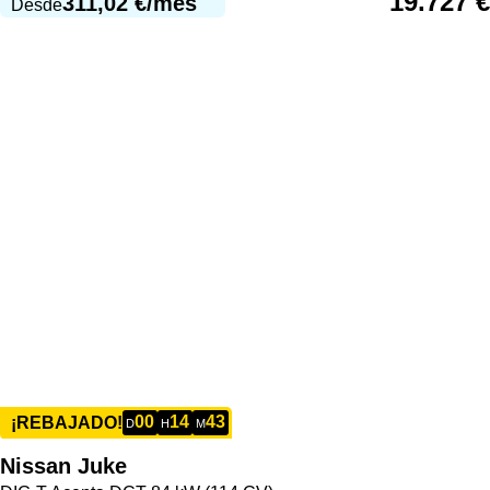
19.727
€
311,02
€
/mes
Desde
00
14
43
¡REBAJADO!
D
H
M
Nissan
Juke