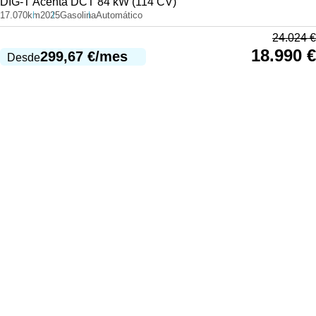
DIG-T Acenta DCT 84 kW (114 CV)
17.070km
2025
Gasolina
Automático
24.024
€
18.990
€
299,67
€
/mes
Desde