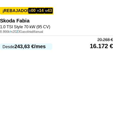
00
14
43
¡REBAJADO!
D
H
M
Skoda
Fabia
1.0 TSI Style 70 kW (95 CV)
8.866km
2023
Gasolina
Manual
20.268
€
16.172
€
243,63
€
/mes
Desde