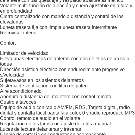
delantera con banqueta fija y respaldo abatible asimétrico
Volante multi-función de aleación y cuero ajustable en altura y
en profundidad
Cierre centralizado con mando a distancia y contról de los
elevalunas
Luneta trasera fija con limpialuneta trasera intermitente
Retrovisor interior
Confort
Limitador de velocidad
Elevalunas eléctricos delanteros con dos de ellos de un solo
toque
Dirección asistida eléctrica con endurecimiento progresivo
s/velocidad
Sujetavasos en los asientos delanteros
Sistema de ventilación con filtro de pólen
Aire acondicionado
Apertura a distancia del maletero con control remoto
Cuatro altavoces
Equipo de audio con radio AM/FM, RDS, Tarjeta digital, radio
digital y pantalla táctil pantalla a color, 0 y radio reproduce MP3
Control remoto de audio en el volante
Regulación de los faros con ajuste de altura manual
Luces de lectura delanteras y traseras
Espejo de cortesía en conductor en acompañante