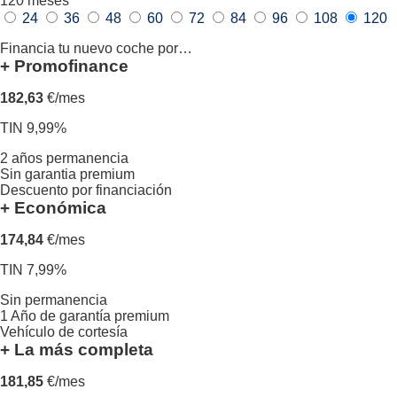
120
meses
24
36
48
60
72
84
96
108
120
Financia tu nuevo coche por…
+ Promofinance
182,63
€/mes
TIN 9,99%
2 años permanencia
Sin garantia premium
Descuento por financiación
+ Económica
174,84
€/mes
TIN 7,99%
Sin permanencia
1 Año de garantía premium
Vehículo de cortesía
+ La más completa
181,85
€/mes