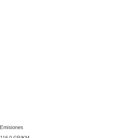
Emisiones
116,0
GR/KM