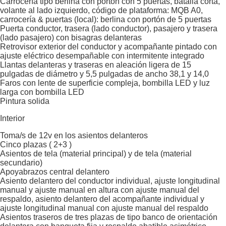
Carrocería tipo berlina con portón con 5 puertas, batalla corta,
volante al lado izquierdo, código de plataforma: MQB A0,
carrocería & puertas (local): berlina con portón de 5 puertas
Puerta conductor, trasera (lado conductor), pasajero y trasera
(lado pasajero) con bisagras delanteras
Retrovisor exterior del conductor y acompañante pintado con
ajuste eléctrico desempañable con intermitente integrado
Llantas delanteras y traseras en aleación ligera de 15
pulgadas de diámetro y 5,5 pulgadas de ancho 38,1 y 14,0
Faros con lente de superficie compleja, bombilla LED y luz
larga con bombilla LED
Pintura solida
Interior
Toma/s de 12v en los asientos delanteros
Cinco plazas ( 2+3 )
Asientos de tela (material principal) y de tela (material
secundario)
Apoyabrazos central delantero
Asiento delantero del conductor individual, ajuste longitudinal
manual y ajuste manual en altura con ajuste manual del
respaldo, asiento delantero del acompañante individual y
ajuste longitudinal manual con ajuste manual del respaldo
Asientos traseros de tres plazas de tipo banco de orientación