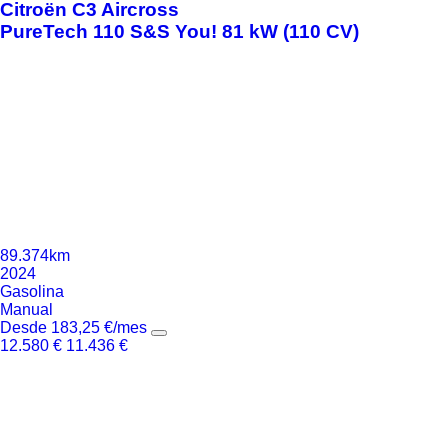
Citroën
C3 Aircross
PureTech 110 S&S You! 81 kW (110 CV)
89.374km
2024
Gasolina
Manual
Desde
183,25
€
/mes
12.580
€
11.436
€