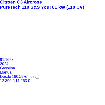
Citroën
C3 Aircross
PureTech 110 S&S You! 81 kW (110 CV)
91.162km
2024
Gasolina
Manual
Desde
180,59
€
/mes
12.390
€
11.263
€