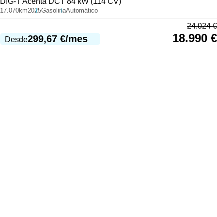
DIG-T Acenta DCT 84 kW (114 CV)
17.070km
2025
Gasolina
Automático
24.024
€
18.990
€
299,67
€
/mes
Desde