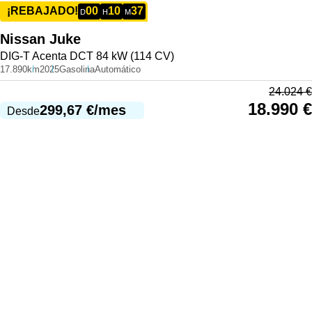
00
10
37
¡REBAJADO!
D
H
M
Nissan
Juke
DIG-T Acenta DCT 84 kW (114 CV)
17.890km
2025
Gasolina
Automático
24.024
€
18.990
€
299,67
€
/mes
Desde