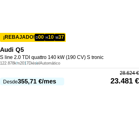
00
10
37
¡REBAJADO!
D
H
M
Audi
Q5
S line 2.0 TDI quattro 140 kW (190 CV) S tronic
122.878km
2017
Diésel
Automático
28.624
€
23.481
€
355,71
€
/mes
Desde