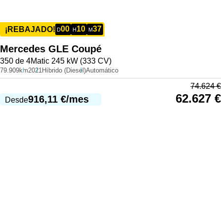
00
10
37
¡REBAJADO!
D
H
M
Mercedes
GLE Coupé
350 de 4Matic 245 kW (333 CV)
79.909km
2021
Híbrido (Diesel)
Automático
74.624
€
62.627
€
916,11
€
/mes
Desde