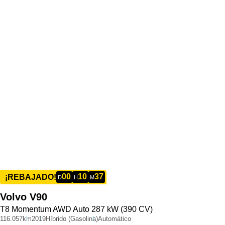
00
10
37
¡REBAJADO!
D
H
M
Volvo
V90
T8 Momentum AWD Auto 287 kW (390 CV)
116.057km
2019
Híbrido (Gasolina)
Automático