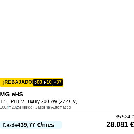
00
10
37
¡REBAJADO!
D
H
M
MG
eHS
1.5T PHEV Luxury 200 kW (272 CV)
100km
2025
Híbrido (Gasolina)
Automático
35.524
€
28.081
€
439,77
€
/mes
Desde