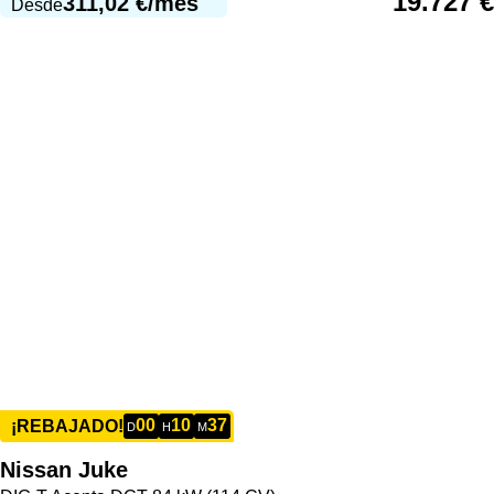
19.727
€
311,02
€
/mes
Desde
00
10
37
¡REBAJADO!
D
H
M
Nissan
Juke