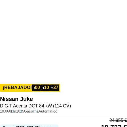
00
10
37
¡REBAJADO!
D
H
M
Nissan
Juke
DIG-T Acenta DCT 84 kW (114 CV)
19.060km
2025
Gasolina
Automático
24.955
€