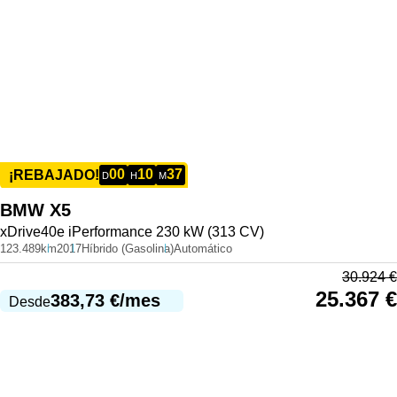
00
10
37
¡REBAJADO!
D
H
M
BMW
X5
xDrive40e iPerformance 230 kW (313 CV)
123.489km
2017
Híbrido (Gasolina)
Automático
30.924
€
25.367
€
383,73
€
/mes
Desde