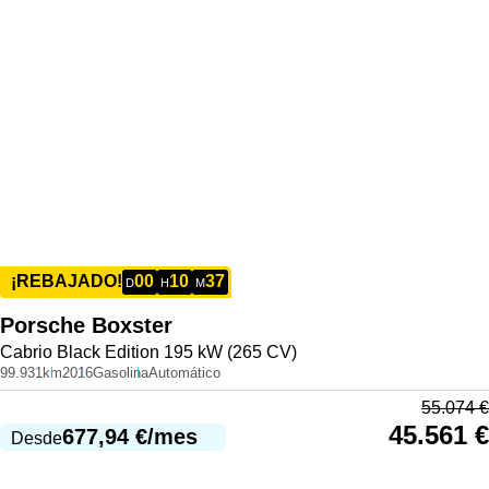
00
10
37
¡REBAJADO!
D
H
M
Porsche
Boxster
Cabrio Black Edition 195 kW (265 CV)
99.931km
2016
Gasolina
Automático
55.074
€
45.561
€
677,94
€
/mes
Desde