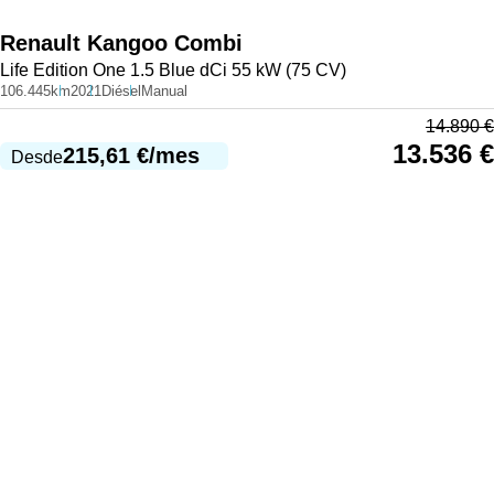
Renault
Kangoo Combi
Life Edition One 1.5 Blue dCi 55 kW (75 CV)
106.445km
2021
Diésel
Manual
14.890
€
13.536
€
215,61
€
/mes
Desde