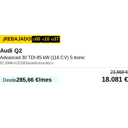
00
10
37
¡REBAJADO!
D
H
M
Audi
Q2
Advanced 30 TDI 85 kW (116 CV) S tronic
62.694km
2019
Diésel
Automático
23.868
€
18.081
€
285,66
€
/mes
Desde