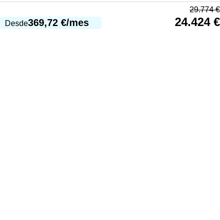
29.774
€
24.424
€
369,72
€
/mes
Desde