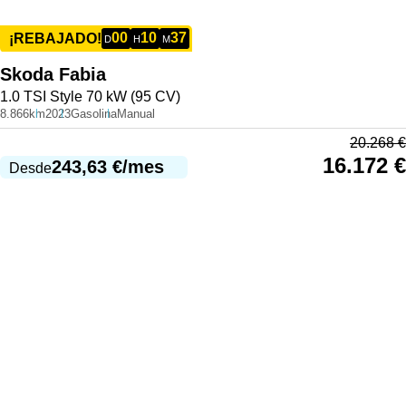
00
10
37
¡REBAJADO!
D
H
M
Skoda
Fabia
1.0 TSI Style 70 kW (95 CV)
8.866km
2023
Gasolina
Manual
20.268
€
16.172
€
243,63
€
/mes
Desde