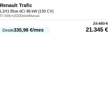
Renault
Trafic
L1H1 Blue dCi 96 kW (130 CV)
57.443km
2023
Diésel
Manual
23.480
€
21.345
€
335,96
€
/mes
Desde