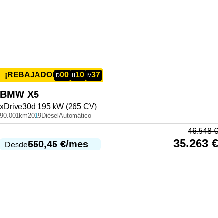
00
10
37
¡REBAJADO!
D
H
M
BMW
X5
xDrive30d 195 kW (265 CV)
90.001km
2019
Diésel
Automático
46.548
€
35.263
€
550,45
€
/mes
Desde