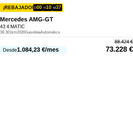
00
10
37
¡REBAJADO!
D
H
M
Mercedes
AMG-GT
43 4 MATIC
39.301km
2020
Gasolina
Automático
88.424
€
73.228
€
1.084,23
€
/mes
Desde