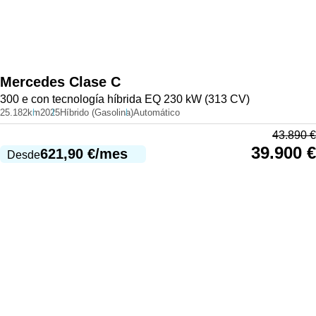
Mercedes
Clase C
300 e con tecnología híbrida EQ 230 kW (313 CV)
25.182km
2025
Híbrido (Gasolina)
Automático
43.890
€
39.900
€
621,90
€
/mes
Desde