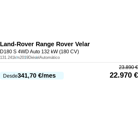
Land-Rover
Range Rover Velar
D180 S 4WD Auto 132 kW (180 CV)
131.241km
2019
Diésel
Automático
23.890
€
22.970
€
341,70
€
/mes
Desde