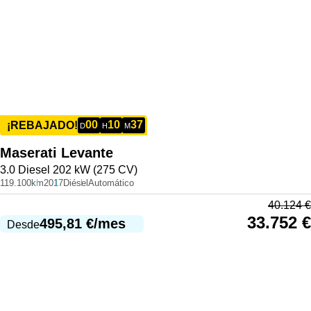
00
10
37
¡REBAJADO!
D
H
M
Maserati
Levante
3.0 Diesel 202 kW (275 CV)
119.100km
2017
Diésel
Automático
40.124
€
33.752
€
495,81
€
/mes
Desde