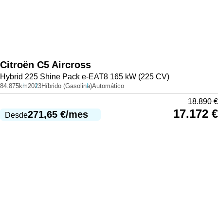
Citroën
C5 Aircross
Hybrid 225 Shine Pack e-EAT8 165 kW (225 CV)
84.875km
2023
Híbrido (Gasolina)
Automático
18.890
€
17.172
€
271,65
€
/mes
Desde