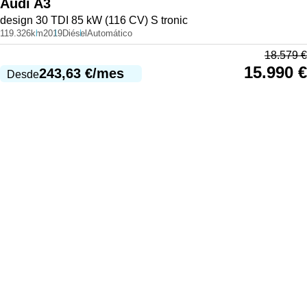
Audi
A3
design 30 TDI 85 kW (116 CV) S tronic
119.326km
2019
Diésel
Automático
18.579
€
15.990
€
243,63
€
/mes
Desde