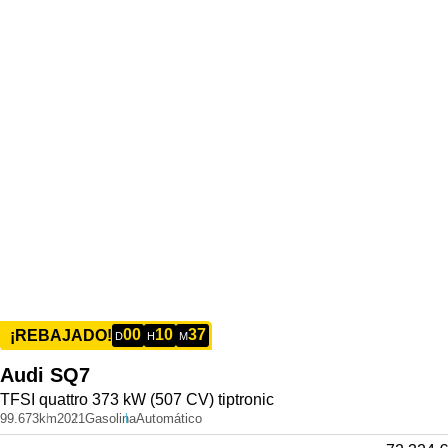
00
10
37
¡REBAJADO!
D
H
M
Audi
SQ7
TFSI quattro 373 kW (507 CV) tiptronic
99.673km
2021
Gasolina
Automático