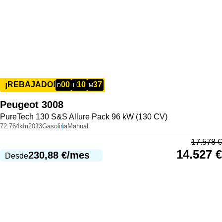
00
10
37
¡REBAJADO!
D
H
M
Peugeot
3008
PureTech 130 S&S Allure Pack 96 kW (130 CV)
72.764km
2023
Gasolina
Manual
17.578
€
14.527
€
230,88
€
/mes
Desde
977