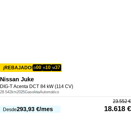
00
10
37
¡REBAJADO!
D
H
M
Nissan
Juke
DIG-T Acenta DCT 84 kW (114 CV)
28.542km
2025
Gasolina
Automático
23.552
€
18.618
€
293,93
€
/mes
Desde