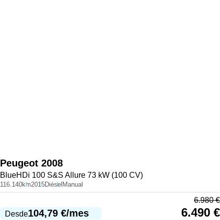
Peugeot
2008
BlueHDi 100 S&S Allure 73 kW (100 CV)
116.140km
2015
Diésel
Manual
6.980
€
6.490
€
104,79
€
/mes
Desde