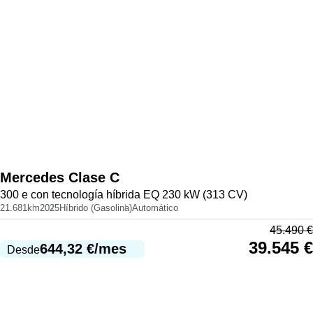
Mercedes
Clase C
300 e con tecnología híbrida EQ 230 kW (313 CV)
21.681km
2025
Híbrido (Gasolina)
Automático
45.490
€
39.545
€
644,32
€
/mes
Desde