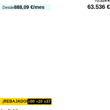
72.324
€
63.536
€
888,09
€
/mes
Desde
00
10
37
¡REBAJADO!
D
H
M