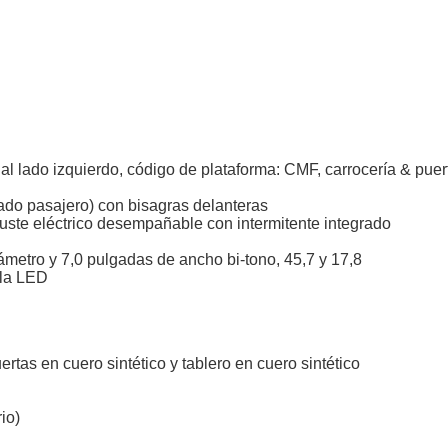
e al lado izquierdo, código de plataforma: CMF, carrocería & puer
(lado pasajero) con bisagras delanteras
juste eléctrico desempañable con intermitente integrado
ámetro y 7,0 pulgadas de ancho bi-tono, 45,7 y 17,8
lla LED
tas en cuero sintético y tablero en cuero sintético
io)