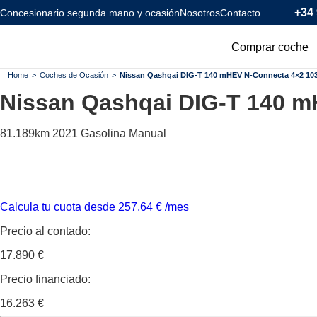
+34 
Concesionario segunda mano y ocasión
Nosotros
Contacto
Comprar coche
Todos los coc
Home
>
Coches de Ocasión
>
Nissan Qashqai DIG-T 140 mHEV N-Connecta 4×2 103
Nissan Qashqai
DIG-T 140 m
Coches Km0
Coches Eléctr
81.189km
2021
Gasolina
Manual
Coches Híbrid
Menos de 120
Calcula tu cuota desde
257,64
€
/mes
Precio al contado:
17.890 €
Precio financiado:
16.263 €