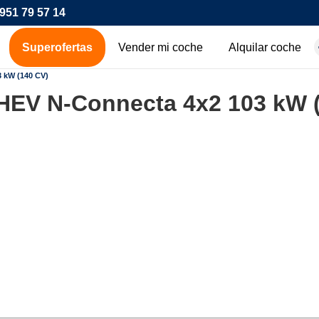
951 79 57 14
Superofertas
Vender mi coche
Alquilar coche
hes de ocasión
 kW (140 CV)
HEV N-Connecta 4x2 103 kW 
icos
os
00€