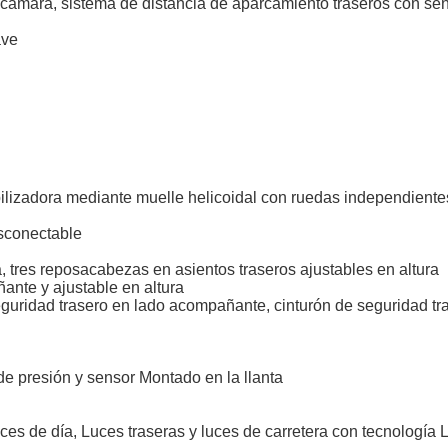
cámara, sistema de distancia de aparcamiento traseros con sen
ave
ilizadora mediante muelle helicoidal con ruedas independientes
esconectable
 tres reposacabezas en asientos traseros ajustables en altura
ante y ajustable en altura
eguridad trasero en lado acompañante, cinturón de seguridad tra
de presión y sensor Montado en la llanta
Luces de día, Luces traseras y luces de carretera con tecnología