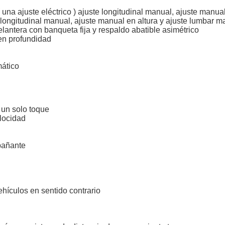
( una ajuste eléctrico ) ajuste longitudinal manual, ajuste manua
 longitudinal manual, ajuste manual en altura y ajuste lumbar 
elantera con banqueta fija y respaldo abatible asimétrico
 en profundidad
mático
 un solo toque
elocidad
pañante
hículos en sentido contrario