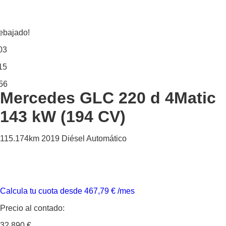
ebajado!
03
15
56
Mercedes GLC
220 d 4Matic
143 kW (194 CV)
115.174km
2019
Diésel
Automático
Calcula tu cuota desde
467,79
€
/mes
Precio al contado:
32.890 €