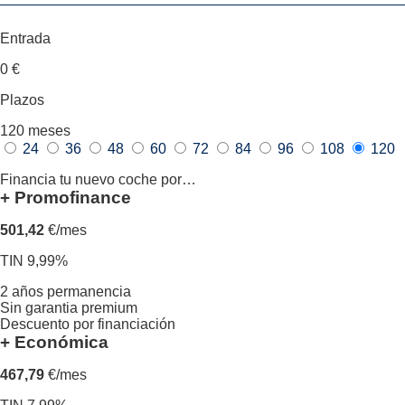
Entrada
0
€
Plazos
120
meses
24
36
48
60
72
84
96
108
120
Financia tu nuevo coche por…
+ Promofinance
501,42
€/mes
TIN 9,99%
2 años permanencia
Sin garantia premium
Descuento por financiación
+ Económica
467,79
€/mes