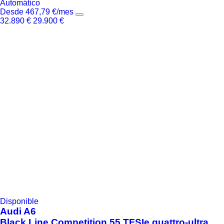
Automático
Desde
467,79
€
/mes
32.890
€
29.900
€
Disponible
Audi
A6
Black Line Competition 55 TFSIe quattro-ultra