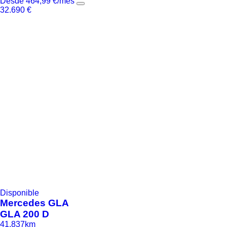
Desde
464,99
€
/mes
32.690
€
Disponible
Mercedes
GLA
GLA 200 D
41.837km