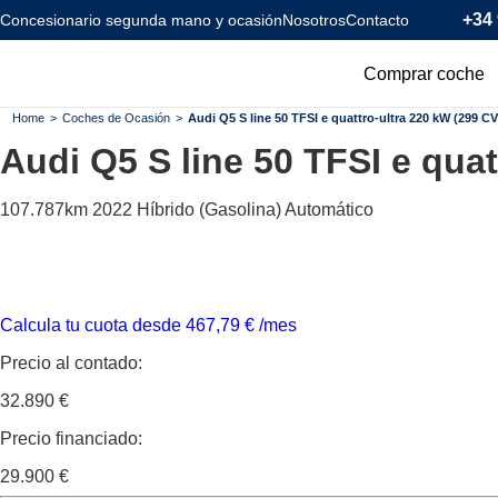
+34 
Concesionario segunda mano y ocasión
Nosotros
Contacto
Comprar coche
Todos los coc
Home
>
Coches de Ocasión
>
Audi Q5 S line 50 TFSI e quattro-ultra 220 kW (299 CV
Audi Q5
S line 50 TFSI e qua
Coches Km0
Coches Eléctr
107.787km
2022
Híbrido (Gasolina)
Automático
Coches Híbrid
Menos de 120
Calcula tu cuota desde
467,79
€
/mes
Precio al contado:
32.890 €
Precio financiado:
29.900 €