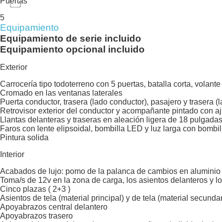
Puertas
5
Equipamiento
Equipamiento de serie incluido
Equipamiento opcional incluido
Exterior
Carrocería tipo todoterreno con 5 puertas, batalla corta, volant
Cromado en las ventanas laterales
Puerta conductor, trasera (lado conductor), pasajero y trasera 
Retrovisor exterior del conductor y acompañante pintado con a
Llantas delanteras y traseras en aleación ligera de 18 pulgada
Faros con lente elipsoidal, bombilla LED y luz larga con bombi
Pintura solida
Interior
Acabados de lujo: pomo de la palanca de cambios en aluminio y c
Toma/s de 12v en la zona de carga, los asientos delanteros y lo
Cinco plazas ( 2+3 )
Asientos de tela (material principal) y de tela (material secundar
Apoyabrazos central delantero
Apoyabrazos trasero