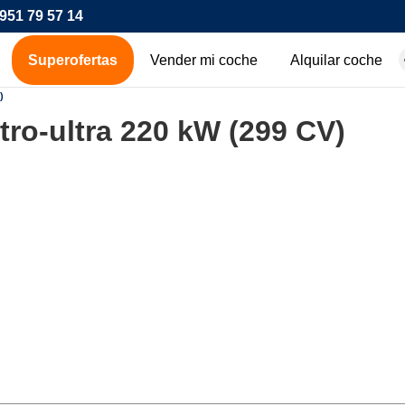
951 79 57 14
Superofertas
Vender mi coche
Alquilar coche
hes de ocasión
)
ttro-ultra 220 kW (299 CV)
icos
os
00€