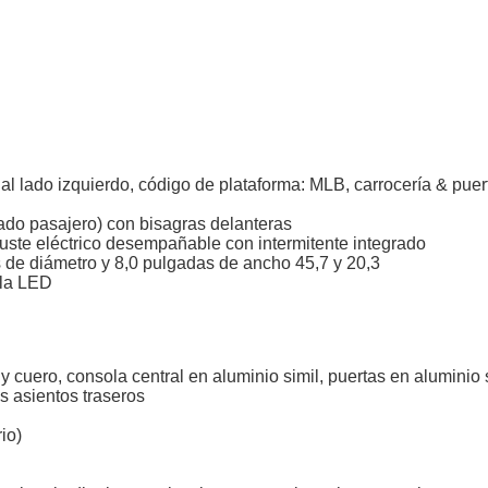
e al lado izquierdo, código de plataforma: MLB, carrocería & puer
(lado pasajero) con bisagras delanteras
juste eléctrico desempañable con intermitente integrado
s de diámetro y 8,0 pulgadas de ancho 45,7 y 20,3
lla LED
uero, consola central en aluminio simil, puertas en aluminio si
s asientos traseros
io)