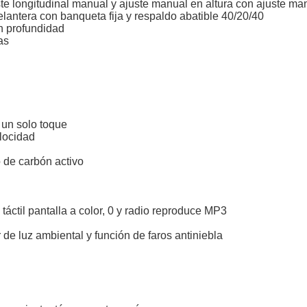
te longitudinal manual y ajuste manual en altura con ajuste ma
elantera con banqueta fija y respaldo abatible 40/20/40
en profundidad
as
 un solo toque
elocidad
ro de carbón activo
táctil pantalla a color, 0 y radio reproduce MP3
 de luz ambiental y función de faros antiniebla