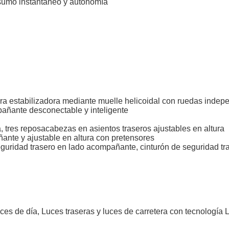
sumo instantáneo y autonomía
arra estabilizadora mediante muelle helicoidal con ruedas indep
mpañante desconectable y inteligente
 tres reposacabezas en asientos traseros ajustables en altura
ante y ajustable en altura con pretensores
eguridad trasero en lado acompañante, cinturón de seguridad tra
Luces de día, Luces traseras y luces de carretera con tecnología