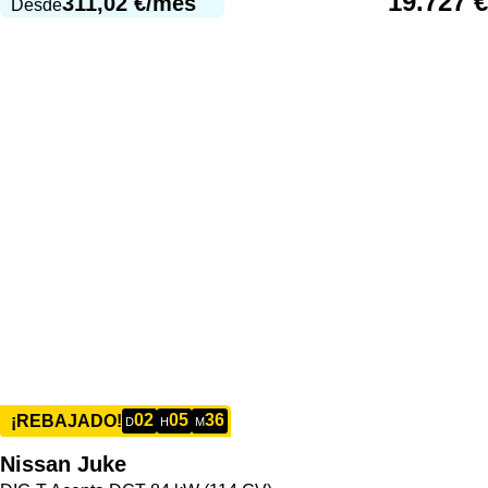
19.727
€
311,02
€
/mes
Desde
02
05
36
¡REBAJADO!
D
H
M
Nissan
Juke