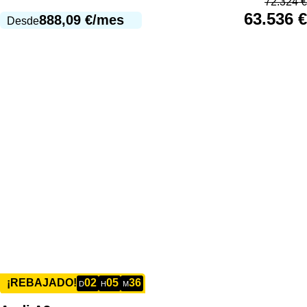
72.324
€
63.536
€
888,09
€
/mes
Desde
02
05
36
¡REBAJADO!
D
H
M