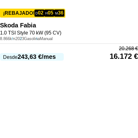
02
05
36
¡REBAJADO!
D
H
M
Skoda
Fabia
1.0 TSI Style 70 kW (95 CV)
8.866km
2023
Gasolina
Manual
20.268
€
16.172
€
243,63
€
/mes
Desde