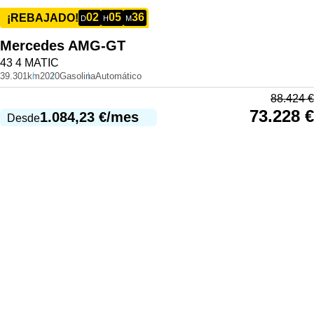
02
05
36
¡REBAJADO!
D
H
M
Mercedes
AMG-GT
43 4 MATIC
39.301km
2020
Gasolina
Automático
88.424
€
73.228
€
1.084,23
€
/mes
Desde