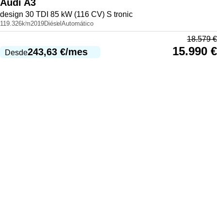
Audi
A3
design 30 TDI 85 kW (116 CV) S tronic
119.326km
2019
Diésel
Automático
18.579
€
15.990
€
243,63
€
/mes
Desde