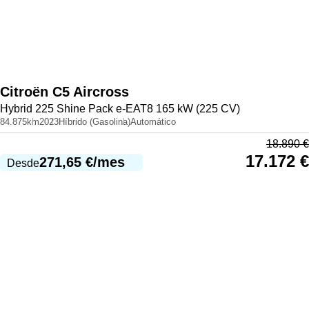
Citroën
C5 Aircross
Hybrid 225 Shine Pack e-EAT8 165 kW (225 CV)
84.875km
2023
Híbrido (Gasolina)
Automático
18.890
€
17.172
€
271,65
€
/mes
Desde