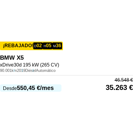
02
05
36
¡REBAJADO!
D
H
M
BMW
X5
xDrive30d 195 kW (265 CV)
90.001km
2019
Diésel
Automático
46.548
€
35.263
€
550,45
€
/mes
Desde