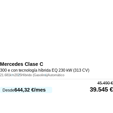
Mercedes
Clase C
300 e con tecnología híbrida EQ 230 kW (313 CV)
21.681km
2025
Híbrido (Gasolina)
Automático
45.490
€
39.545
€
644,32
€
/mes
Desde