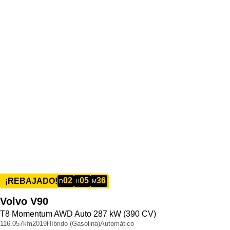
02
05
36
¡REBAJADO!
D
H
M
Volvo
V90
T8 Momentum AWD Auto 287 kW (390 CV)
116.057km
2019
Híbrido (Gasolina)
Automático