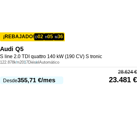
02
05
36
¡REBAJADO!
D
H
M
Audi
Q5
S line 2.0 TDI quattro 140 kW (190 CV) S tronic
122.878km
2017
Diésel
Automático
28.624
€
23.481
€
355,71
€
/mes
Desde