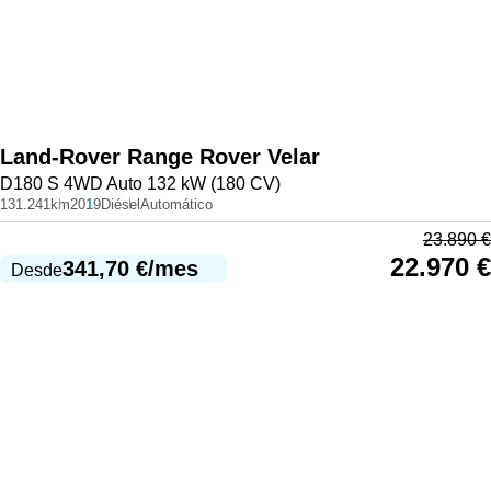
Land-Rover
Range Rover Velar
D180 S 4WD Auto 132 kW (180 CV)
131.241km
2019
Diésel
Automático
23.890
€
22.970
€
341,70
€
/mes
Desde