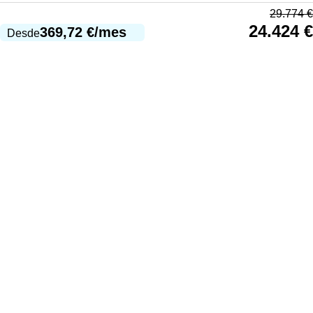
29.774
€
24.424
€
369,72
€
/mes
Desde