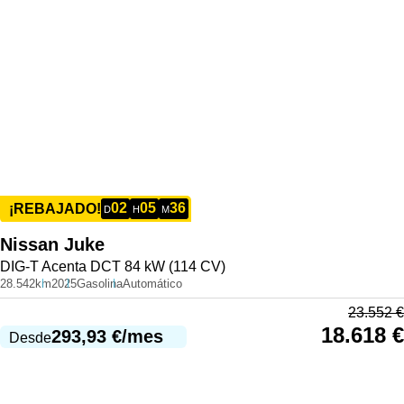
02
05
36
¡REBAJADO!
D
H
M
Nissan
Juke
DIG-T Acenta DCT 84 kW (114 CV)
28.542km
2025
Gasolina
Automático
23.552
€
18.618
€
293,93
€
/mes
Desde