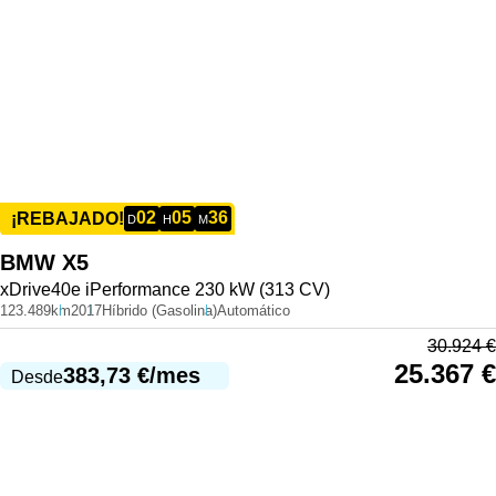
02
05
36
¡REBAJADO!
D
H
M
BMW
X5
xDrive40e iPerformance 230 kW (313 CV)
123.489km
2017
Híbrido (Gasolina)
Automático
30.924
€
25.367
€
383,73
€
/mes
Desde