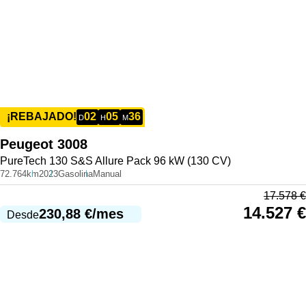
02
05
36
¡REBAJADO!
D
H
M
Peugeot
3008
PureTech 130 S&S Allure Pack 96 kW (130 CV)
72.764km
2023
Gasolina
Manual
17.578
€
14.527
€
230,88
€
/mes
Desde
985