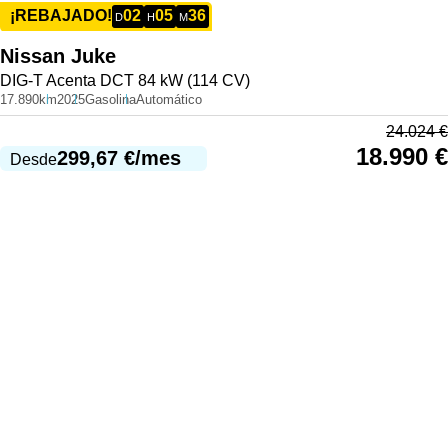
02
05
36
¡REBAJADO!
D
H
M
Nissan
Juke
DIG-T Acenta DCT 84 kW (114 CV)
17.890km
2025
Gasolina
Automático
24.024
€
18.990
€
299,67
€
/mes
Desde