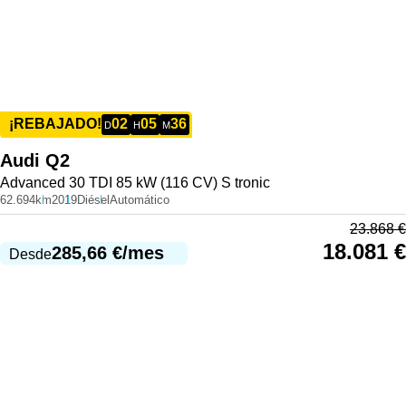
02
05
36
¡REBAJADO!
D
H
M
Audi
Q2
Advanced 30 TDI 85 kW (116 CV) S tronic
62.694km
2019
Diésel
Automático
23.868
€
18.081
€
285,66
€
/mes
Desde