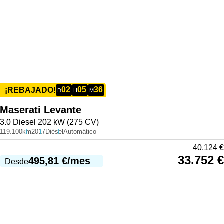
02
05
36
¡REBAJADO!
D
H
M
Maserati
Levante
3.0 Diesel 202 kW (275 CV)
119.100km
2017
Diésel
Automático
40.124
€
33.752
€
495,81
€
/mes
Desde