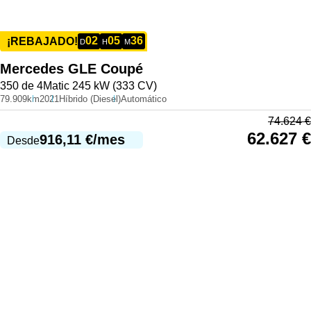
02
05
36
¡REBAJADO!
D
H
M
Mercedes
GLE Coupé
350 de 4Matic 245 kW (333 CV)
79.909km
2021
Híbrido (Diesel)
Automático
74.624
€
62.627
€
916,11
€
/mes
Desde