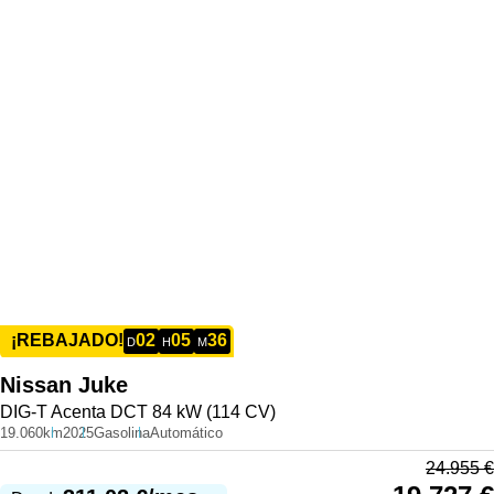
02
05
36
¡REBAJADO!
D
H
M
Nissan
Juke
DIG-T Acenta DCT 84 kW (114 CV)
19.060km
2025
Gasolina
Automático
24.955
€