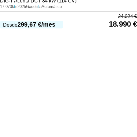
DIG-T Acenta DCT 84 kW (114 CV)
17.070km
2025
Gasolina
Automático
24.024
€
18.990
€
299,67
€
/mes
Desde