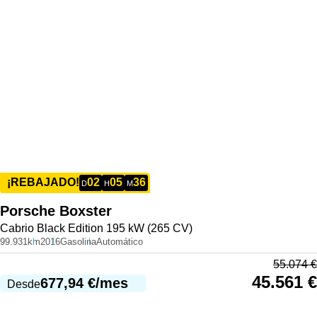
02
05
36
¡REBAJADO!
D
H
M
Porsche
Boxster
Cabrio Black Edition 195 kW (265 CV)
99.931km
2016
Gasolina
Automático
55.074
€
45.561
€
677,94
€
/mes
Desde