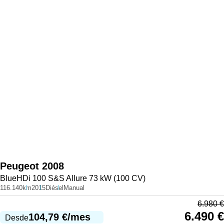
Peugeot
2008
BlueHDi 100 S&S Allure 73 kW (100 CV)
116.140km
2015
Diésel
Manual
6.980
€
6.490
€
104,79
€
/mes
Desde