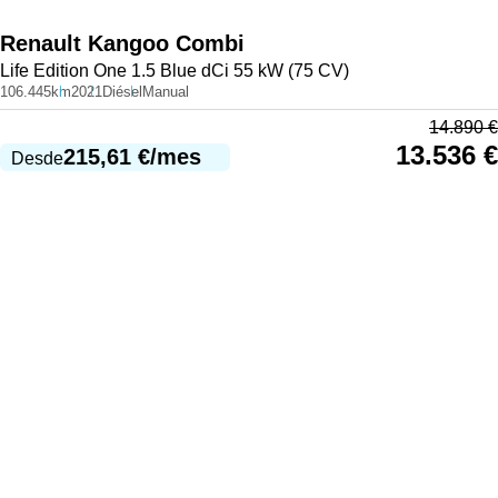
Renault
Kangoo Combi
Life Edition One 1.5 Blue dCi 55 kW (75 CV)
106.445km
2021
Diésel
Manual
14.890
€
13.536
€
215,61
€
/mes
Desde