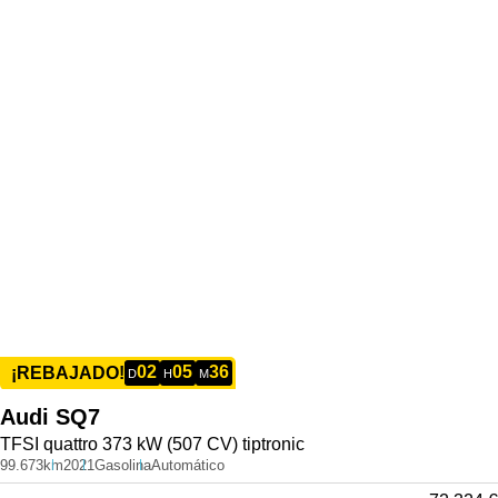
02
05
36
¡REBAJADO!
D
H
M
Audi
SQ7
TFSI quattro 373 kW (507 CV) tiptronic
99.673km
2021
Gasolina
Automático