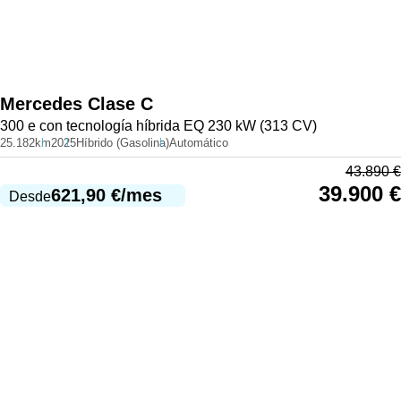
Mercedes
Clase C
300 e con tecnología híbrida EQ 230 kW (313 CV)
25.182km
2025
Híbrido (Gasolina)
Automático
43.890
€
39.900
€
621,90
€
/mes
Desde