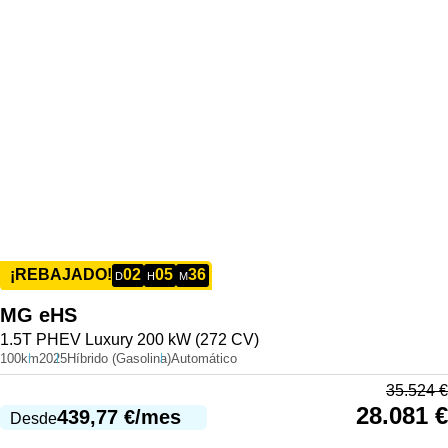
02
05
36
¡REBAJADO!
D
H
M
MG
eHS
1.5T PHEV Luxury 200 kW (272 CV)
100km
2025
Híbrido (Gasolina)
Automático
35.524
€
28.081
€
439,77
€
/mes
Desde