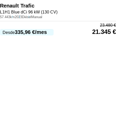
Renault
Trafic
L1H1 Blue dCi 96 kW (130 CV)
57.443km
2023
Diésel
Manual
23.480
€
21.345
€
335,96
€
/mes
Desde